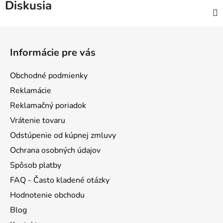
Diskusia
Z
á
Informácie pre vás
p
ä
Obchodné podmienky
t
Reklamácie
i
Reklamačný poriadok
e
Vrátenie tovaru
Odstúpenie od kúpnej zmluvy
Ochrana osobných údajov
Spôsob platby
FAQ - Často kladené otázky
Hodnotenie obchodu
Blog