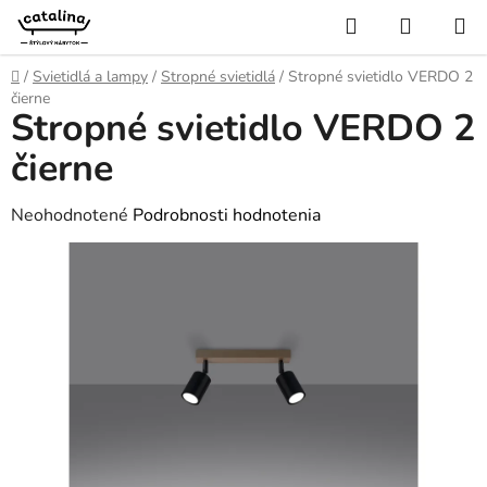
Prejsť
Hľadať
NÁKUP
na
KOŠÍK
obsah
Domov
/
Svietidlá a lampy
/
Stropné svietidlá
/
Stropné svietidlo VERDO 2
čierne
Stropné svietidlo VERDO 2
čierne
Priemerné
Neohodnotené
Podrobnosti hodnotenia
hodnotenie
produktu
je
0,0
z
5
hviezdičiek.