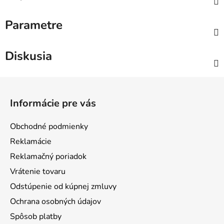
Parametre
Diskusia
Z
á
Informácie pre vás
p
ä
Obchodné podmienky
t
Reklamácie
i
Reklamačný poriadok
e
Vrátenie tovaru
Odstúpenie od kúpnej zmluvy
Ochrana osobných údajov
Spôsob platby