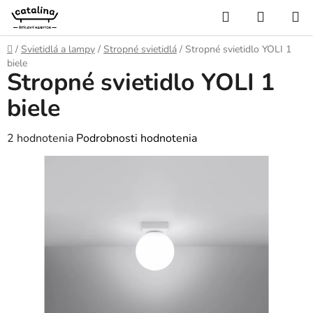
Prejsť
Hľadať
NÁKUP
na
KOŠÍK
obsah
Domov
/
Svietidlá a lampy
/
Stropné svietidlá
/
Stropné svietidlo YOLI 1
biele
Stropné svietidlo YOLI 1
biele
Priemerné
2 hodnotenia
Podrobnosti hodnotenia
hodnotenie
produktu
je
5,0
z
5
hviezdičiek.