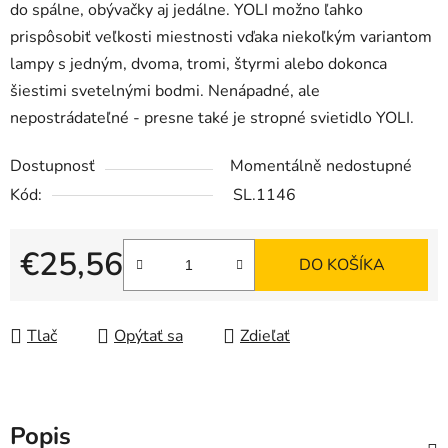
do spálne, obývačky aj jedálne. YOLI možno ľahko
prispôsobiť veľkosti miestnosti vďaka niekoľkým variantom
lampy s jedným, dvoma, tromi, štyrmi alebo dokonca
šiestimi svetelnými bodmi. Nenápadné, ale
nepostrádateľné - presne také je stropné svietidlo YOLI.
Dostupnosť
Momentálně nedostupné
Kód:
SL.1146
€25,56
DO KOŠÍKA
Jednotková cena:
Tlač
Opýtať sa
Zdieľať
Popis