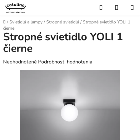
Prejsť
Hľadať
NÁKUP
na
KOŠÍK
obsah
Domov
/
Svietidlá a lampy
/
Stropné svietidlá
/
Stropné svietidlo YOLI 1
čierne
Stropné svietidlo YOLI 1
čierne
Priemerné
Neohodnotené
Podrobnosti hodnotenia
hodnotenie
produktu
je
0,0
z
5
hviezdičiek.