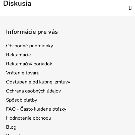
Diskusia
Z
á
Informácie pre vás
p
ä
Obchodné podmienky
t
Reklamácie
i
Reklamačný poriadok
e
Vrátenie tovaru
Odstúpenie od kúpnej zmluvy
Ochrana osobných údajov
Spôsob platby
FAQ - Často kladené otázky
Hodnotenie obchodu
Blog