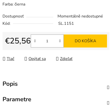
Farba: čierna
Dostupnosť
Momentálně nedostupné
Kód:
SL.1151
€25,56
DO KOŠÍKA
Jednotková cena:
Tlač
Opýtať sa
Zdieľať
Popis
Parametre