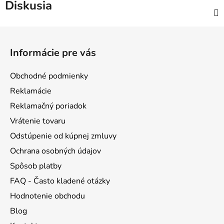
Diskusia
Z
á
Informácie pre vás
p
ä
Obchodné podmienky
t
Reklamácie
i
Reklamačný poriadok
e
Vrátenie tovaru
Odstúpenie od kúpnej zmluvy
Ochrana osobných údajov
Spôsob platby
FAQ - Často kladené otázky
Hodnotenie obchodu
Blog