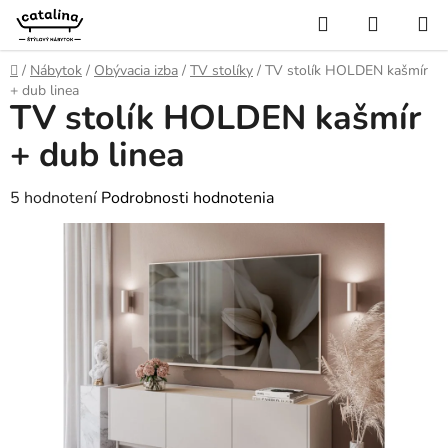
Prejsť
Hľadať
NÁKUP
na
KOŠÍK
obsah
Domov
/
Nábytok
/
Obývacia izba
/
TV stolíky
/
TV stolík HOLDEN kašmír
+ dub linea
TV stolík HOLDEN kašmír
+ dub linea
Priemerné
5 hodnotení
Podrobnosti hodnotenia
hodnotenie
produktu
je
4,6
z
5
hviezdičiek.