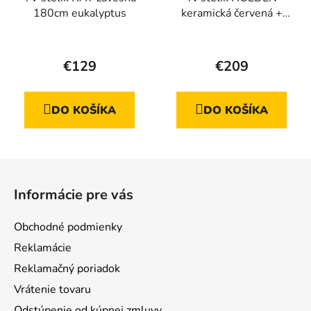
180cm eukalyptus
keramická červená +
dub linea
Priemerné
hodnotenie
€129
€209
produktu
je
DO KOŠÍKA
DO KOŠÍKA
4,3
z
5
Z
hviezdičiek.
á
Informácie pre vás
p
ä
Obchodné podmienky
t
Reklamácie
i
Reklamačný poriadok
e
Vrátenie tovaru
Odstúpenie od kúpnej zmluvy