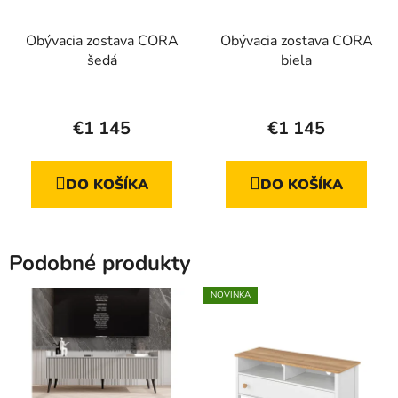
Obývacia zostava CORA
Obývacia zostava CORA
šedá
biela
Priemerné
Priemerné
hodnotenie
hodnotenie
€1 145
€1 145
produktu
produktu
je
je
DO KOŠÍKA
DO KOŠÍKA
4,1
4,8
z
z
5
5
Podobné produkty
hviezdičiek.
hviezdičiek.
NOVINKA