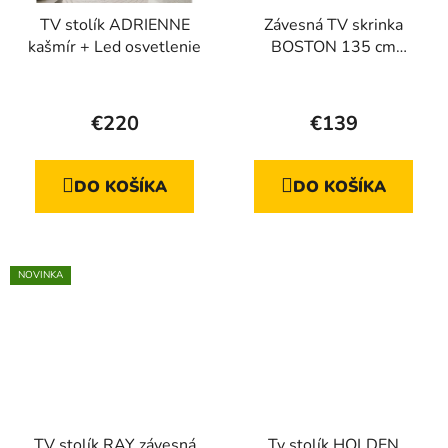
TV stolík ADRIENNE
Závesná TV skrinka
kašmír + Led osvetlenie
BOSTON 135 cm
bežová + zlatá
Priemerné
hodnotenie
€220
€139
produktu
je
DO KOŠÍKA
DO KOŠÍKA
5,0
z
5
hviezdičiek.
NOVINKA
TV stolík RAY závesná
Tv stolík HOLDEN