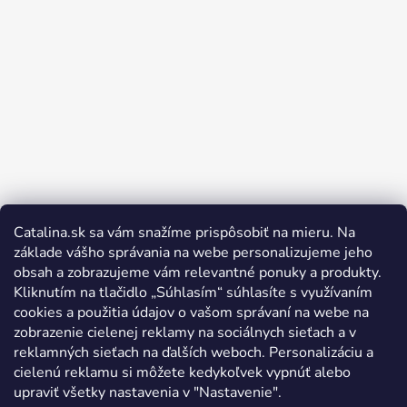
Catalina.sk sa vám snažíme prispôsobiť na mieru. Na
Sledovať na Instagrame
základe vášho správania na webe personalizujeme jeho
obsah a zobrazujeme vám relevantné ponuky a produkty.
Kliknutím na tlačidlo „Súhlasím“ súhlasíte s využívaním
cookies a použitia údajov o vašom správaní na webe na
zobrazenie cielenej reklamy na sociálnych sieťach a v
reklamných sieťach na ďalších weboch. Personalizáciu a
cielenú reklamu si môžete kedykoľvek vypnúť alebo
upraviť všetky nastavenia v "Nastavenie".