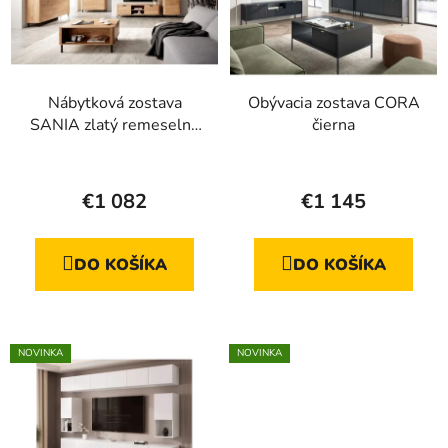
Nábytková zostava
Obývacia zostava CORA
SANIA zlatý remeselný
čierna
dub
Priemerné
Priemerné
hodnotenie
hodnotenie
€1 082
€1 145
produktu
produktu
je
je
DO KOŠÍKA
DO KOŠÍKA
5,0
4,8
z
z
5
5
hviezdičiek.
hviezdičiek.
NOVINKA
NOVINKA