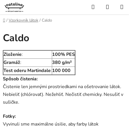
Prejsť
Hľadať
NÁKUP
na
KOŠÍK
obsah
Domov
/
Vzorkovník látok
/
Caldo
Caldo
Zloženie
:
100% PES
Gramáž
:
380 g/m²
Test oderu Martindale
:
100 000
Spôsob čistenia:
Čistenie len jemnými prostriedkami na ošetrovanie látok.
Nebieliť (chlórovať). Nežehliť. Nečistiť chemicky. Nesušiť v
sušičke.
Fotky:
Vyvinuli sme maximálne úsilie, aby farby látok