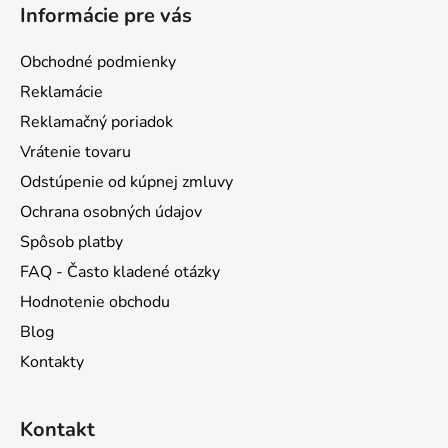
á
Informácie pre vás
p
ä
Obchodné podmienky
t
Reklamácie
i
Reklamačný poriadok
e
Vrátenie tovaru
Odstúpenie od kúpnej zmluvy
Ochrana osobných údajov
Spôsob platby
FAQ - Často kladené otázky
Hodnotenie obchodu
Blog
Kontakty
Kontakt