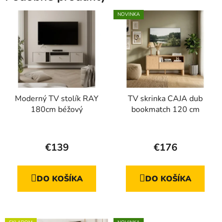
NOVINKA
Moderný TV stolík RAY
TV skrinka CAJA dub
180cm béžový
bookmatch 120 cm
Priemerné
hodnotenie
€139
€176
produktu
je
DO KOŠÍKA
DO KOŠÍKA
5,0
z
5