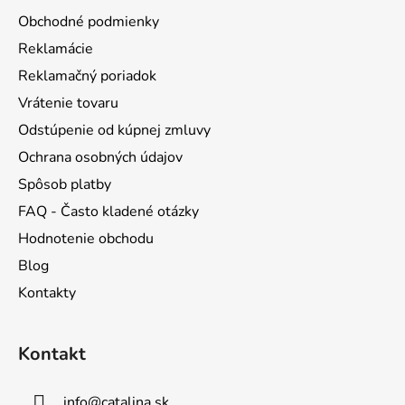
ä
Obchodné podmienky
t
Reklamácie
i
Reklamačný poriadok
e
Vrátenie tovaru
Odstúpenie od kúpnej zmluvy
Ochrana osobných údajov
Spôsob platby
FAQ - Často kladené otázky
Hodnotenie obchodu
Blog
Kontakty
Kontakt
info
@
catalina.sk