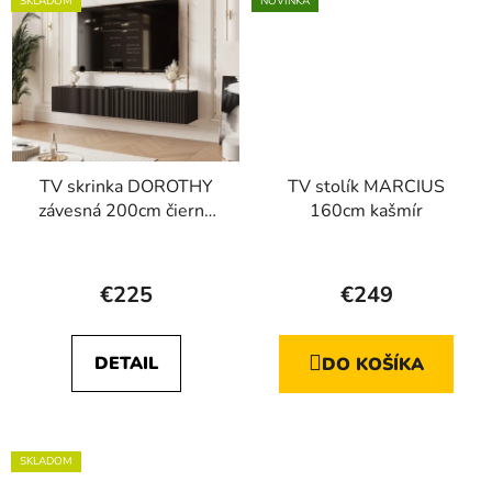
hviezdičiek.
SKLADOM
NOVINKA
TV skrinka DOROTHY
TV stolík MARCIUS
závesná 200cm čierna
160cm kašmír
drážkovaná
Priemerné
hodnotenie
€225
€249
produktu
je
DETAIL
DO KOŠÍKA
3,0
z
5
hviezdičiek.
SKLADOM