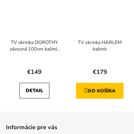
TV skrinka DOROTHY
TV skrinka HARLEM
závesná 100cm kašmír
kašmír
drážkovaná
Priemerné
Priemerné
hodnotenie
hodnotenie
€149
€179
produktu
produktu
je
je
DETAIL
DO KOŠÍKA
5,0
5,0
z
z
5
5
Z
hviezdičiek.
hviezdičiek.
á
Informácie pre vás
p