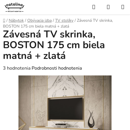
Prejsť
Hľadať
NÁKUP
na
KOŠÍK
obsah
Domov
/
Nábytok
/
Obývacia izba
/
TV stolíky
/
Závesná TV skrinka,
BOSTON 175 cm biela matná + zlatá
Závesná TV skrinka,
BOSTON 175 cm biela
matná + zlatá
Priemerné
3 hodnotenia
Podrobnosti hodnotenia
hodnotenie
produktu
je
5,0
z
5
hviezdičiek.