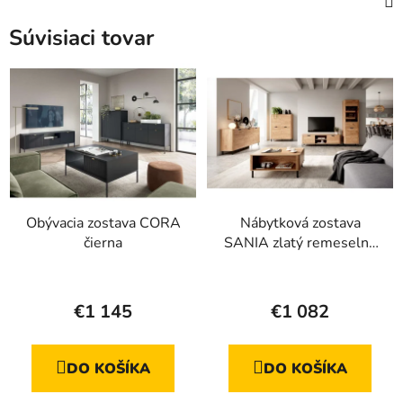
Súvisiaci tovar
Obývacia zostava CORA
Nábytková zostava
čierna
SANIA zlatý remeselný
dub
Priemerné
Priemerné
hodnotenie
hodnotenie
€1 145
€1 082
produktu
produktu
je
je
DO KOŠÍKA
DO KOŠÍKA
4,8
5,0
z
z