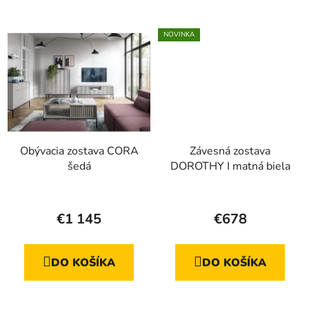
5
5
hviezdičiek.
hviezdičiek.
NOVINKA
Obývacia zostava CORA
Závesná zostava
šedá
DOROTHY I matná biela
Priemerné
hodnotenie
€1 145
€678
produktu
je
DO KOŠÍKA
DO KOŠÍKA
4,1
z
5