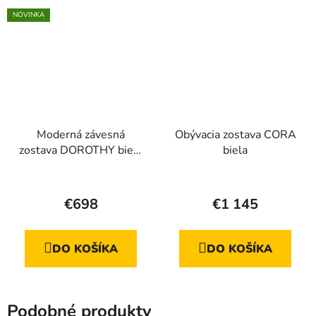
hviezdičiek.
NOVINKA
Moderná závesná
Obývacia zostava CORA
zostava DOROTHY biela
biela
matná
Priemerné
hodnotenie
€698
€1 145
produktu
je
DO KOŠÍKA
DO KOŠÍKA
4,8
z
5
Podobné produkty
hviezdičiek.