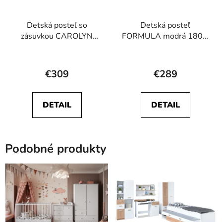
Detská posteľ so
Detská posteľ
zásuvkou CAROLYN
FORMULA modrá 180 x
biela 180 x 80 cm
80 cm
Priemerné
hodnotenie
€309
€289
produktu
je
DETAIL
DETAIL
5,0
z
5
Podobné produkty
hviezdičiek.