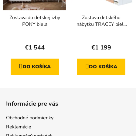
Zostava do detskej izby
Zostava detského
PONY biela
nábytku TRACEY biela
+ prírodný dub
Priemerné
hodnotenie
€1 544
€1 199
produktu
je
DO KOŠÍKA
DO KOŠÍKA
4,5
z
5
Z
hviezdičiek.
á
Informácie pre vás
p
ä
Obchodné podmienky
t
Reklamácie
i
Reklamačný poriadok