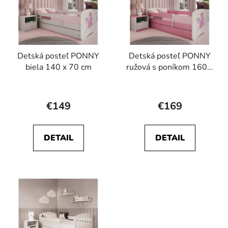
Detská posteľ PONNY
Detská posteľ PONNY
biela 140 x 70 cm
ružová s poníkom 160 x
80 cm
Priemerné
hodnotenie
€149
€169
produktu
je
DETAIL
DETAIL
5,0
z
5
hviezdičiek.