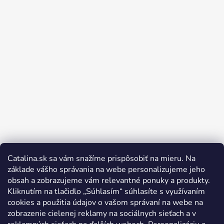
Catalina.sk sa vám snažíme prispôsobiť na mieru. Na
Sledovať na Instagrame
základe vášho správania na webe personalizujeme jeho
obsah a zobrazujeme vám relevantné ponuky a produkty.
Kliknutím na tlačidlo „Súhlasím“ súhlasíte s využívaním
cookies a použitia údajov o vašom správaní na webe na
zobrazenie cielenej reklamy na sociálnych sieťach a v