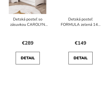
Detská posteľ so
Detská posteľ
zásuvkou CAROLYN
FORMULA zelená 140
biela 160 x 80 cm
x 70 cm
Priemerné
hodnotenie
€289
€149
produktu
je
DETAIL
DETAIL
5,0
z
5
hviezdičiek.