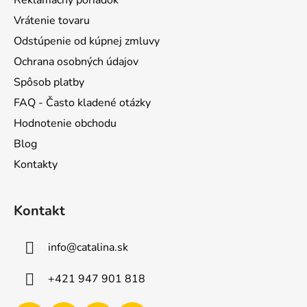
e
Vrátenie tovaru
Odstúpenie od kúpnej zmluvy
Ochrana osobných údajov
Spôsob platby
FAQ - Často kladené otázky
Hodnotenie obchodu
Blog
Kontakty
Kontakt
info
@
catalina.sk
+421 947 901 818