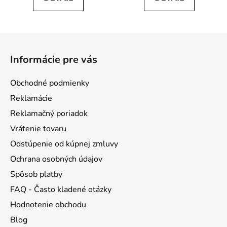
5,0
5,0
z
z
5
5
Z
hviezdičiek.
hviezdičiek.
á
Informácie pre vás
p
ä
Obchodné podmienky
t
Reklamácie
i
Reklamačný poriadok
e
Vrátenie tovaru
Odstúpenie od kúpnej zmluvy
Ochrana osobných údajov
Spôsob platby
FAQ - Často kladené otázky
Hodnotenie obchodu
Blog