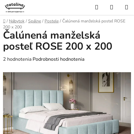
Prejsť
Hľadať
NÁKUP
na
KOŠÍK
obsah
Domov
/
Nábytok
/
Spálne
/
Postele
/
Čalúnená manželská posteľ ROSE
200 x 200
Čalúnená manželská
posteľ ROSE 200 x 200
Priemerné
2 hodnotenia
Podrobnosti hodnotenia
hodnotenie
produktu
je
5,0
z
5
hviezdičiek.