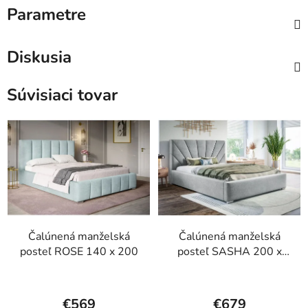
Parametre
Diskusia
Súvisiaci tovar
Čalúnená manželská
Čalúnená manželská
posteľ ROSE 140 x 200
posteľ SASHA 200 x
200
Priemerné
Priemerné
hodnotenie
hodnotenie
€569
€679