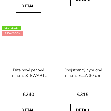
DETAIL
5,0
4,8
DETAIL
z
z
5
5
hviezdičiek.
hviezdičiek.
BESTSELLER
SHOWROOM
Dizajnový penový
Obojstranný hybridný
matrac STEWART
matrac ELLA 30 cm
23cm
Priemerné
Priemerné
hodnotenie
hodnotenie
€240
€315
produktu
produktu
je
je
DETAIL
DETAIL