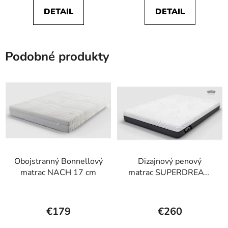
je
je
DETAIL
DETAIL
5,0
5,0
z
z
5
5
Podobné produkty
hviezdičiek.
hviezdičiek.
Obojstranný Bonnellový
Dizajnový penový
matrac NACH 17 cm
matrac SUPERDREAM
20 cm
Priemerné
Priemerné
hodnotenie
hodnotenie
€179
€260
produktu
produktu