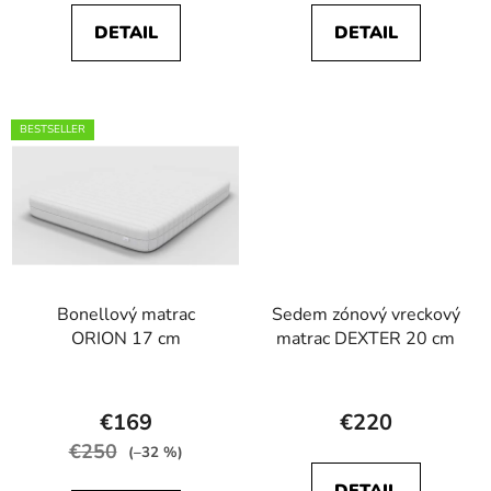
je
je
DETAIL
DETAIL
5,0
4,8
z
z
5
5
hviezdičiek.
hviezdičiek.
BESTSELLER
Bonellový matrac
Sedem zónový vreckový
ORION 17 cm
matrac DEXTER 20 cm
Priemerné
Priemerné
hodnotenie
hodnotenie
€169
€220
produktu
produktu
€250
(–32 %)
je
je