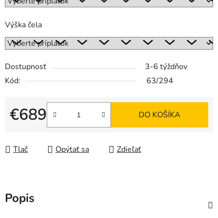
Výška čela
Dostupnosť
3-6 týždňov
Kód:
63/294
€689
DO KOŠÍKA
Jednotková cena:
Tlač
Opýtať sa
Zdieľať
Popis