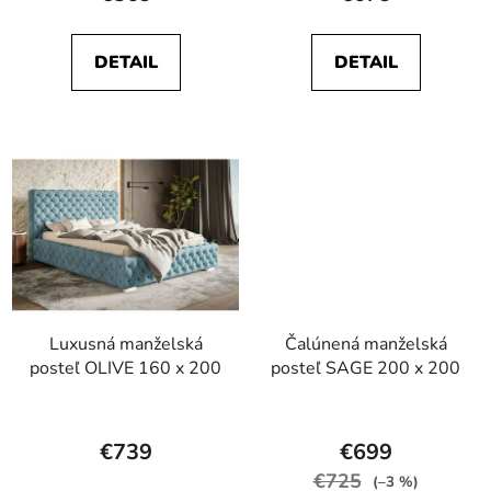
produktu
produktu
je
je
DETAIL
DETAIL
5,0
5,0
z
z
5
5
hviezdičiek.
hviezdičiek.
Luxusná manželská
Čalúnená manželská
posteľ OLIVE 160 x 200
posteľ SAGE 200 x 200
Priemerné
Priemerné
hodnotenie
hodnotenie
€739
€699
produktu
produktu
€725
(–3 %)