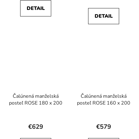
je
je
DETAIL
4,7
4,7
DETAIL
z
z
5
5
hviezdičiek.
hviezdičiek.
Čalúnená manželská
Čalúnená manželská
posteľ ROSE 180 x 200
posteľ ROSE 160 x 200
Priemerné
Priemerné
hodnotenie
hodnotenie
€629
€579
produktu
produktu