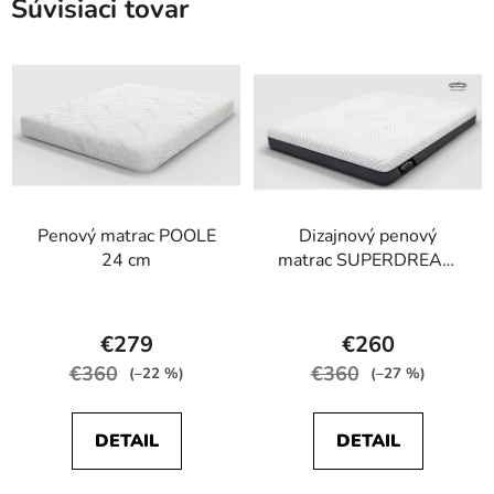
Súvisiaci tovar
Penový matrac POOLE
Dizajnový penový
24 cm
matrac SUPERDREAM
24 cm
Priemerné
Priemerné
hodnotenie
hodnotenie
€279
€260
produktu
produktu
€360
€360
(–22 %)
(–27 %)
je
je
5,0
4,8
DETAIL
DETAIL
z
z
5
5