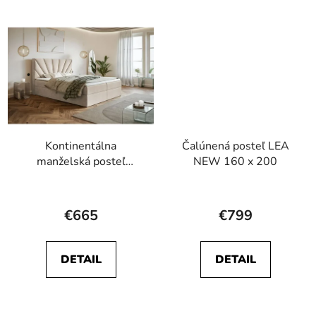
hviezdičiek.
hviezdičiek.
Kontinentálna
Čalúnená posteľ LEA
manželská posteľ
NEW 160 x 200
MELISSA 140 x 200 cm
Priemerné
hodnotenie
€665
€799
produktu
je
DETAIL
DETAIL
4,5
z
5