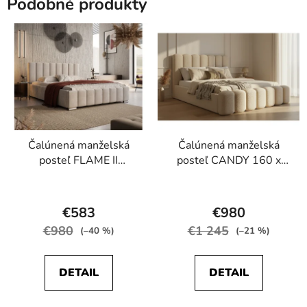
Podobné produkty
hviezdičiek.
hviezdičiek.
Čalúnená manželská
Čalúnená manželská
posteľ FLAME II
posteľ CANDY 160 x
140x200
200 cm
Priemerné
Priemerné
hodnotenie
hodnotenie
€583
€980
produktu
produktu
€980
€1 245
(–40 %)
(–21 %)
je
je
5,0
4,5
DETAIL
DETAIL
z
z
5
5