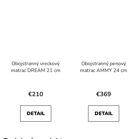
hviezdičiek.
hviezdičiek.
Obojstranný vreckový
Obojstranný penový
matrac DREAM 21 cm
matrac AMMY 24 cm
Priemerné
Priemerné
hodnotenie
hodnotenie
€210
€369
produktu
produktu
je
je
DETAIL
DETAIL
4,5
5,0
z
z
5
5