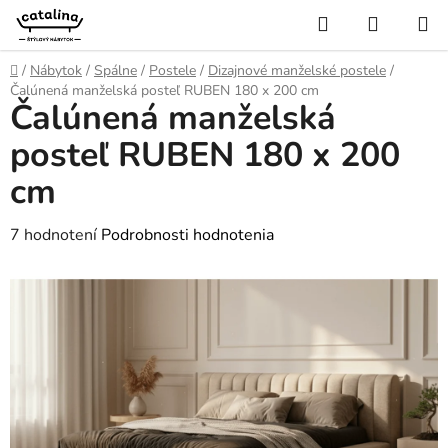
Prejsť
Hľadať
NÁKUP
na
KOŠÍK
obsah
Domov
/
Nábytok
/
Spálne
/
Postele
/
Dizajnové manželské postele
/
Čalúnená manželská posteľ RUBEN 180 x 200 cm
Čalúnená manželská
posteľ RUBEN 180 x 200
cm
Priemerné
7 hodnotení
Podrobnosti hodnotenia
hodnotenie
produktu
je
4,4
z
5
hviezdičiek.