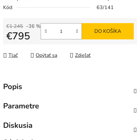
Kód:
63/141
€1 245
–36 %
DO KOŠÍKA
€795
Jednotková cena:
Tlač
Opýtať sa
Zdieľať
Popis
Parametre
Diskusia