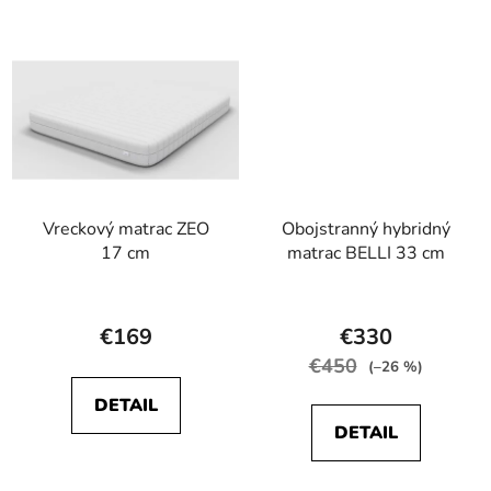
hviezdičiek.
hviezdičiek.
Vreckový matrac ZEO
Obojstranný hybridný
17 cm
matrac BELLI 33 cm
Priemerné
Priemerné
hodnotenie
hodnotenie
€169
€330
produktu
produktu
€450
(–26 %)
je
je
DETAIL
5,0
5,0
DETAIL
z
z
5
5