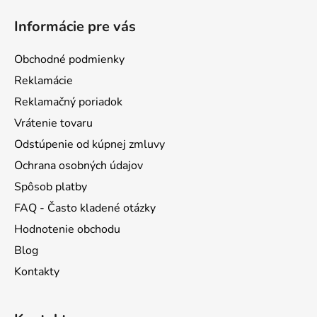
á
Informácie pre vás
p
ä
Obchodné podmienky
t
Reklamácie
i
Reklamačný poriadok
e
Vrátenie tovaru
Odstúpenie od kúpnej zmluvy
Ochrana osobných údajov
Spôsob platby
FAQ - Často kladené otázky
Hodnotenie obchodu
Blog
Kontakty