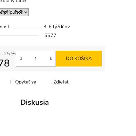
kupiny látok
nosť
3-6 týždňov
5677
–25 %
DO KOŠÍKA
78
tková cena:
Opýtať sa
Zdieľať
Diskusia