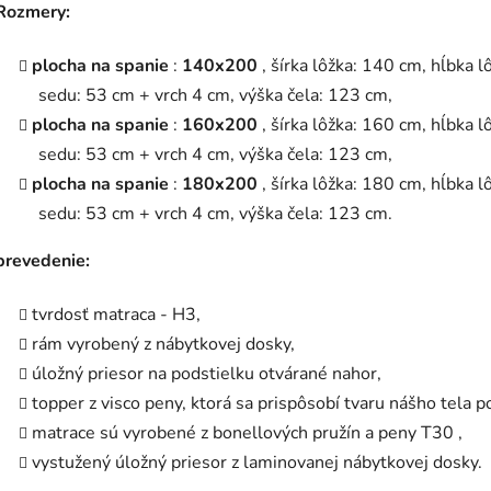
Rozmery:
5,0
z
5
plocha na spanie
:
140x200
, šírka lôžka: 140 cm, hĺbka 
hviezdičiek.
sedu: 53 cm + vrch 4 cm, výška čela: 123 cm,
plocha na spanie
:
160x200
, šírka lôžka: 160 cm, hĺbka 
sedu: 53 cm + vrch 4 cm, výška čela: 123 cm,
plocha na spanie
:
180x200
, šírka lôžka: 180 cm, hĺbka 
sedu: 53 cm + vrch 4 cm, výška čela: 123 cm.
prevedenie:
tvrdosť matraca - H3,
rám vyrobený z nábytkovej dosky,
úložný priesor na podstielku otvárané nahor,
topper
z visco peny, ktorá sa prispôsobí tvaru nášho tela p
matrace sú vyrobené z
bonellových
pružín a
peny T30
,
vystužený úložný priesor z laminovanej nábytkovej dosky.