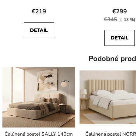
Priemerné
Prieme
hodnotenie
hodnot
€219
€299
produktu
produk
€345
(–13 %)
je
je
DETAIL
5,0
5,0
DETAIL
z
z
5
5
Podobné prod
hviezdičiek.
hviezdič
Čalúnená posteľ SALLY 140cm
Čalúnená posteľ NOR