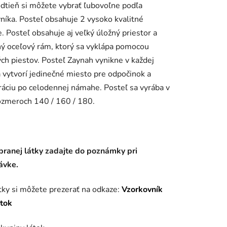
odtieň si môžete vybrať ľubovoľne podľa
níka. Posteľ obsahuje 2 vysoko kvalitné
. Posteľ obsahuje aj veľký úložný priestor a
ý oceľový rám, ktorý sa vyklápa pomocou
ch piestov. Posteľ Zaynah vynikne v každej
iek.
a vytvorí jedinečné miesto pre odpočinok a
áciu po celodennej námahe. Posteľ sa vyrába v
ozmeroch 140 / 160 / 180.
branej látky zadajte do poznámky pri
ávke.
tky si môžete prezerať na odkaze:
Vzorkovník
átok