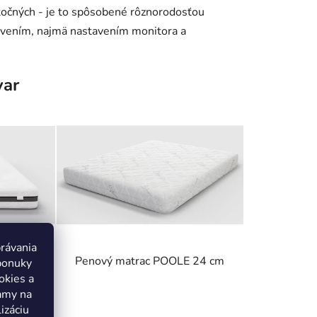
kutočných - je to spôsobené rôznorodosťou
avením, najmä nastavením monitora a
var
právania
E 16 cm
Penový matrac POOLE 24 cm
ponuky
okies a
lamy na
rné
Priemerné
izáciu