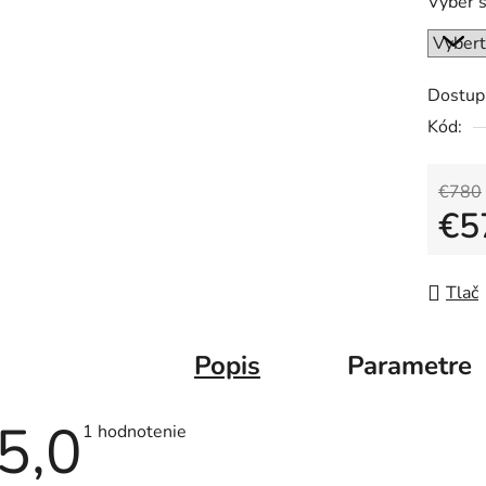
Výber s
Dostup
Kód:
€780
€5
Jedno
Tlač
Popis
Parametre
5,0
Priemerné
1 hodnotenie
hodnotenie
produktu
je