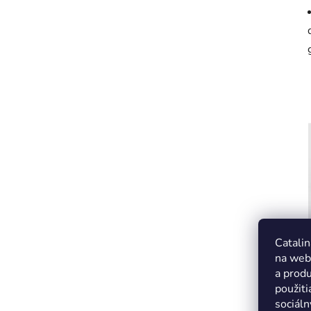
Catalin
na web
a produ
použiti
sociáln