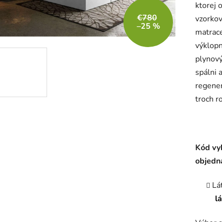
ktorej 
je
€780
vzorkov
5,0
–25 %
matrace
z
výklopn
5
plynový
hviezdič
spálni 
regener
troch r
Kód vy
objedn
Lá
l