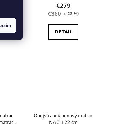
enie
hodnotenie
€279
tu
produktu
€360
(–22 %)
je
lasím
5,0
DETAIL
z
5
iek.
hviezdičiek.
matrac
Obojstranný penový matrac
matrac
NACH 22 cm