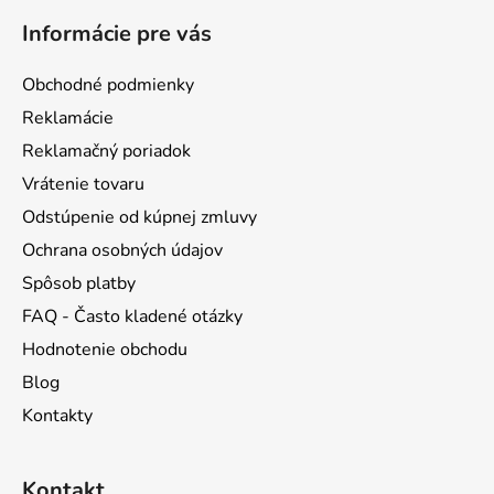
á
Informácie pre vás
p
ä
Obchodné podmienky
t
Reklamácie
i
Reklamačný poriadok
e
Vrátenie tovaru
Odstúpenie od kúpnej zmluvy
Ochrana osobných údajov
Spôsob platby
FAQ - Často kladené otázky
Hodnotenie obchodu
Blog
Kontakty
Kontakt