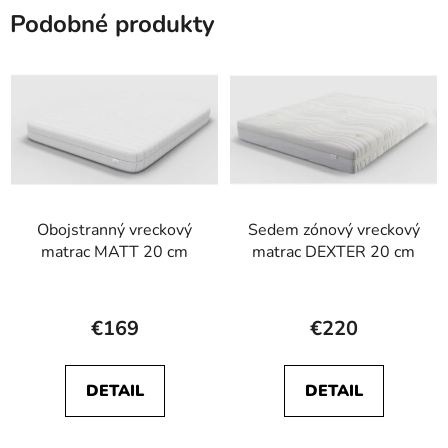
hviezdičiek.
hviezdičiek.
Podobné produkty
Obojstranný vreckový
Sedem zónový vreckový
matrac MATT 20 cm
matrac DEXTER 20 cm
Priemerné
Priemerné
hodnotenie
hodnotenie
€169
€220
produktu
produktu
je
je
DETAIL
DETAIL
5,0
4,8
z
z