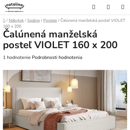
Prejsť
Hľadať
NÁKUP
na
KOŠÍK
obsah
Domov
/
Nábytok
/
Spálne
/
Postele
/
Čalúnená manželská posteľ VIOLET
160 x 200
Čalúnená manželská
posteľ VIOLET 160 x 200
Priemerné
1 hodnotenie
Podrobnosti hodnotenia
hodnotenie
produktu
je
5,0
z
5
hviezdičiek.