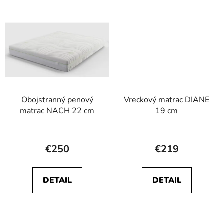
5
5
hviezdičiek.
hviezdičiek.
Obojstranný penový
Vreckový matrac DIANE
matrac NACH 22 cm
19 cm
Priemerné
Priemerné
hodnotenie
hodnotenie
€250
€219
produktu
produktu
je
je
DETAIL
DETAIL
4,7
5,0
z
z
5
5