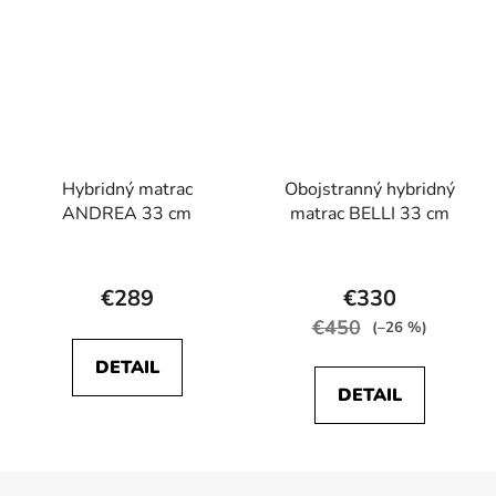
hviezdičiek.
hviezdičiek.
Hybridný matrac
Obojstranný hybridný
ANDREA 33 cm
matrac BELLI 33 cm
Priemerné
Priemerné
hodnotenie
hodnotenie
€289
€330
produktu
produktu
€450
(–26 %)
je
je
DETAIL
4,7
5,0
DETAIL
z
z
5
5
hviezdičiek.
hviezdičiek.
Z