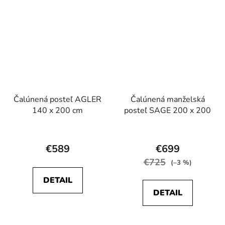
5
5
hviezdičiek.
hviezdičiek.
Čalúnená posteľ AGLER
Čalúnená manželská
140 x 200 cm
posteľ SAGE 200 x 200
Priemerné
Priemerné
hodnotenie
hodnotenie
€589
€699
produktu
produktu
€725
(–3 %)
je
je
DETAIL
4,0
4,7
DETAIL
z
z
5
5