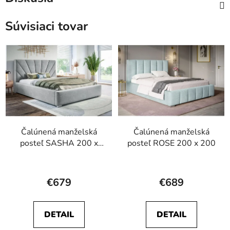
Súvisiaci tovar
Čalúnená manželská
Čalúnená manželská
posteľ SASHA 200 x
posteľ ROSE 200 x 200
200
Priemerné
Priemerné
hodnotenie
hodnotenie
€679
€689
produktu
produktu
je
je
DETAIL
DETAIL
5,0
5,0