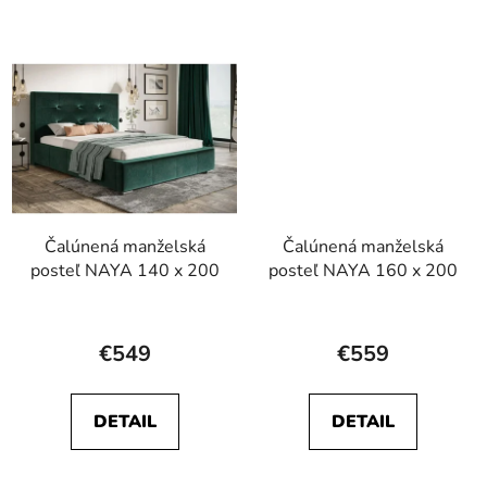
z
z
5
5
hviezdičiek.
hviezdičiek.
Čalúnená manželská
Čalúnená manželská
posteľ NAYA 140 x 200
posteľ NAYA 160 x 200
Priemerné
Priemerné
hodnotenie
hodnotenie
€549
€559
produktu
produktu
je
je
DETAIL
DETAIL
5,0
5,0
z
z