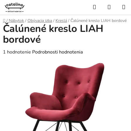
Prejsť
Hľadať
NÁKUP
na
KOŠÍK
obsah
Domov
/
Nábytok
/
Obývacia izba
/
Kreslá
/
Čalúnené kreslo LIAH bordové
Čalúnené kreslo LIAH
bordové
Priemerné
1 hodnotenie
Podrobnosti hodnotenia
hodnotenie
produktu
je
5,0
z
5
hviezdičiek.