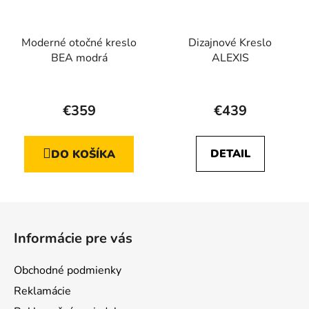
Moderné otočné kreslo
Dizajnové Kreslo
BEA modrá
ALEXIS
Priemerné
Priemerné
hodnotenie
hodnotenie
€359
€439
produktu
produktu
je
je
DETAIL
DO KOŠÍKA
5,0
5,0
z
z
5
5
Z
hviezdičiek.
hviezdičiek.
á
Informácie pre vás
p
ä
Obchodné podmienky
t
Reklamácie
i