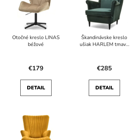
Otočné kreslo LINAS
Škandinávske kreslo
béžové
ušiak HARLEM tmavo
zelená
Priemerné
hodnotenie
€179
€285
produktu
je
DETAIL
DETAIL
5,0
z
5
hviezdičiek.