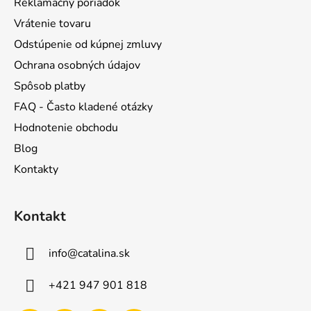
Reklamačný poriadok
e
Vrátenie tovaru
Odstúpenie od kúpnej zmluvy
Ochrana osobných údajov
Spôsob platby
FAQ - Často kladené otázky
Hodnotenie obchodu
Blog
Kontakty
Kontakt
info
@
catalina.sk
+421 947 901 818