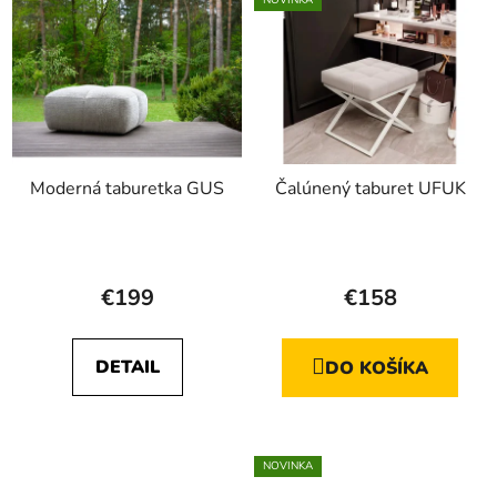
NOVINKA
Moderná taburetka GUS
Čalúnený taburet UFUK
€199
€158
DETAIL
DO KOŠÍKA
NOVINKA