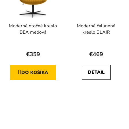
Moderné otočné kreslo
Moderné čalúnené
BEA medová
kreslo BLAIR
Priemerné
hodnotenie
€359
€469
produktu
je
DETAIL
DO KOŠÍKA
5,0
z
5
hviezdičiek.