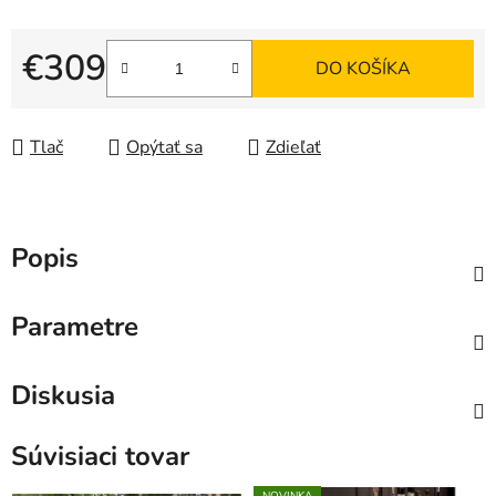
€309
DO KOŠÍKA
Jednotková cena:
Tlač
Opýtať sa
Zdieľať
Popis
Parametre
Diskusia
Súvisiaci tovar