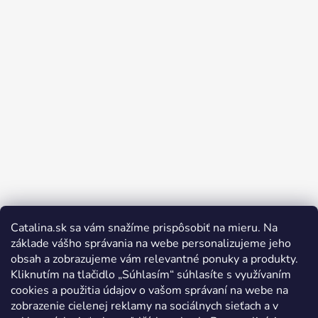
Catalina.sk sa vám snažíme prispôsobiť na mieru. Na
Sledovať na Instagrame
základe vášho správania na webe personalizujeme jeho
obsah a zobrazujeme vám relevantné ponuky a produkty.
Kliknutím na tlačidlo „Súhlasím“ súhlasíte s využívaním
cookies a použitia údajov o vašom správaní na webe na
zobrazenie cielenej reklamy na sociálnych sieťach a v