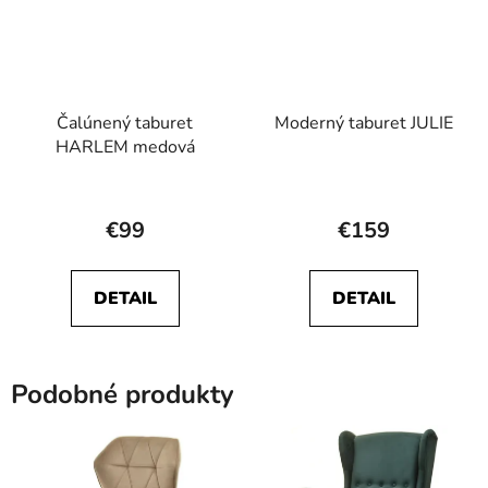
Čalúnený taburet
Moderný taburet JULIE
HARLEM medová
Priemerné
hodnotenie
€99
€159
produktu
je
DETAIL
DETAIL
5,0
z
5
Podobné produkty
hviezdičiek.