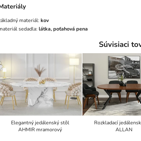
Materiály
základný materiál:
kov
materiál sedadla:
látka, poťahová pena
Súvisiaci to
Elegantný jedálenský stôl
Rozkladací jedálensk
AHMIR mramorový
ALLAN