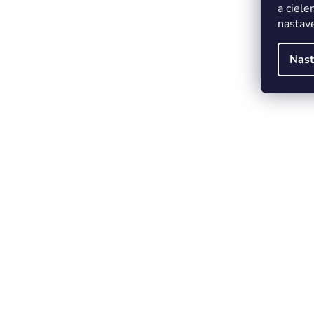
a ciele
nastave
Nast