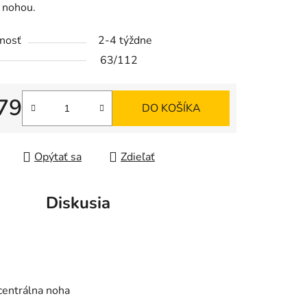
 nohou.
nosť
2-4 týždne
63/112
iek.
79
DO KOŠÍKA
tková cena:
Opýtať sa
Zdieľať
Diskusia
 centrálna noha