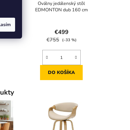
dálensky
Oválny jedálenský stôl
6 cm dub
EDMONTON dub 160 cm
rné
Priemerné
lasím
enie
hodnotenie
€499
tu
produktu
€755
(–33 %)
je
4,5
z
5
DO KOŠÍKA
iek.
hviezdičiek.
ukty