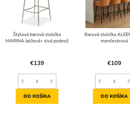
Štýlová barová stolička
Barová stolička ALEE
MARINA béžová+ sivá podnož
menčestrová
€139
€109
DO KOŠÍKA
DO KOŠÍKA