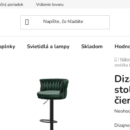
čný poriadok
Vrátenie tovaru
Odstúpenie od kúpnej zmluvy
oplnky
Svietidlá a lampy
Skladom
Hodno
Domov
/
Náby
stolička
Diz
sto
čie
Prieme
Neohod
hodnot
Dizajno
produk