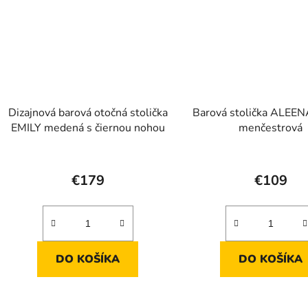
Dizajnová barová otočná stolička
Barová stolička ALEEN
EMILY medená s čiernou nohou
menčestrová
€179
€109
DO KOŠÍKA
DO KOŠÍKA