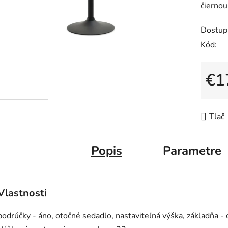
čiernou
je
0,0
Dostup
z
Kód:
5
hviezdič
€1
Jedno
Tlač
Popis
Parametre
Vlastnosti
podrúčky - áno, otočné sedadlo, nastaviteľná výška, základňa -