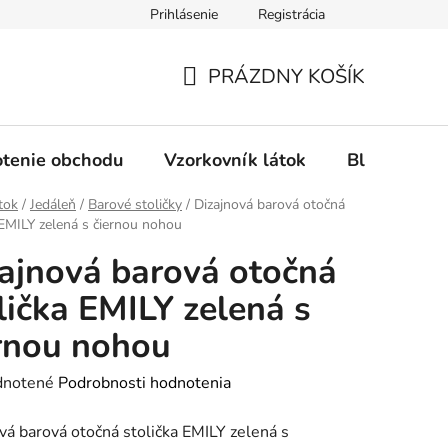
Prihlásenie
Registrácia
Ochrana osobných údajov
Spôsob platby
FAQ - Čas
PRÁZDNY KOŠÍK
NÁKUPNÝ
KOŠÍK
tenie obchodu
Vzorkovník látok
Blog
tok
/
Jedáleň
/
Barové stoličky
/
Dizajnová barová otočná
 EMILY zelená s čiernou nohou
ajnová barová otočná
lička EMILY zelená s
rnou nohou
rné
notené
Podrobnosti hodnotenia
enie
vá barová otočná stolička EMILY zelená s
tu