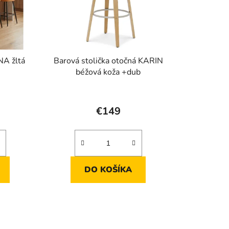
NA žltá
Barová stolička otočná KARIN
béžová koža +dub
€149
DO KOŠÍKA