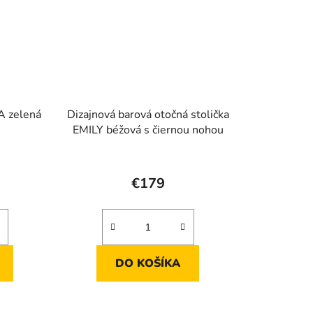
A zelená
Dizajnová barová otočná stolička
EMILY béžová s čiernou nohou
€179
DO KOŠÍKA