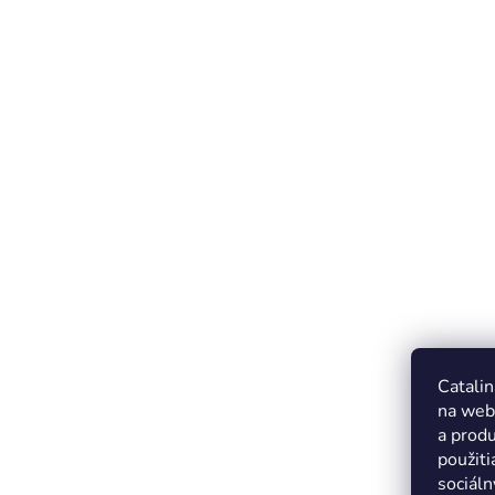
Catalin
na web
a produ
použiti
sociáln