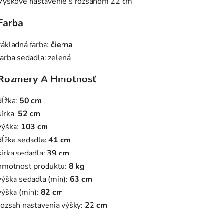
Výškové nastavenie s rozsahom 22 cm
Farba
základná farba:
čierna
farba sedadla:
zelená
Rozmery A Hmotnosť
dĺžka:
50 cm
šírka:
52 cm
výška:
103 cm
dĺžka sedadla:
41 cm
šírka sedadla:
39 cm
hmotnosť produktu:
8 kg
výška sedadla (min):
63 cm
výška (min):
82 cm
rozsah nastavenia výšky:
22 cm