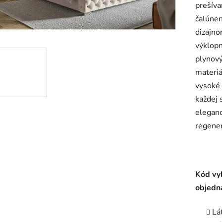
prešív
je
čalúnen
4,8
dizajn
z
výklopn
5
plynový
hviezdič
materiá
vysoké 
každej 
eleganc
regene
Kód vy
objedn
Lá