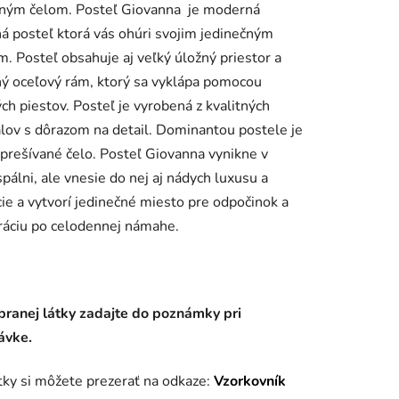
aným čelom. Posteľ Giovanna je moderná
á posteľ ktorá vás ohúri svojim jedinečným
om.
Posteľ obsahuje aj veľký úložný priestor a
ý oceľový rám, ktorý sa vyklápa pomocou
ch piestov.
Posteľ je vyrobená z kvalitných
iek.
lov s dôrazom na detail. Dominantou postele je
prešívané čelo. Posteľ Giovanna vynikne v
spálni, ale vnesie do nej aj nádych luxusu a
ie a vytvorí jedinečné miesto pre odpočinok a
ráciu
po celodennej námahe
.
branej látky zadajte do poznámky pri
ávke.
tky si môžete prezerať na odkaze:
Vzorkovník