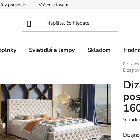
čný poriadok
Vrátenie tovaru
Odstúpenie od kúpnej zmluvy
oplnky
Svietidlá a lampy
Skladom
Hodno
Domov
/
Náby
Dizajno
Diz
po
16
Prieme
5 hodn
hodnot
Dizajno
produk