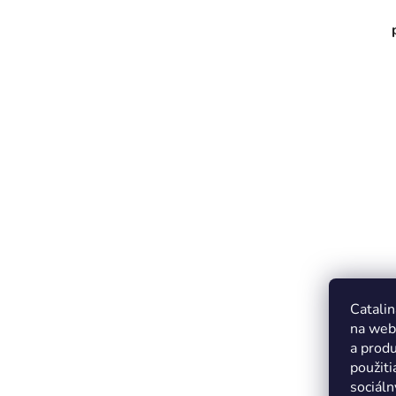
Catalin
na web
a produ
použiti
sociáln