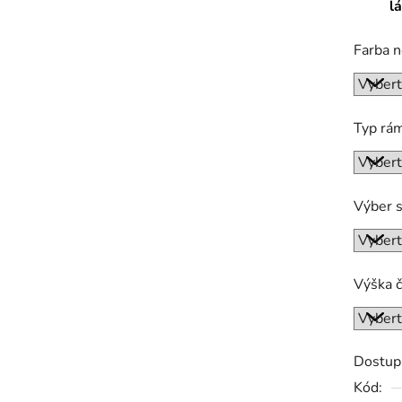
l
Farba n
Typ rá
Výber s
Výška č
Dostup
Kód: