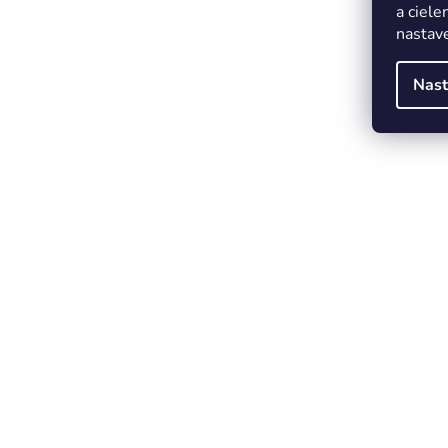
a ciele
nastave
Nast