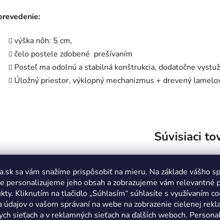
prevedenie:
výška nôh: 5 cm,
čelo postele
zdobené prešívaním
Posteľ ma odolnú a
stabilná konštrukcia
, dodatočne vystu
Úložný priestor, výklopný mechanizmus + drevený lamelo
Súvisiaci to
a.sk sa vám snažíme prispôsobiť na mieru. Na základe vášho s
e personalizujeme jeho obsah a zobrazujeme vám relevantné 
kty. Kliknutím na tlačidlo „Súhlasím“ súhlasíte s využívaním co
a údajov o vašom správaní na webe na zobrazenie cielenej rek
ych sieťach a v reklamných sieťach na ďalších weboch. Personal