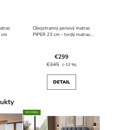
atrac
Obojstranný penový matrac
 cm
PIPER 23 cm - tvrdý matrac
HR50
rné
Priemerné
enie
hodnotenie
€299
tu
produktu
€345
(–13 %)
je
5,0
DETAIL
z
5
ukty
iek.
hviezdičiek.
NOVINKA