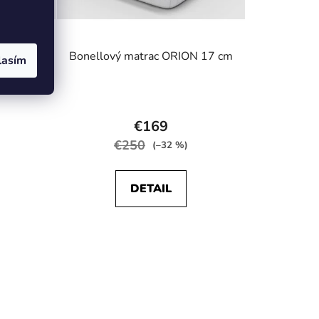
Bonellový matrac ORION 17 cm
lasím
rné
Priemerné
enie
hodnotenie
€169
tu
produktu
€250
(–32 %)
je
5,0
DETAIL
z
5
iek.
hviezdičiek.