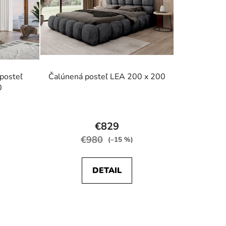
posteľ
Čalúnená posteľ LEA 200 x 200
0
rné
Priemerné
enie
hodnotenie
€829
tu
produktu
€980
(–15 %)
je
5,0
DETAIL
z
5
iek.
hviezdičiek.