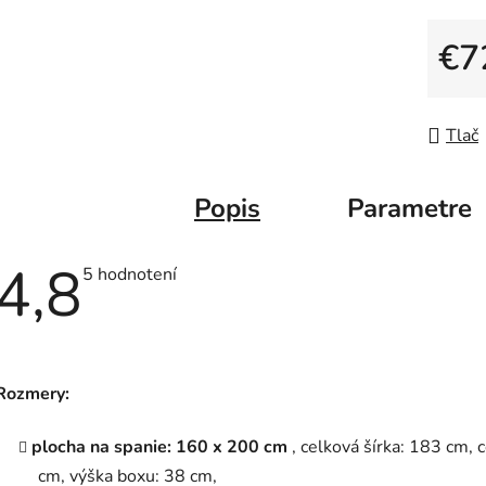
€7
Jedno
Tlač
Popis
Parametre
4,8
Priemerné
5 hodnotení
hodnotenie
produktu
je
4,8
z
5
Rozmery:
hviezdičiek.
plocha na spanie: 160 x 200 cm
, celková šírka: 183 cm,
cm, výška boxu: 38 cm,