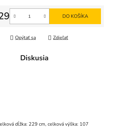
29
DO KOŠÍKA
tková cena:
Opýtať sa
Zdieľať
Diskusia
 celková dĺžka: 229 cm, celková výška: 107