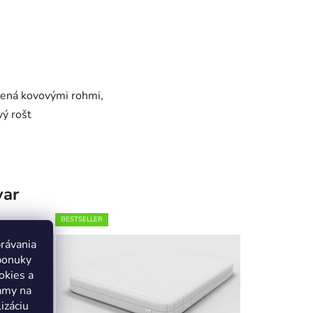
žená kovovými rohmi,
vý rošt
var
BESTSELLER
právania
ponuky
okies a
lamy na
izáciu