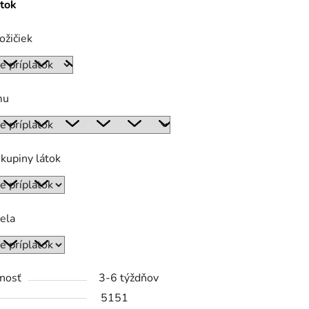
átok
ožičiek
mu
kupiny látok
ela
nosť
3-6 týždňov
5151