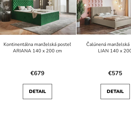
Kontinentálna manželská posteľ
Čalúnená manželská 
ARIANA 140 x 200 cm
LIAN 140 x 20
Priemerné
Prieme
hodnotenie
hodnot
€679
€575
produktu
produk
je
je
DETAIL
DETAIL
5,0
5,0
z
z
5
5
hviezdičiek.
hviezdič