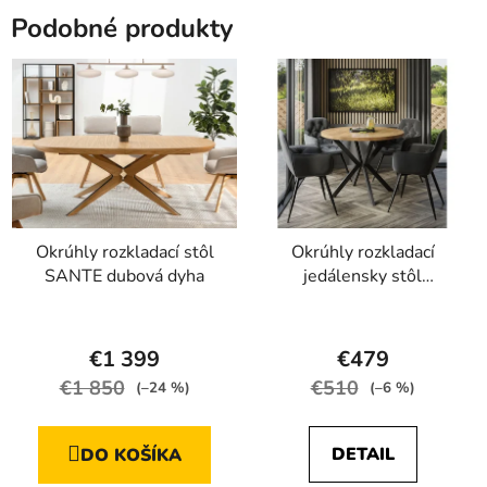
hviezdičiek.
Podobné produkty
Okrúhly rozkladací stôl
Okrúhly rozkladací
SANTE dubová dyha
jedálensky stôl
MARION 100 - 176 cm
Priemerné
Priemerné
dub lancelot
hodnotenie
hodnotenie
€1 399
€479
produktu
produktu
€1 850
€510
(–24 %)
(–6 %)
je
je
4,4
3,8
DETAIL
DO KOŠÍKA
z
z