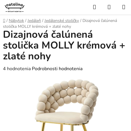
Prejsť
Hľadať
NÁKUP
na
KOŠÍK
obsah
Domov
/
Nábytok
/
Jedáleň
/
Jedálenské stoličky
/
Dizajnová čalúnená
stolička MOLLY krémová + zlaté nohy
Dizajnová čalúnená
stolička MOLLY krémová +
zlaté nohy
Priemerné
4 hodnotenia
Podrobnosti hodnotenia
hodnotenie
produktu
je
4,5
z
5
hviezdičiek.