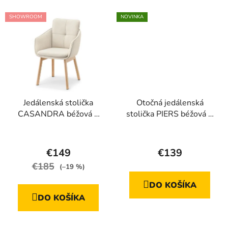
hviezdičiek.
SHOWROOM
NOVINKA
Jedálenská stolička
Otočná jedálenská
CASANDRA béžová +
stolička PIERS béžová +
dubová podnož
dubové nožičky
Priemerné
hodnotenie
€149
€139
produktu
€185
(–19 %)
je
DO KOŠÍKA
5,0
DO KOŠÍKA
z
5