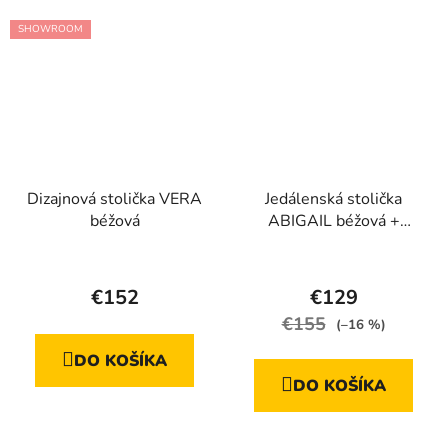
hviezdičiek.
SHOWROOM
Dizajnová stolička VERA
Jedálenská stolička
béžová
ABIGAIL béžová +
čierne nohy
Priemerné
hodnotenie
€152
€129
produktu
€155
(–16 %)
je
DO KOŠÍKA
5,0
DO KOŠÍKA
z
5