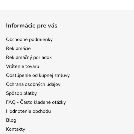
hviezdičiek.
hviezdičiek.
Z
á
Informácie pre vás
p
ä
Obchodné podmienky
t
Reklamácie
i
Reklamačný poriadok
e
Vrátenie tovaru
Odstúpenie od kúpnej zmluvy
Ochrana osobných údajov
Spôsob platby
FAQ - Často kladené otázky
Hodnotenie obchodu
Blog
Kontakty