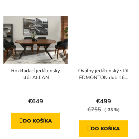
5
5
hviezdičiek.
hviezdičiek.
Rozkladací jedálenský
Oválny jedálenský stôl
stôl ALLAN
EDMONTON dub 160
cm
Priemerné
Priemerné
hodnotenie
hodnotenie
€649
€499
produktu
produktu
€755
(–33 %)
je
je
DO KOŠÍKA
4,7
4,5
DO KOŠÍKA
z
z