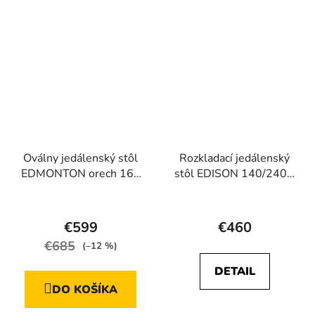
5
5
hviezdičiek.
hviezdičiek.
Oválny jedálenský stôl
Rozkladací jedálenský
EDMONTON orech 160
stôl EDISON 140/240 x
cm
80
Priemerné
Priemerné
hodnotenie
hodnotenie
€599
€460
produktu
produktu
€685
(–12 %)
je
je
DETAIL
4,5
5,0
DO KOŠÍKA
z
z
5
5