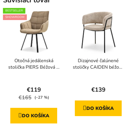
Súvisiaci tovar
BESTSELLER
SHOWROOM
Otočná jedálenská
Dizajnové čalúnené
stolička PIERS Béžová +
stoličky CAIDEN béžová
čierne nožičky
+ čierna podnož
Priemerné
hodnotenie
€119
€139
produktu
€165
(–27 %)
je
DO KOŠÍKA
4,2
DO KOŠÍKA
z
5