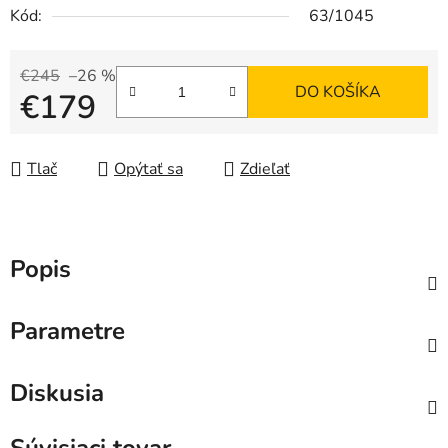
Kód:
63/1045
€245
–26 %
DO KOŠÍKA
€179
Jednotková cena:
Tlač
Opýtať sa
Zdieľať
Popis
Parametre
Diskusia