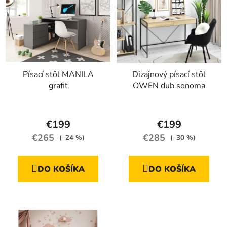
Písací stôl MANILA
Dizajnový písací stôl
grafit
OWEN dub sonoma
Priemerné
hodnotenie
€199
€199
produktu
€265
€285
(–24 %)
(–30 %)
je
5,0
DO KOŠÍKA
DO KOŠÍKA
z
5
hviezdičiek.