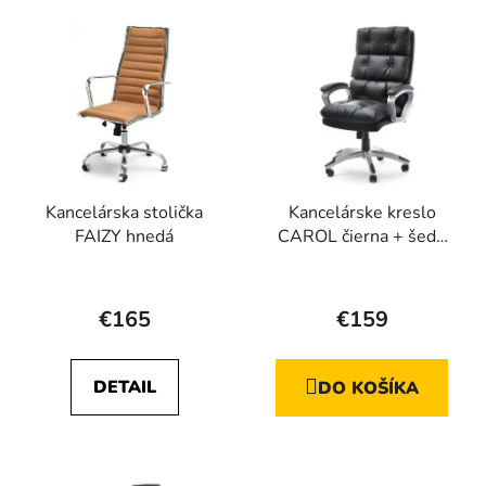
Kancelárska stolička
Kancelárske kreslo
FAIZY hnedá
CAROL čierna + šedo
čierne nohy
€165
€159
DETAIL
DO KOŠÍKA