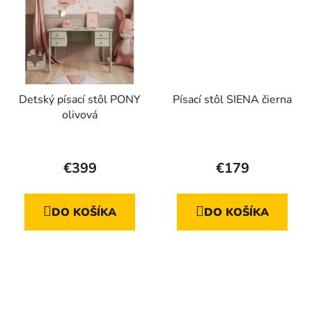
Detský písací stôl PONY
Písací stôl SIENA čierna
olivová
Priemerné
hodnotenie
€399
€179
produktu
je
DO KOŠÍKA
DO KOŠÍKA
5,0
z
5
hviezdičiek.