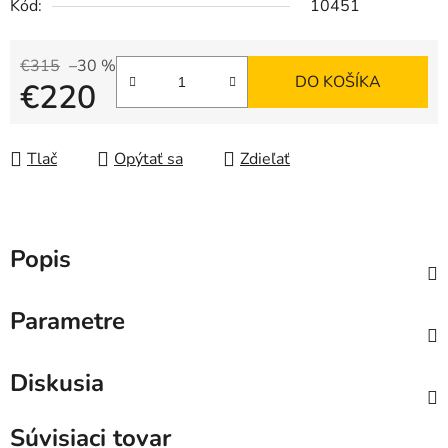
Kód:
10451
€315
–30 %
DO KOŠÍKA
€220
Jednotková cena:
Tlač
Opýtať sa
Zdieľať
Popis
Parametre
Diskusia
Súvisiaci tovar