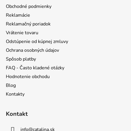
ä
Obchodné podmienky
t
Reklamácie
i
Reklamačný poriadok
e
Vrátenie tovaru
Odstúpenie od kúpnej zmluvy
Ochrana osobných údajov
Spôsob platby
FAQ - Často kladené otázky
Hodnotenie obchodu
Blog
Kontakty
Kontakt
info
@
catalina.sk