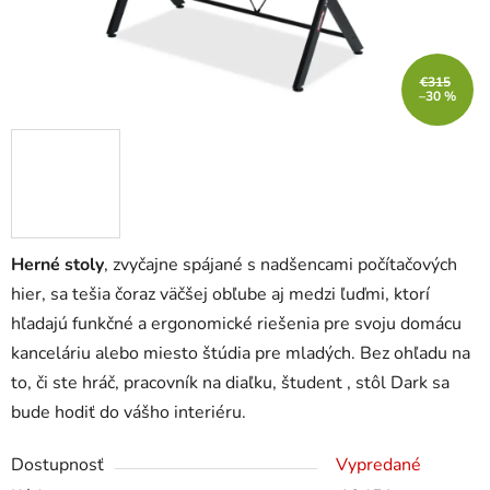
€315
–30 %
Herné stoly
, zvyčajne spájané s nadšencami počítačových
hier, sa tešia čoraz väčšej obľube aj medzi ľuďmi, ktorí
hľadajú funkčné a ergonomické riešenia pre svoju domácu
kanceláriu alebo miesto štúdia pre mladých.
Bez ohľadu na
to, či ste
hráč, pracovník na diaľku, študent , stôl Dark
sa
bude hodiť do vášho interiéru.
Dostupnosť
Vypredané