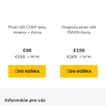
Písací stôl CODY biely
Dizajnový písací stôl
mramor + čierna
OWEN čierny
Priemerné
hodnotenie
€98
€199
produktu
€155
€265
(–36 %)
(–24 %)
je
5,0
DO KOŠÍKA
DO KOŠÍKA
z
5
hviezdičiek.
Z
á
Informácie pre vás
p