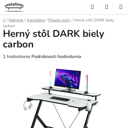
Prejsť
Hľadať
NÁKUP
na
KOŠÍK
obsah
Domov
/
Nábytok
/
Kancelária
/
Písacie stoly
/
Herný stôl DARK biely
carbon
Herný stôl DARK biely
carbon
Priemerné
1 hodnotenie
Podrobnosti hodnotenia
hodnotenie
produktu
je
5,0
z
5
hviezdičiek.