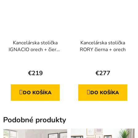
Kancelárska stolička
Kancelárska stolička
IGNACIO orech + čierne
RORY čierna + orech
nohy
€219
€277
DO KOŠÍKA
DO KOŠÍKA
Podobné produkty