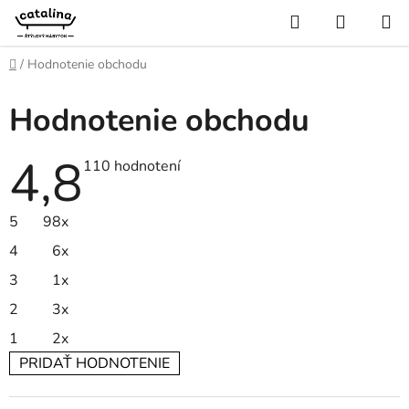
Prejsť
Hľadať
NÁKUP
na
KOŠÍK
obsah
Domov
/
Hodnotenie obchodu
Hodnotenie obchodu
4,8
Priemerné
110 hodnotení
hodnotenie
obchodu
je
5
98x
4,8
z
4
6x
5
hviezdičiek.
3
1x
2
3x
1
2x
PRIDAŤ HODNOTENIE
V