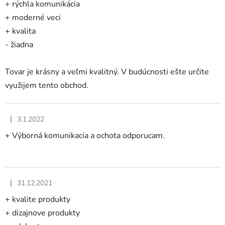
+ rýchla komunikácia
+ moderné veci
+ kvalita
- žiadna
Tovar je krásny a veľmi kvalitný. V budúcnosti ešte určite
využijem tento obchod.
|
3.1.2022
Hodnotenie obchodu je 5 z 5 hviezdičiek.
+ Výborná komunikacia a ochota odporucam.
|
31.12.2021
Hodnotenie obchodu je 5 z 5 hviezdičiek.
+ kvalite produkty
+ dizajnove produkty