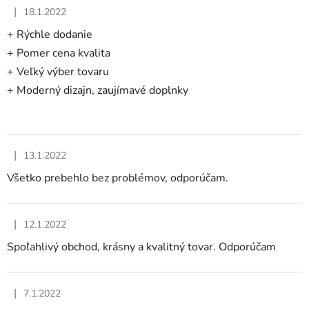
ý
|
18.1.2022
p
Hodnotenie obchodu je 5 z 5 hviezdičiek.
i
+ Rýchle dodanie
s
+ Pomer cena kvalita
h
+ Veľký výber tovaru
o
+ Moderný dizajn, zaujímavé doplnky
d
n
o
|
13.1.2022
t
Hodnotenie obchodu je 5 z 5 hviezdičiek.
e
Všetko prebehlo bez problémov, odporúčam.
n
í
|
12.1.2022
Hodnotenie obchodu je 5 z 5 hviezdičiek.
Spoľahlivý obchod, krásny a kvalitný tovar. Odporúčam
|
7.1.2022
Hodnotenie obchodu je 5 z 5 hviezdičiek.