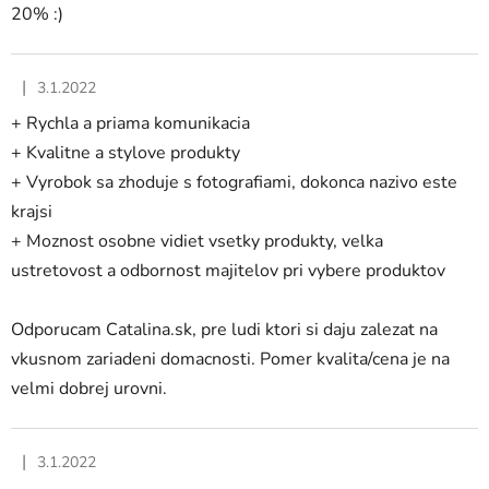
20% :)
|
3.1.2022
Hodnotenie obchodu je 5 z 5 hviezdičiek.
+ Rychla a priama komunikacia
+ Kvalitne a stylove produkty
+ Vyrobok sa zhoduje s fotografiami, dokonca nazivo este
krajsi
+ Moznost osobne vidiet vsetky produkty, velka
ustretovost a odbornost majitelov pri vybere produktov
Odporucam Catalina.sk, pre ludi ktori si daju zalezat na
vkusnom zariadeni domacnosti. Pomer kvalita/cena je na
velmi dobrej urovni.
|
3.1.2022
Hodnotenie obchodu je 5 z 5 hviezdičiek.