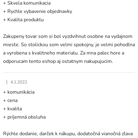
+ Skvela komunikacia
+ Rychle vybavenie objednavky
+ Kvalita produktu
Zakupeny tovar som si bol vyzdvihnut osobne na vydajnom
mieste. So stolickou som velmi spokojny, je velmi pohodlna
a vyrobena s kvalitneho materialu. Za mna palec hore a
odporucam tento eshop aj ostatnym nakupujucim.
|
4.1.2022
Hodnotenie obchodu je 5 z 5 hviezdičiek.
+ komunikácia
+ cena
+ kvalita
+ príjemná obsluha
Rýchle dodanie, darček k nákupu, dodatočná vianočná zľava