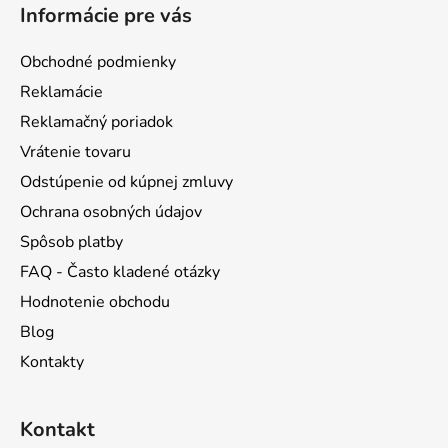
á
c
Informácie pre vás
e
p
i
e
ä
Obchodné podmienky
p
t
r
Reklamácie
i
v
Reklamačný poriadok
e
k
Vrátenie tovaru
y
v
Odstúpenie od kúpnej zmluvy
ý
Ochrana osobných údajov
p
Spôsob platby
i
s
FAQ - Často kladené otázky
u
Hodnotenie obchodu
Blog
Kontakty
Kontakt