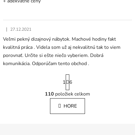
+ adekvatne ceny
|
27.12.2021
Hodnotenie obchodu je 5 z 5 hviezdičiek.
Veľmi pekný dizajnový nábytok. Machové hodiny fakt
kvalitná práca . Videla som už aj nekvalitnú tak to viem
porovnať. Určite si ešte niečo vyberiem. Dobrá
komunikácia. Odporúčam tento obchod .
S
1
t
6
r
á
110
položiek celkom
O
n
v
k
HORE
l
o
á
v
a
d
Z
n
a
i