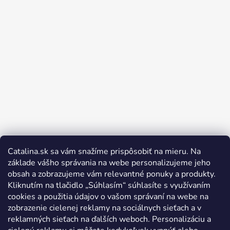
Catalina.sk sa vám snažíme prispôsobiť na mieru. Na
Sledovať na Instagrame
základe vášho správania na webe personalizujeme jeho
obsah a zobrazujeme vám relevantné ponuky a produkty.
Kliknutím na tlačidlo „Súhlasím“ súhlasíte s využívaním
cookies a použitia údajov o vašom správaní na webe na
zobrazenie cielenej reklamy na sociálnych sieťach a v
reklamných sieťach na ďalších weboch. Personalizáciu a