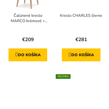
Čalúnené kreslo
Kreslo CHARLES čierne
MARCO krémové +
dubové nožičky
€209
€281
DO KOŠÍKA
DO KOŠÍKA
NOVINKA