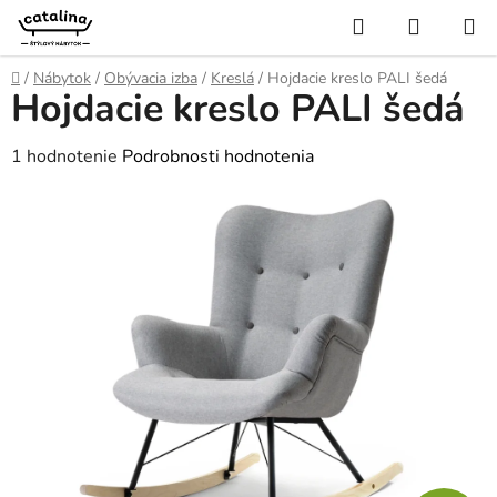
Prejsť
Hľadať
NÁKUP
na
KOŠÍK
obsah
Domov
/
Nábytok
/
Obývacia izba
/
Kreslá
/
Hojdacie kreslo PALI šedá
Hojdacie kreslo PALI šedá
Priemerné
1 hodnotenie
Podrobnosti hodnotenia
hodnotenie
produktu
je
5,0
z
5
hviezdičiek.