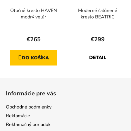
Otočné kreslo HAVEN
Moderné čalúnené
modrý velúr
kreslo BEATRIC
Priemerné
hodnotenie
€265
€299
produktu
je
DETAIL
DO KOŠÍKA
5,0
z
5
Z
hviezdičiek.
á
Informácie pre vás
p
ä
Obchodné podmienky
t
Reklamácie
i
Reklamačný poriadok
e