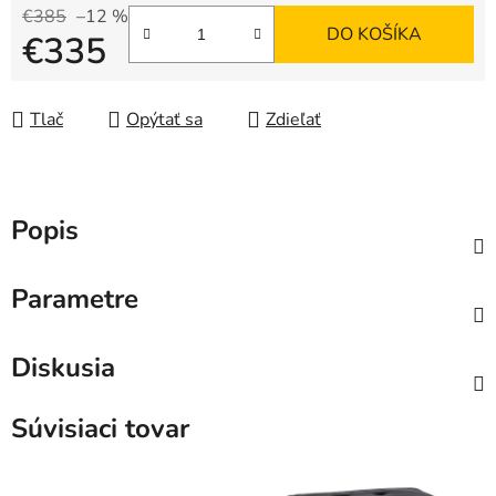
€385
–12 %
DO KOŠÍKA
€335
Jednotková cena:
Tlač
Opýtať sa
Zdieľať
Popis
Parametre
Diskusia
Súvisiaci tovar