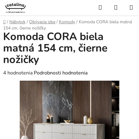
Prejsť
Hľadať
NÁKUP
na
KOŠÍK
obsah
Domov
/
Nábytok
/
Obývacia izba
/
Komody
/
Komoda CORA biela matná
154 cm, čierne nožičky
Komoda CORA biela
matná 154 cm, čierne
nožičky
Priemerné
4 hodnotenia
Podrobnosti hodnotenia
hodnotenie
produktu
je
4,8
z
5
hviezdičiek.