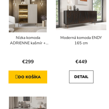
Nízka komoda
Moderná komoda ENDY
ADRIENNE kašmír +
165 cm
Led osvetlenie
Priemerné
Priemerné
hodnotenie
hodnotenie
€299
€449
produktu
produktu
je
je
DETAIL
DO KOŠÍKA
5,0
4,8
z
z
5
5
hviezdičiek.
hviezdičiek.