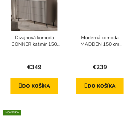
Dizajnová komoda
Moderná komoda
CONNER kašmír 150
MADDEN 150 cm
cm
béžová
Priemerné
Priemerné
hodnotenie
hodnotenie
€349
€239
produktu
produktu
je
je
DO KOŠÍKA
DO KOŠÍKA
5,0
5,0
z
z
5
5
hviezdičiek.
hviezdičiek.
NOVINKA