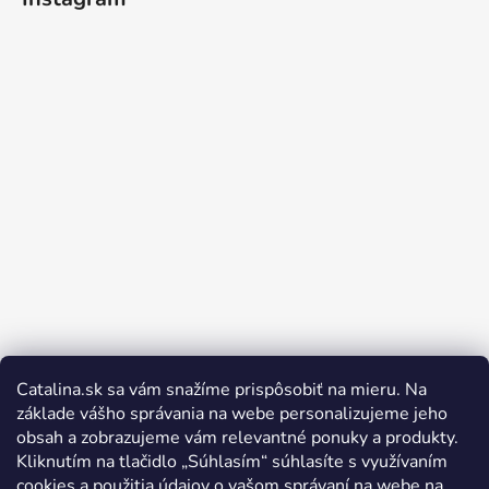
Catalina.sk sa vám snažíme prispôsobiť na mieru. Na
Sledovať na Instagrame
základe vášho správania na webe personalizujeme jeho
obsah a zobrazujeme vám relevantné ponuky a produkty.
Kliknutím na tlačidlo „Súhlasím“ súhlasíte s využívaním
cookies a použitia údajov o vašom správaní na webe na