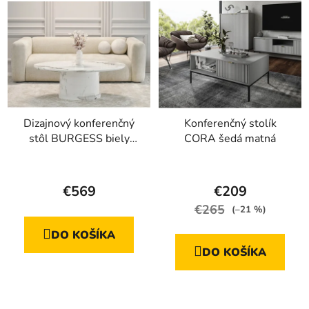
Dizajnový konferenčný
Konferenčný stolík
stôl BURGESS biely
CORA šedá matná
mramor
Priemerné
hodnotenie
€569
€209
produktu
€265
(–21 %)
je
DO KOŠÍKA
4,9
DO KOŠÍKA
z
5
hviezdičiek.