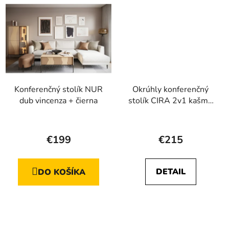
Konferenčný stolík NUR
Okrúhly konferenčný
dub vincenza + čierna
stolík CIRA 2v1 kašmír
+ biely podstavec
Priemerné
Priemerné
hodnotenie
hodnotenie
€199
€215
produktu
produktu
je
je
DETAIL
DO KOŠÍKA
5,0
4,3
z
z
5
5
hviezdičiek.
hviezdičiek.