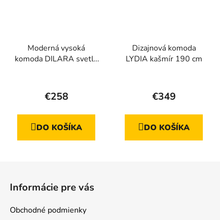
Moderná vysoká
Dizajnová komoda
komoda DILARA svetlé
LYDIA kašmír 190 cm
drevo 100 cm
Priemerné
hodnotenie
€258
€349
produktu
je
DO KOŠÍKA
DO KOŠÍKA
4,5
z
5
Z
hviezdičiek.
á
Informácie pre vás
p
ä
Obchodné podmienky
t