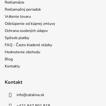
Reklamácie
i
Reklamačný poriadok
e
Vrátenie tovaru
Odstúpenie od kúpnej zmluvy
Ochrana osobných údajov
Spôsob platby
FAQ - Často kladené otázky
Hodnotenie obchodu
Blog
Kontakty
Kontakt
info
@
catalina.sk
+421 947 901 818