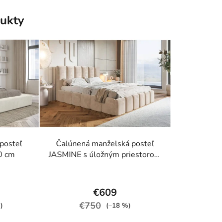
z
5
ukty
iek.
hviezdičiek.
posteľ
Čalúnená manželská posteľ
0 cm
JASMINE s úložným priestorom
160 x 200
rné
Priemerné
enie
hodnotenie
€609
tu
produktu
€750
)
(–18 %)
je