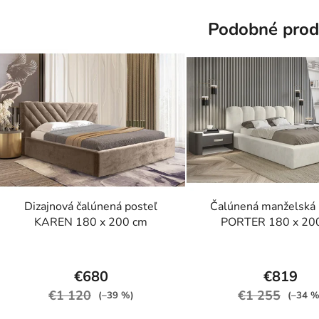
z
z
5
5
Podobné prod
hviezdičiek.
hviezdič
Dizajnová čalúnená posteľ
Čalúnená manželská 
KAREN 180 x 200 cm
PORTER 180 x 20
Priemerné
Prieme
hodnotenie
hodnot
€680
€819
produktu
produk
€1 120
€1 255
(–39 %)
(–34 %
je
je