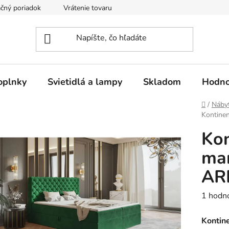
čný poriadok
Vrátenie tovaru
Odstúpenie od kúpnej zmluvy
oplnky
Svietidlá a lampy
Skladom
Hodno
Domov
/
Náby
Kontine
Kon
man
AR
Prieme
1 hodn
hodnot
Kontin
produk