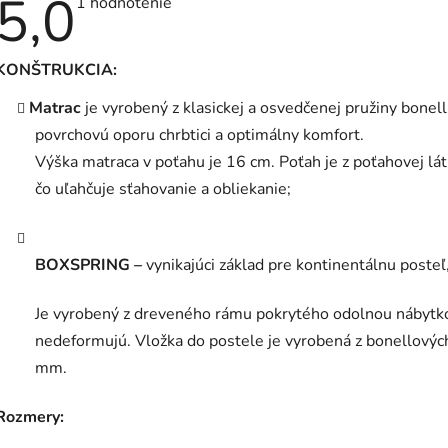
5,0
Priemerné
1 hodnotenie
hodnotenie
produktu
je
5,0
KONŠTRUKCIA:
z
5
Matrac
je vyrobený z klasickej a osvedčenej pružiny bonel
hviezdičiek.
povrchovú oporu chrbtici a optimálny komfort.
Výška matraca v poťahu je 16 cm.
Poťah je z poťahovej lá
čo uľahčuje sťahovanie a obliekanie;
BOXSPRING –
vynikajúci základ pre kontinentálnu poste
Je vyrobený z dreveného rámu pokrytého odolnou nábytk
nedeformujú.
Vložka do postele je vyrobená z bonellovýc
mm.
Rozmery: