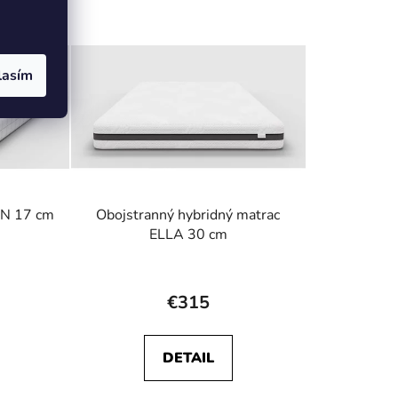
lasím
ON 17 cm
Obojstranný hybridný matrac
ELLA 30 cm
rné
Priemerné
enie
hodnotenie
€315
tu
produktu
je
DETAIL
5,0
z