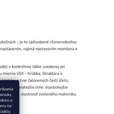
skutočných - je to spôsobené rôznorodosťou
 nastavením, najmä nastavením monitora a
odel v konkrétnej látke uvedenej pri
u mierne líšiť – hrúbka, štruktúra a
é kontúry a tvar čalúnených častí (čelo,
jšie a hranatejšie línie, elastickejšie
právania
o prirodzenú vlastnosť zvoleného materiálu.
ponuky
okies a
lamy na
var
izáciu