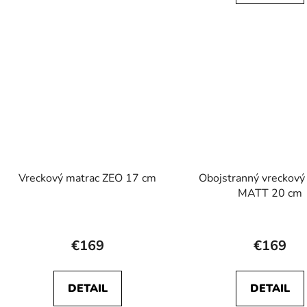
5
5
hviezdičiek.
hviezdič
Vreckový matrac ZEO 17 cm
Obojstranný vreckový
MATT 20 cm
Priemerné
Prieme
hodnotenie
hodnot
€169
€169
produktu
produk
je
je
DETAIL
DETAIL
5,0
5,0