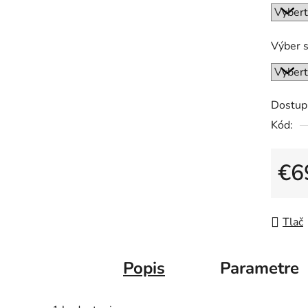
Výber s
Dostup
Kód:
€6
Jedno
Tlač
Popis
Parametre