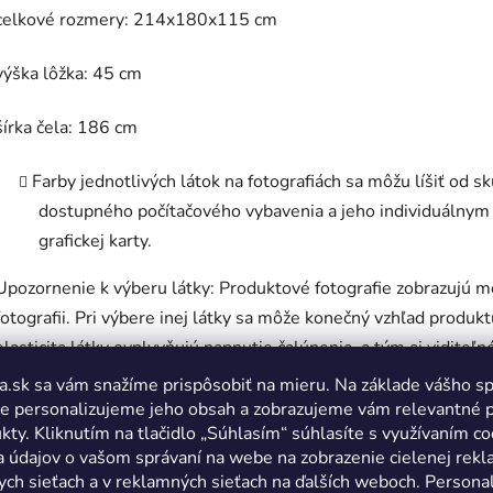
celkové rozmery: 214x180x115 cm
výška lôžka: 45 cm
šírka čela: 186 cm
Farby jednotlivých látok na fotografiách sa môžu líšiť od 
dostupného počítačového vybavenia a jeho individuálnym
grafickej karty.
Upozornenie k výberu látky: Produktové fotografie zobrazujú m
fotografii. Pri výbere inej látky sa môže konečný vzhľad produkt
elasticita látky ovplyvňujú napnutie čalúnenia, a tým aj viditeľn
boky, prešívanie). Menej elastické a hrubšie látky vytvárajú pevne
a.sk sa vám snažíme prispôsobiť na mieru. Na základe vášho s
látky vernejšie kopírujú oblé tvary. Nejde o výrobnú vadu, ale 
e personalizujeme jeho obsah a zobrazujeme vám relevantné 
kty. Kliknutím na tlačidlo „Súhlasím“ súhlasíte s využívaním co
a údajov o vašom správaní na webe na zobrazenie cielenej rek
Súvisiaci to
ych sieťach a v reklamných sieťach na ďalších weboch. Personal