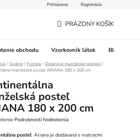
Prihlásenie
Registrácia
Ochrana osobných údajov
Spôsob platby
FAQ - Čas
PRÁZDNY KOŠÍK
NÁKUPNÝ
KOŠÍK
tenie obchodu
Vzorkovník látok
Blog
tok
/
Spálne
/
Postele
/
Dizajnové manželské postele
/
ntálna manželská posteľ ARIANA 180 x 200 cm
tinentálna
želská posteľ
IANA 180 x 200 cm
rné
otenie
Podrobnosti hodnotenia
enie
entálna posteľ
Ariana je dodávaná s matracmi
tu