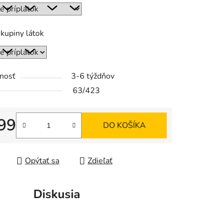
kupiny látok
nosť
3-6 týždňov
63/423
99
DO KOŠÍKA
tková cena:
Opýtať sa
Zdieľať
Diskusia