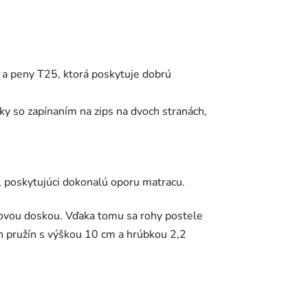
l a peny T25, ktorá poskytuje dobrú
tky so zapínaním na zips na dvoch stranách,
ľ, poskytujúci dokonalú oporu matracu.
ovou doskou.
Vďaka tomu sa rohy postele
h pružín s výškou 10 cm a hrúbkou 2,2