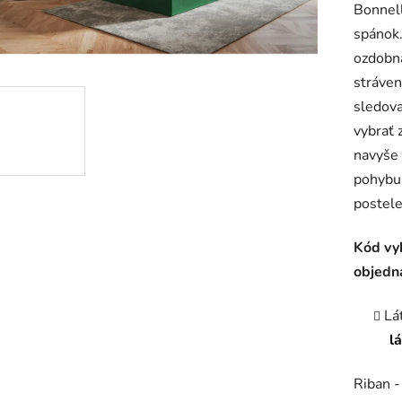
Bonnel
je
spánok
5,0
ozdobná
z
stráven
5
sledova
hviezdič
vybrať 
navyše 
pohybu 
postele
Kód vy
objedn
Lá
l
Riban -