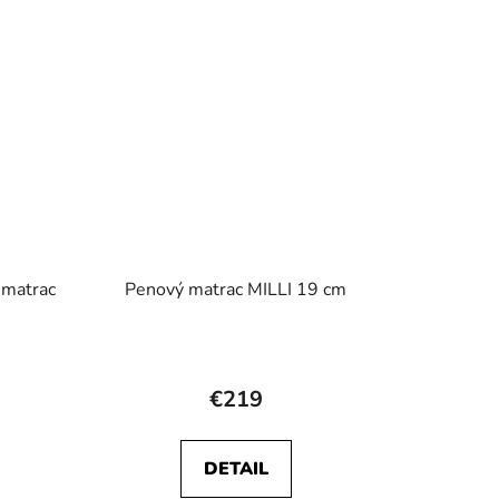
5
iek.
hviezdičiek.
 matrac
Penový matrac MILLI 19 cm
rné
Priemerné
enie
hodnotenie
€219
tu
produktu
je
DETAIL
5,0