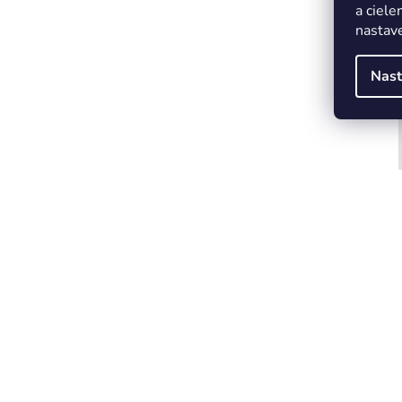
a ciele
nastave
Nast