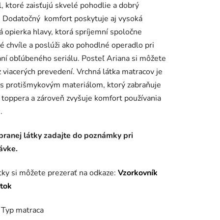
l,
ktoré zaisťujú skvelé pohodlie a dobrý
.
Dodatočný
komfort poskytuje aj vysoká
 opierka hlavy, ktorá spríjemní spoločne
é chvíle a poslúži ako pohodlné operadlo pri
ní obľúbeného seriálu.
Posteľ Ariana si môžete
iek.
z viacerých prevedení.
Vrchná látka matracov je
s protišmykovým materiálom, ktorý zabraňuje
toppera a zároveň zvyšuje komfort používania
.
branej látky zadajte do poznámky pri
ávke.
tky si môžete prezerať na odkaze:
Vzorkovník
átok
 Typ matraca