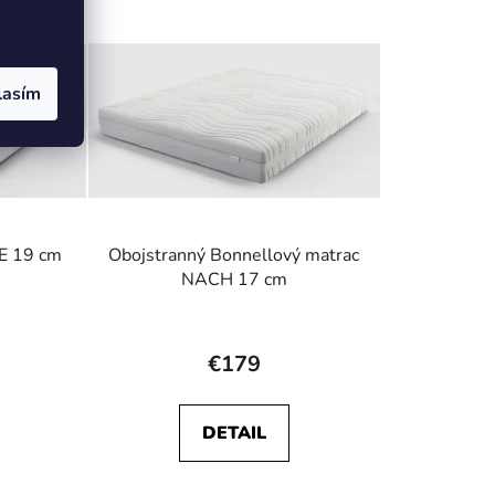
lasím
E 19 cm
Obojstranný Bonnellový matrac
NACH 17 cm
rné
Priemerné
enie
hodnotenie
€179
tu
produktu
je
DETAIL
5,0
z