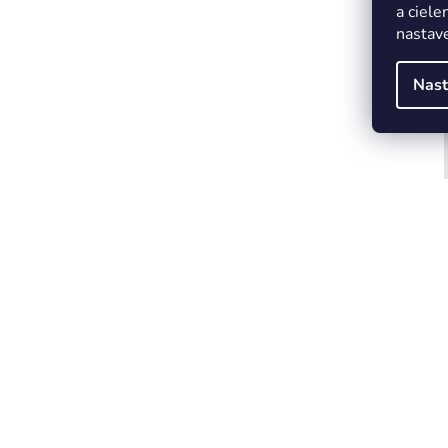
a ciele
nastave
Nast