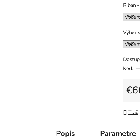
Riban -
Výber s
Dostup
Kód:
€6
Jedno
Tlač
Popis
Parametre