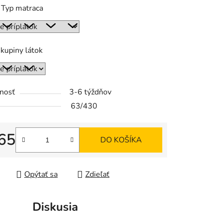
 Typ matraca
kupiny látok
nosť
3-6 týždňov
63/430
65
DO KOŠÍKA
tková cena:
Opýtať sa
Zdieľať
Diskusia