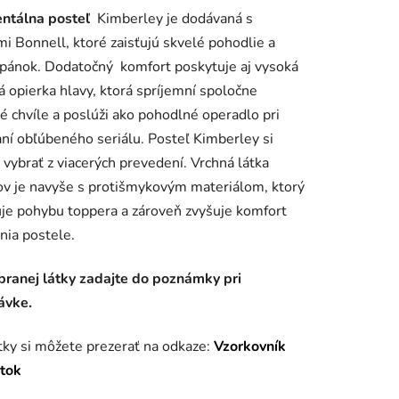
entálna posteľ
Kimberley je dodávaná s
tu
mi Bonnell,
ktoré zaisťujú skvelé pohodlie a
pánok.
Dodatočný
komfort poskytuje aj vysoká
 opierka hlavy, ktorá spríjemní spoločne
é chvíle a poslúži ako pohodlné operadlo pri
ní obľúbeného seriálu.
Posteľ Kimberley si
iek.
vybrať z viacerých prevedení.
Vrchná látka
v je navyše s protišmykovým materiálom, ktorý
je pohybu toppera a zároveň zvyšuje komfort
nia postele.
branej látky zadajte do poznámky pri
ávke.
tky si môžete prezerať na odkaze:
Vzorkovník
átok