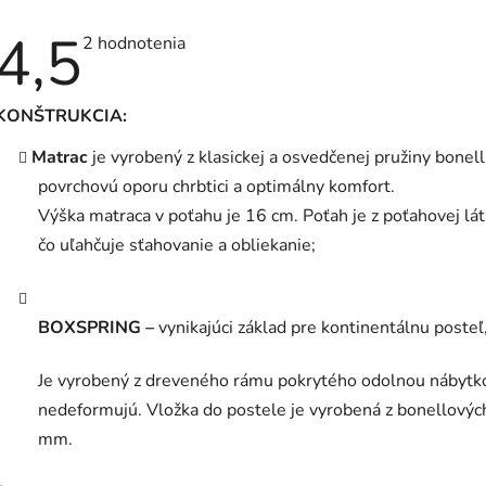
4,5
Priemerné
2 hodnotenia
hodnotenie
produktu
je
4,5
KONŠTRUKCIA:
z
5
Matrac
je vyrobený z klasickej a osvedčenej pružiny bonel
hviezdičiek.
povrchovú oporu chrbtici a optimálny komfort.
Výška matraca v poťahu je 16 cm.
Poťah je z poťahovej lá
čo uľahčuje sťahovanie a obliekanie;
BOXSPRING –
vynikajúci základ pre kontinentálnu poste
Je vyrobený z dreveného rámu pokrytého odolnou nábytk
nedeformujú.
Vložka do postele je vyrobená z bonellovýc
mm.