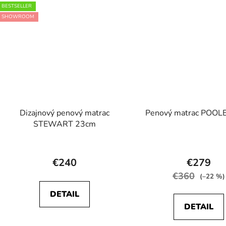
5
5
BESTSELLER
hviezdičiek.
hviezdič
SHOWROOM
Dizajnový penový matrac
Penový matrac POOL
STEWART 23cm
Priemerné
Prieme
hodnotenie
hodnot
€240
€279
produktu
produk
€360
(–22 %)
je
je
DETAIL
5,0
5,0
DETAIL
z
z
5
5