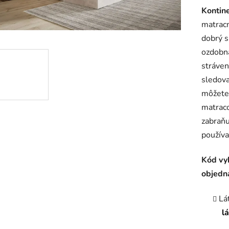
Kontin
produk
matrac
je
dobrý s
4,5
ozdobná
z
stráven
5
sledova
hviezdič
môžete 
matraco
zabraňu
používa
Kód vy
objedn
Lá
l