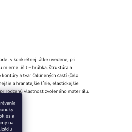
odel v konkrétnej látke uvedenej pri
u mierne líšiť – hrúbka, štruktúra a
é kontúry a tvar čalúnených častí (čelo,
jšie a hranatejšie línie, elastickejšie
o prirodzenú vlastnosť zvoleného materiálu.
právania
ponuky
okies a
lamy na
var
izáciu