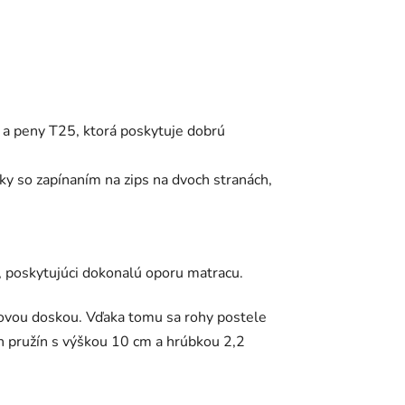
l a peny T25, ktorá poskytuje dobrú
tky so zapínaním na zips na dvoch stranách,
ľ, poskytujúci dokonalú oporu matracu.
ovou doskou.
Vďaka tomu sa rohy postele
h pružín s výškou 10 cm a hrúbkou 2,2