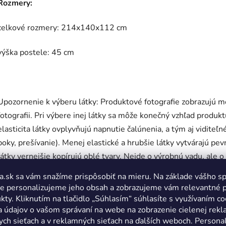
Rozmery:
celkové rozmery: 214x140x112 cm
výška postele: 45 cm
Upozornenie k výberu látky: Produktové fotografie zobrazujú m
fotografii. Pri výbere inej látky sa môže konečný vzhľad produkt
elasticita látky ovplyvňujú napnutie čalúnenia, a tým aj viditeľn
boky, prešívanie). Menej elastické a hrubšie látky vytvárajú pevne
látky vernejšie kopírujú oblé tvary. Nejde o výrobnú vadu, ale 
a.sk sa vám snažíme prispôsobiť na mieru. Na základe vášho s
e personalizujeme jeho obsah a zobrazujeme vám relevantné 
kty. Kliknutím na tlačidlo „Súhlasím“ súhlasíte s využívaním co
a údajov o vašom správaní na webe na zobrazenie cielenej rek
Súvisiaci to
ych sieťach a v reklamných sieťach na ďalších weboch. Personal