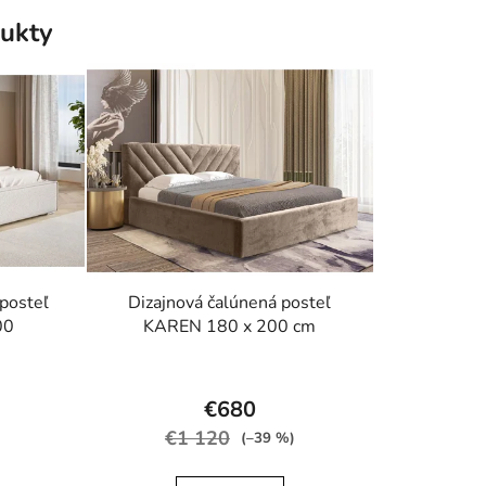
ukty
iek.
hviezdičiek.
posteľ
Dizajnová čalúnená posteľ
00
KAREN 180 x 200 cm
rné
Priemerné
enie
hodnotenie
€680
tu
produktu
€1 120
(–39 %)
je
4,6