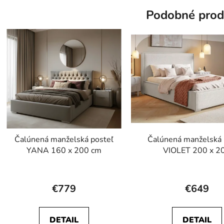
Podobné prod
hviezdičiek.
hviezdič
Čalúnená manželská posteľ
Čalúnená manželská 
YANA 160 x 200 cm
VIOLET 200 x 2
Prieme
hodnot
€779
€649
produk
je
DETAIL
DETAIL
4,0