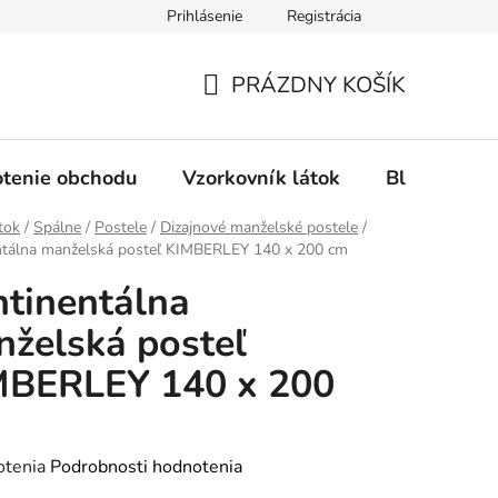
Prihlásenie
Registrácia
Ochrana osobných údajov
Spôsob platby
FAQ - Čas
PRÁZDNY KOŠÍK
NÁKUPNÝ
KOŠÍK
tenie obchodu
Vzorkovník látok
Blog
tok
/
Spálne
/
Postele
/
Dizajnové manželské postele
/
ntálna manželská posteľ KIMBERLEY 140 x 200 cm
tinentálna
želská posteľ
MBERLEY 140 x 200
rné
otenia
Podrobnosti hodnotenia
enie