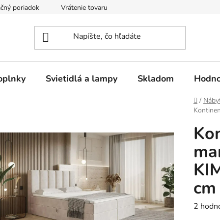
čný poriadok
Vrátenie tovaru
Odstúpenie od kúpnej zmluvy
oplnky
Svietidlá a lampy
Skladom
Hodno
Domov
/
Náby
Kontine
Kon
man
KI
cm
Prieme
2 hodn
hodnot