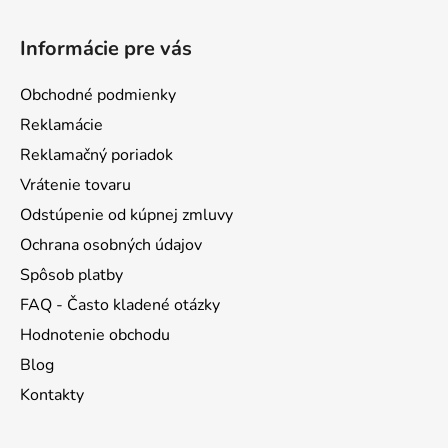
Z
á
Informácie pre vás
p
ä
Obchodné podmienky
t
Reklamácie
i
Reklamačný poriadok
e
Vrátenie tovaru
Odstúpenie od kúpnej zmluvy
Ochrana osobných údajov
Spôsob platby
FAQ - Často kladené otázky
Hodnotenie obchodu
Blog
Kontakty