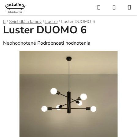
Prejsť
Hľadať
NÁKUP
na
KOŠÍK
obsah
Domov
/
Svietidlá a lampy
/
Lustre
/
Luster DUOMO 6
Luster DUOMO 6
Priemerné
Neohodnotené
Podrobnosti hodnotenia
hodnotenie
produktu
je
0,0
z
5
hviezdičiek.