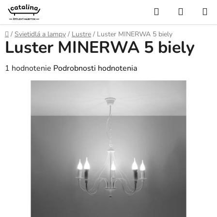
Prejsť
Hľadať
NÁKUP
na
KOŠÍK
obsah
Domov
/
Svietidlá a lampy
/
Lustre
/
Luster MINERWA 5 biely
Luster MINERWA 5 biely
Priemerné
1 hodnotenie
Podrobnosti hodnotenia
hodnotenie
produktu
je
4,0
z
5
hviezdičiek.