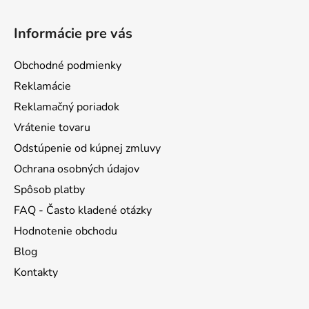
Z
á
Informácie pre vás
p
ä
Obchodné podmienky
t
Reklamácie
i
Reklamačný poriadok
e
Vrátenie tovaru
Odstúpenie od kúpnej zmluvy
Ochrana osobných údajov
Spôsob platby
FAQ - Často kladené otázky
Hodnotenie obchodu
Blog
Kontakty