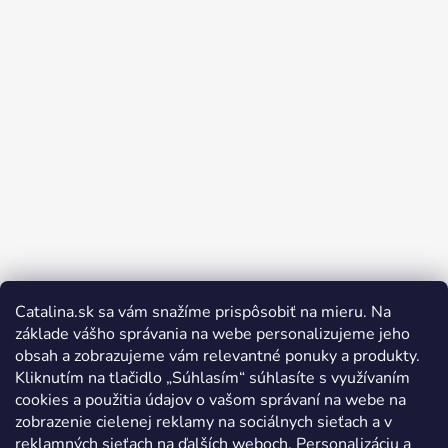
Catalina.sk sa vám snažíme prispôsobiť na mieru. Na
Sledovať na Instagrame
základe vášho správania na webe personalizujeme jeho
obsah a zobrazujeme vám relevantné ponuky a produkty.
Kliknutím na tlačidlo „Súhlasím“ súhlasíte s využívaním
cookies a použitia údajov o vašom správaní na webe na
zobrazenie cielenej reklamy na sociálnych sieťach a v
reklamných sieťach na ďalších weboch. Personalizáciu a