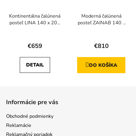
Kontinentálna čalúnená
Moderná čalúnená
posteľ LINA 140 x 200
posteľ ZAINAB 140 x
cm
200
Priemerné
hodnotenie
€659
€810
produktu
je
DETAIL
DO KOŠÍKA
5,0
z
5
Z
hviezdičiek.
á
Informácie pre vás
p
ä
Obchodné podmienky
t
Reklamácie
i
Reklamačný poriadok