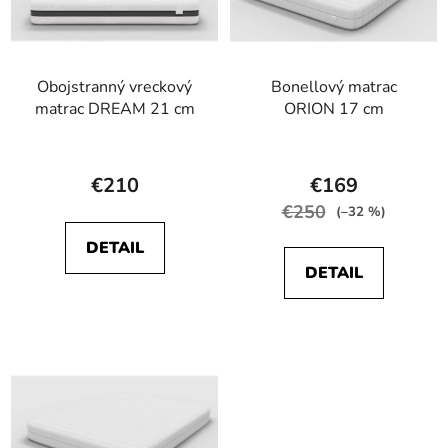
Obojstranný vreckový
Bonellový matrac
matrac DREAM 21 cm
ORION 17 cm
Priemerné
Priemerné
hodnotenie
hodnotenie
€210
€169
produktu
produktu
€250
(–32 %)
je
je
DETAIL
4,5
5,0
DETAIL
z
z
5
5
hviezdičiek.
hviezdičiek.