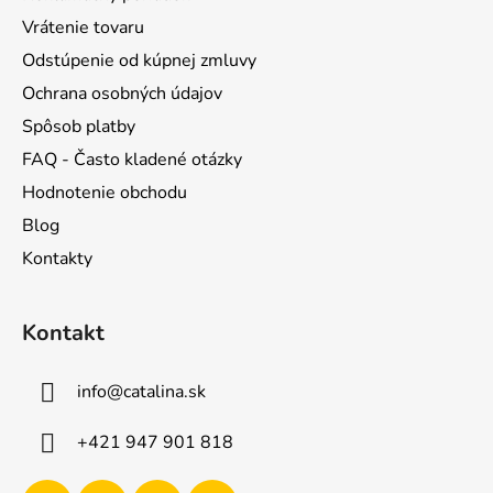
e
Vrátenie tovaru
Odstúpenie od kúpnej zmluvy
Ochrana osobných údajov
Spôsob platby
FAQ - Často kladené otázky
Hodnotenie obchodu
Blog
Kontakty
Kontakt
info
@
catalina.sk
+421 947 901 818