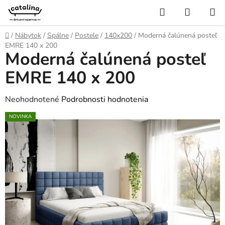
Prejsť
Hľadať
NÁKUP
na
KOŠÍK
obsah
Domov
/
Nábytok
/
Spálne
/
Postele
/
140x200
/
Moderná čalúnená posteľ
EMRE 140 x 200
Moderná čalúnená posteľ
EMRE 140 x 200
Priemerné
Neohodnotené
Podrobnosti hodnotenia
hodnotenie
NOVINKA
produktu
je
0,0
z
5
hviezdičiek.