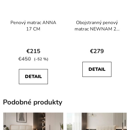
Penový matrac ANNA
Obojstranný penový
17 CM
matrac NEWNAM 20
cm
Priemerné
Priemerné
hodnotenie
hodnotenie
€215
€279
produktu
produktu
€450
(–52 %)
je
je
DETAIL
5,0
4,8
DETAIL
z
z
5
5
hviezdičiek.
hviezdičiek.
Podobné produkty