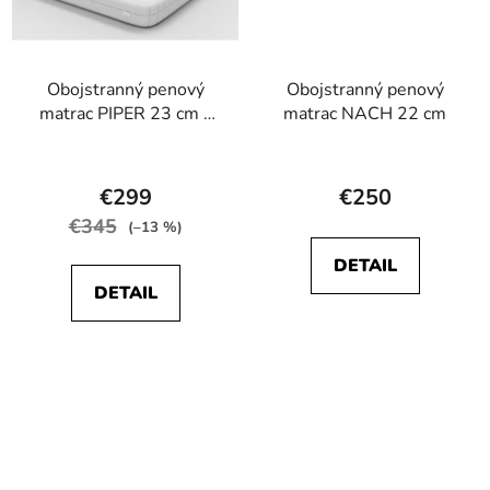
Obojstranný penový
Obojstranný penový
matrac PIPER 23 cm -
matrac NACH 22 cm
tvrdý matrac HR50
Priemerné
Priemerné
hodnotenie
hodnotenie
€299
€250
produktu
produktu
€345
(–13 %)
je
je
DETAIL
5,0
4,7
DETAIL
z
z
5
5
hviezdičiek.
hviezdičiek.