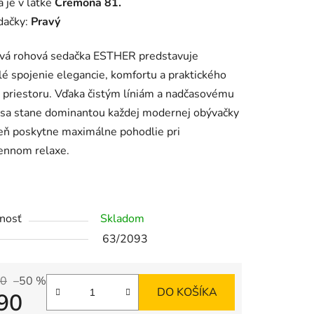
 je v látke
Cremona 81.
tu
dačky:
Pravý
ová rohová sedačka ESTHER predstavuje
é spojenie elegancie, komfortu a praktického
a priestoru. Vďaka čistým líniám a nadčasovému
iek.
 sa stane dominantou každej modernej obývačky
eň poskytne maximálne pohodlie pri
ennom relaxe.
nosť
Skladom
63/2093
90
–50 %
DO KOŠÍKA
90