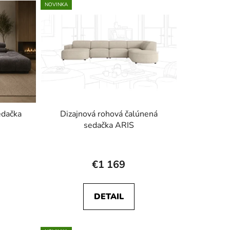
NOVINKA
edačka
Dizajnová rohová čalúnená
sedačka ARIS
€1 169
DETAIL