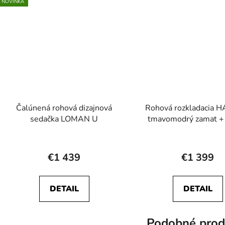
NOVINKA
Čalúnená rohová dizajnová
Rohová rozkladacia
sedačka LOMAN U
tmavomodrý zamat + 
nohy
€1 439
€1 399
DETAIL
DETAIL
Podobné prod