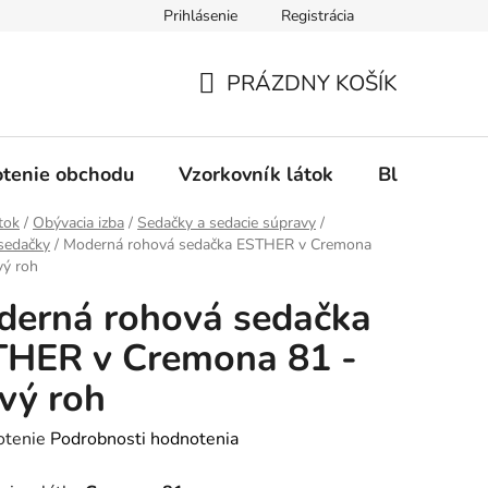
Prihlásenie
Registrácia
Ochrana osobných údajov
Spôsob platby
FAQ - Čas
PRÁZDNY KOŠÍK
NÁKUPNÝ
KOŠÍK
tenie obchodu
Vzorkovník látok
Blog
tok
/
Obývacia izba
/
Sedačky a sedacie súpravy
/
sedačky
/
Moderná rohová sedačka ESTHER v Cremona
vý roh
erná rohová sedačka
THER v Cremona 81 -
vý roh
rné
otenie
Podrobnosti hodnotenia
enie