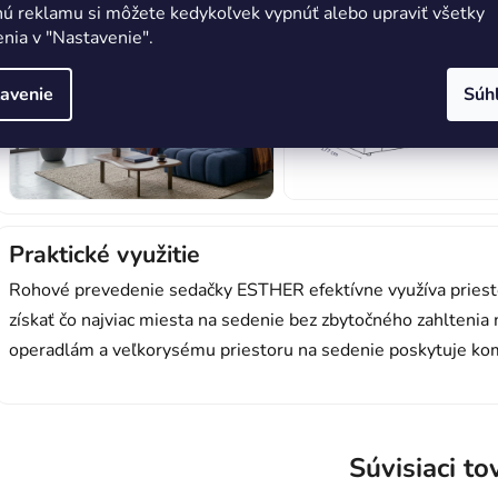
nú reklamu si môžete kedykoľvek vypnúť alebo upraviť všetky
nia v "Nastavenie".
avenie
Súh
Praktické využitie
Rohové prevedenie sedačky ESTHER efektívne využíva priestor
získať čo najviac miesta na sedenie bez zbytočného zahlteni
operadlám a veľkorysému priestoru na sedenie poskytuje komf
Súvisiaci to