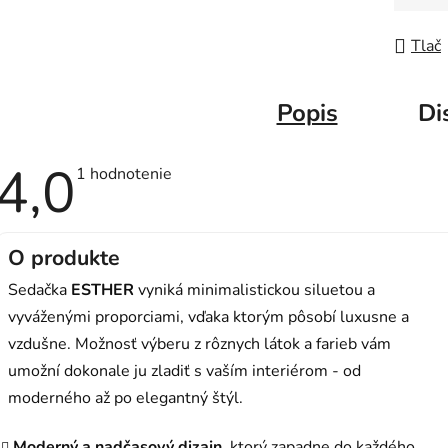
Jedno
Tlač
Popis
Di
4,0
Priemerné
1 hodnotenie
hodnotenie
produktu
je
4,0
z
O produkte
5
hviezdičiek.
Sedačka
ESTHER
vyniká minimalistickou siluetou a
vyváženými proporciami, vďaka ktorým pôsobí luxusne a
vzdušne. Možnosť výberu z rôznych látok a farieb vám
umožní dokonale ju zladiť s vaším interiérom - od
moderného až po elegantný štýl.
Moderný a nadčasový dizajn
, ktorý zapadne do každého