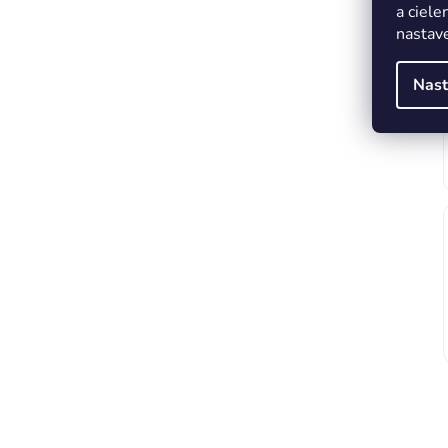
a ciele
nastave
Nast