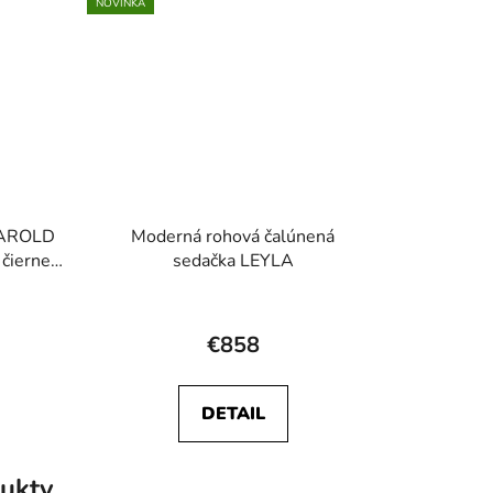
NOVINKA
 HAROLD
Moderná rohová čalúnená
čierne
sedačka LEYLA
€858
DETAIL
ukty