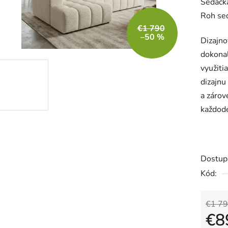
Sedačka
produk
Roh se
je
€1 790
4,0
–50 %
Dizajn
z
dokonal
5
využiti
hviezdič
dizajnu
a zárov
každod
Dostup
Kód:
€1 7
€8