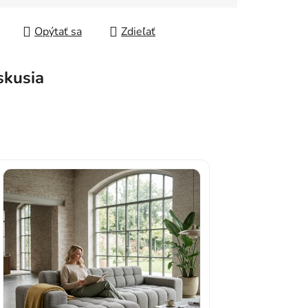
tková cena:
Opýtať sa
Zdieľať
skusia