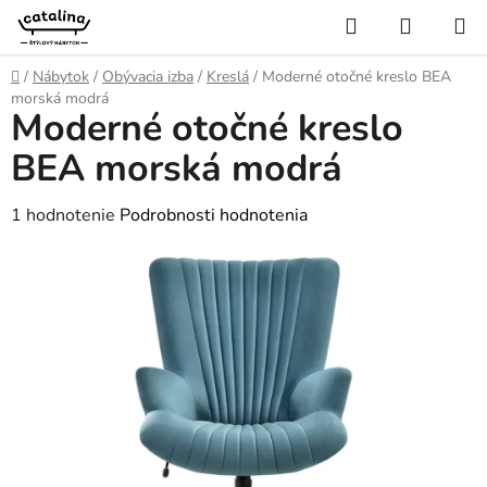
Prejsť
Hľadať
NÁKUP
na
KOŠÍK
obsah
Domov
/
Nábytok
/
Obývacia izba
/
Kreslá
/
Moderné otočné kreslo BEA
morská modrá
Moderné otočné kreslo
BEA morská modrá
Priemerné
1 hodnotenie
Podrobnosti hodnotenia
hodnotenie
produktu
je
5,0
z
5
hviezdičiek.