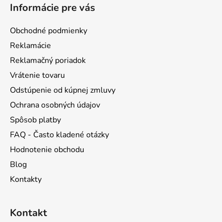
á
Informácie pre vás
p
ä
Obchodné podmienky
t
Reklamácie
i
Reklamačný poriadok
e
Vrátenie tovaru
Odstúpenie od kúpnej zmluvy
Ochrana osobných údajov
Spôsob platby
FAQ - Často kladené otázky
Hodnotenie obchodu
Blog
Kontakty
Kontakt