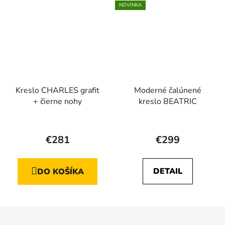
NOVINKA
Kreslo CHARLES grafit
Moderné čalúnené
+ čierne nohy
kreslo BEATRIC
€281
€299
DETAIL
DO KOŠÍKA
Z