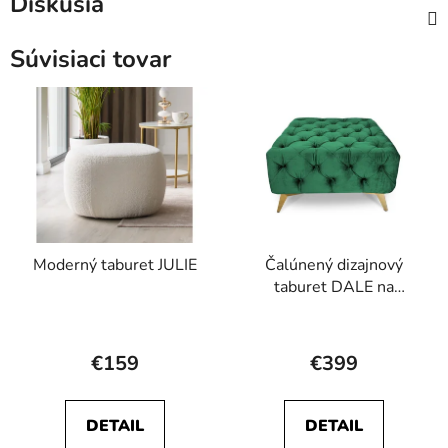
Diskusia
Súvisiaci tovar
Moderný taburet JULIE
Čalúnený dizajnový
taburet DALE na
nožičkách v rôznych
Priemerné
Priemerné
farbách
hodnotenie
hodnotenie
€159
€399
produktu
produktu
je
je
DETAIL
DETAIL
5,0
5,0