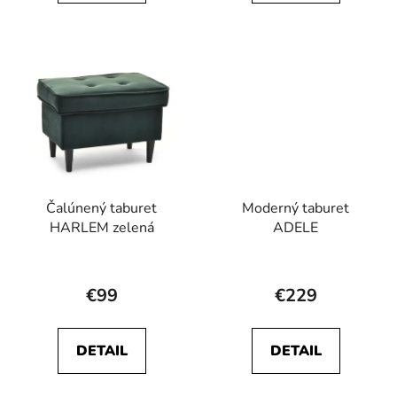
z
z
5
5
hviezdičiek.
hviezdičiek.
Čalúnený taburet
Moderný taburet
HARLEM zelená
ADELE
€99
€229
DETAIL
DETAIL