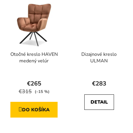
Otočné kreslo HAVEN
Dizajnové kreslo
medený velúr
ULMAN
Priemerné
hodnotenie
€265
€283
produktu
€315
(–15 %)
je
DETAIL
4,3
DO KOŠÍKA
z
5
hviezdičiek.