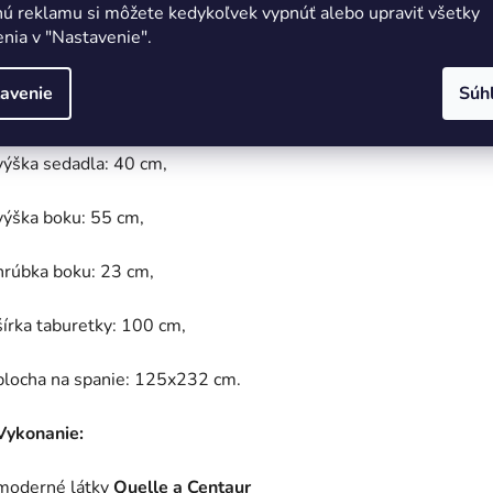
celková šírka: 278 cm,
nú reklamu si môžete kedykoľvek vypnúť alebo upraviť všetky
nia v "Nastavenie".
celková hĺbka: 145 cm,
avenie
Súh
celková výška: 79 cm,
výška sedadla: 40 cm,
výška boku: 55 cm,
hrúbka boku: 23 cm,
šírka taburetky: 100 cm,
plocha na spanie: 125x232 cm.
Vykonanie:
moderné látky
Quelle a Centaur