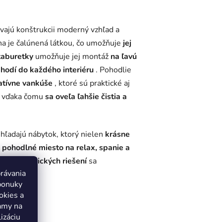
ávajú konštrukcii moderný vzhľad a
na je čalúnená látkou, čo umožňuje
jej
taburetky
umožňuje jej montáž
na ľavú
hodí do každého interiéru
. Pohodlie
atívne vankúše
, ktoré sú praktické aj
, vďaka čomu
sa oveľa ľahšie čistia a
 hľadajú nábytok, ktorý nielen
krásne
pohodlné miesto na relax, spanie a
 a ergonomických riešení
sa
právania
ponuky
okies a
lamy na
izáciu