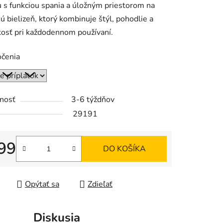
 s funkciou spania a úložným priestorom na
ú bielizeň, ktorý kombinuje štýl, pohodlie a
kosť pri každodennom používaní.
očenia
iek.
nosť
3-6 týždňov
29191
99
DO KOŠÍKA
tková cena:
Opýtať sa
Zdieľať
Diskusia