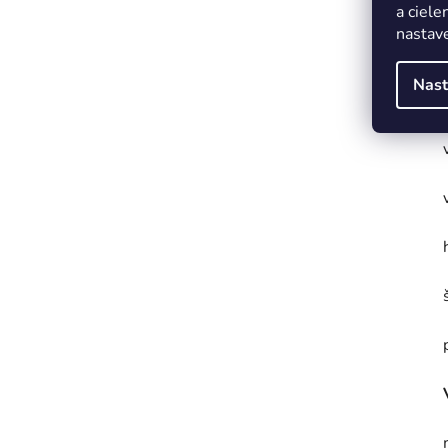
a ciele
nastave
Nast