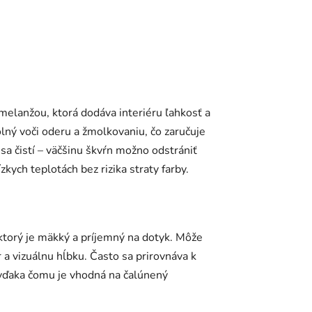
elanžou, ktorá dodáva interiéru ľahkosť a
lný voči oderu a žmolkovaniu, čo zaručuje
 sa čistí – väčšinu škvŕn možno odstrániť
kych teplotách bez rizika straty farby.
 ktorý je mäkký a príjemný na dotyk. Môže
 a vizuálnu hĺbku. Často sa prirovnáva k
 vďaka čomu je vhodná na čalúnený