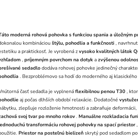
Táto moderná rohová pohovka s funkciou spania a úložným pr
dokonalou kombináciou
štýlu, pohodlia a funkčnosti
, navrhnut
estetiku a praktickosť. Je vyrobená z
vysoko kvalitných látok Q
vzhľadom
,
príjemným povrchom na dotyk
a
zvýšenou odolnos
prešívané sedadlo
dodáva rohovej pohovke jedinečný charakter
pohodlia
. Bezproblémovo sa hodí do moderného aj klasického 
Vnútorná časť sedadla je vyplnená
flexibilnou penou T30
, kto
pohodlie
aj počas dlhších období relaxácie. Dodatočné
vystuže
nábytku, zlepšuje rozloženie hmotnosti a zabraňuje deformácii
zachová svoj tvar po mnoho rokov
.
Manuálne rozkladacia fun
jednoduchú transformáciu rohovej pohovky na spací priestor
použitie.
Priestor na posteľnú bielizeň
skrytý pod sedadlom p