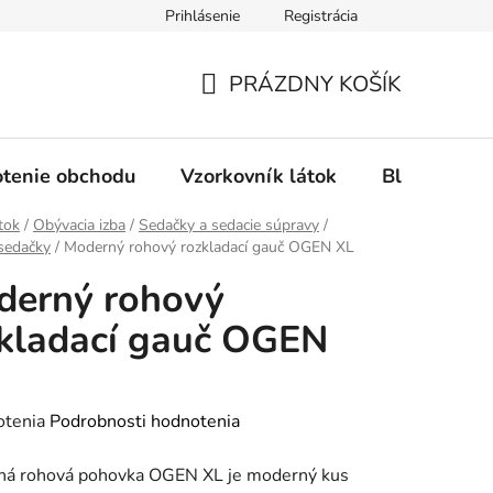
Prihlásenie
Registrácia
Ochrana osobných údajov
Spôsob platby
FAQ - Čas
PRÁZDNY KOŠÍK
NÁKUPNÝ
KOŠÍK
tenie obchodu
Vzorkovník látok
Blog
tok
/
Obývacia izba
/
Sedačky a sedacie súpravy
/
sedačky
/
Moderný rohový rozkladací gauč OGEN XL
derný rohový
kladací gauč OGEN
rné
otenia
Podrobnosti hodnotenia
enie
ná rohová pohovka OGEN XL je moderný kus
tu