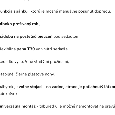
funkcia spánku
, ktorú je možné manuálne posunúť dopredu,
hlboko prešívaný roh
,
nádoba na posteľnú bielizeň
pod sedadlom,
flexibilná
pena T30
vo vnútri sedadla,
sedadlo vystužené vlnitými pružinami,
stabilné, čierne plastové nohy,
nábytok je
voľne stojaci - na zadnej strane je potiahnutý látko
kdekoľvek,
univerzálna montáž
- taburetku je možné namontovať na pravú 