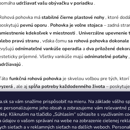
pomáha
udržiavať vašu obývačku v poriadku
.
Rohová pohovka má
stabilné čierne plastové nohy
, ktoré dod
poskytujú
pevnú oporu
.
Pohovka je voľne stojaca
– zadná stra
umiestnenie kdekoľvek v miestnosti
.
Univerzálne upevnenie 
alebo pravú stranu
, vďaka čomu
sa rohová pohovka dokonale 
zvyšujú
odnímateľné vankúše operadla
a
dva priložené dekor
esteticky príjemné. Všetky vankúše majú
odnímateľné poťahy
udržiavajú
.
Táto
funkčná rohová pohovka
je skvelou voľbou pre tých, ktorí
vyzerá
, ale aj
spĺňa potreby každodenného života
– poskytuje
ukladanie vecí
. Vďaka
kombinácii kvality, moderného dizajnu
a.sk sa vám snažíme prispôsobiť na mieru. Na základe vášho s
stane
ústredným bodom každej obývačky
.
e personalizujeme jeho obsah a zobrazujeme vám relevantné 
kty. Kliknutím na tlačidlo „Súhlasím“ súhlasíte s využívaním co
Rozmery:
a údajov o vašom správaní na webe na zobrazenie cielenej rek
ych sieťach a v reklamných sieťach na ďalších weboch. Personal