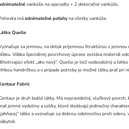
odnímateľné
vankúše na operadlo + 2 dekoračné vankúše,
Pohovka má
odnímateľné poťahy
na všetky vankúše.
Látka Quelle
Vyznačuje sa jemnou, na dotyk príjemnou štruktúrou s jemnou m
hĺbku. Vďaka špeciálnej povrchovej úprave zostáva materiál odo
dlhotrvajúci efekt „ako nový“. Quelle je tiež vodeodolný a ľahko
vlhkou handričkou a v prípade potreby je možné látku prať pri níz
Kentaur Fabric
Centaur je druh buklé látky. Má nepravidelný, slučkový povrch,
mať jemné vydutiny a uzlíky, ktoré dodávajú jedinečný charakter
„jahňacej“ látke a vyznačuje sa dobrou odolnosťou proti oderu,
nábytok.