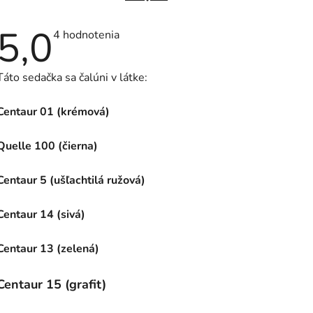
5,0
Priemerné
4 hodnotenia
hodnotenie
produktu
je
Táto sedačka sa čalúni v látke:
5,0
z
5
Centaur 01 (krémová)
hviezdičiek.
Quelle 100 (čierna)
Centaur 5 (ušľachtilá ružová)
Centaur 14 (sivá)
Centaur 13 (zelená)
Centaur 15 (grafit)