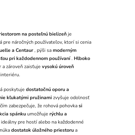
iestorom na posteľnú bielizeň
je
á pre náročných používateľov, ktorí si cenia
uelle a Centaur
, pýši sa
moderným
ťou pri každodennom používaní
.
Hlboko
 a zároveň zaisťuje
vysokú úroveň
interiéru.
rá poskytuje
dostatočnú oporu a
nie kľukatými pružinami
zvyšuje odolnosť
, čím zabezpečuje, že rohová pohovka
si
kcia spánku
umožňuje
rýchlu a
, ideálny pre hostí alebo na každodenné
onúka
dostatok úložného priestoru
a