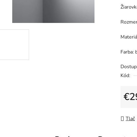
0,0
Žiarovk
z
5
Rozmer
hviezdič
Materiá
Farba: 
Dostup
Kód:
€2
Jedno
Tlač