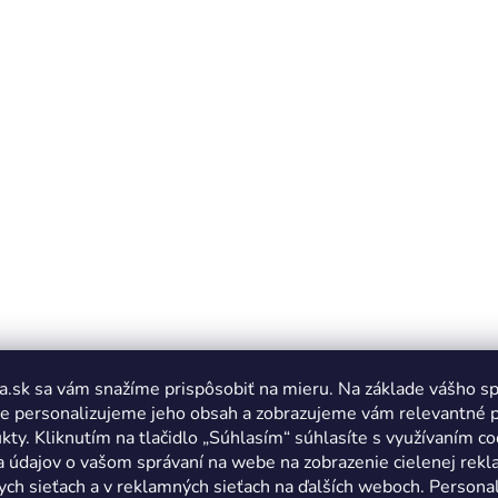
a.sk sa vám snažíme prispôsobiť na mieru. Na základe vášho s
e personalizujeme jeho obsah a zobrazujeme vám relevantné 
kty. Kliknutím na tlačidlo „Súhlasím“ súhlasíte s využívaním co
a údajov o vašom správaní na webe na zobrazenie cielenej rek
ych sieťach a v reklamných sieťach na ďalších weboch. Personal