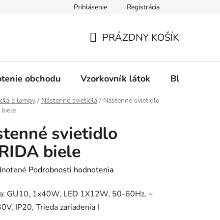
Prihlásenie
Registrácia
Ochrana osobných údajov
Spôsob platby
FAQ - Čas
PRÁZDNY KOŠÍK
NÁKUPNÝ
KOŠÍK
tenie obchodu
Vzorkovník látok
Blog
idlá a lampy
/
Nástenné svietidlá
/
Nástenné svietidlo
biele
tenné svietidlo
RIDA biele
rné
notené
Podrobnosti hodnotenia
enie
ka: GU10, 1x40W, LED 1X12W, 50-60Hz, ~
tu
V, IP20, Trieda zariadenia I