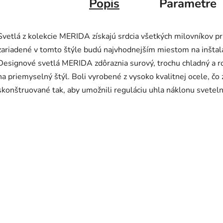
Popis
Parametre
Svetlá z kolekcie MERIDA získajú srdcia všetkých milovníkov pr
zariadené v tomto štýle budú najvhodnejším miestom na inštalác
Designové svetlá MERIDA zdôraznia surový, trochu chladný a ro
na priemyselný štýl. Boli vyrobené z vysoko kvalitnej ocele, čo z
skonštruované tak, aby umožnili reguláciu uhla náklonu svetel