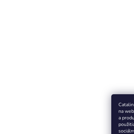
Catalin
na web
a produ
použiti
sociáln