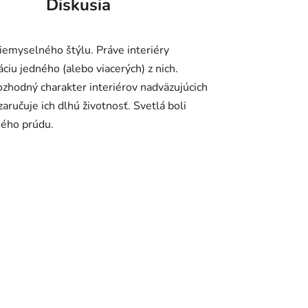
Diskusia
iemyselného štýlu. Práve interiéry
iu jedného (alebo viacerých) z nich.
zhodný charakter interiérov nadväzujúcich
aručuje ich dlhú životnosť. Svetlá boli
ného prúdu.