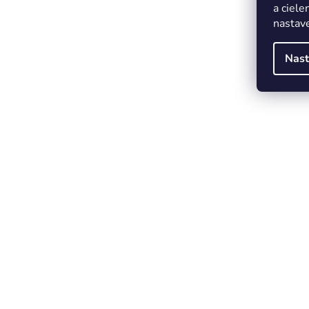
a ciele
nastave
Nast