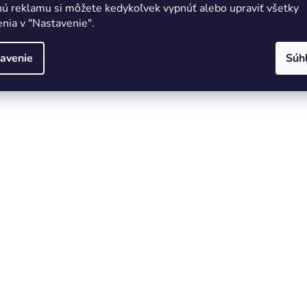
nú reklamu si môžete kedykoľvek vypnúť alebo upraviť všetky
nia v "Nastavenie".
avenie
Súh