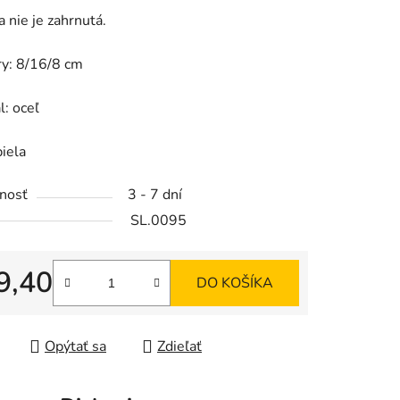
a nie je zahrnutá.
y: 8/16/8 cm
iek.
l: oceľ
biela
nosť
3 - 7 dní
SL.0095
9,40
DO KOŠÍKA
tková cena:
Opýtať sa
Zdieľať