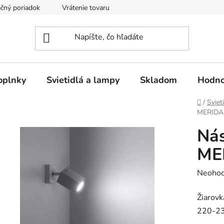
čný poriadok
Vrátenie tovaru
Odstúpenie od kúpnej zmluvy
oplnky
Svietidlá a lampy
Skladom
Hodno
Domov
/
Sviet
MERIDA 
Nás
ME
Prieme
Neohod
hodnot
Žiarov
produk
220-230
je