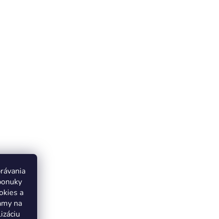
právania
ponuky
okies a
lamy na
izáciu