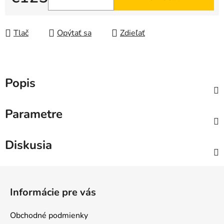
Jednotková cena:
Tlač
Opýtať sa
Zdieľať
Popis
Parametre
Diskusia
Z
á
Informácie pre vás
p
ä
Obchodné podmienky