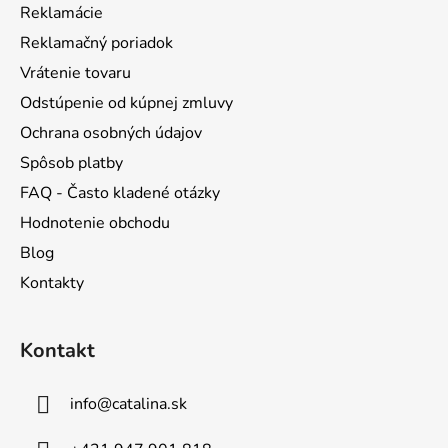
t
Reklamácie
i
Reklamačný poriadok
e
Vrátenie tovaru
Odstúpenie od kúpnej zmluvy
Ochrana osobných údajov
Spôsob platby
FAQ - Často kladené otázky
Hodnotenie obchodu
Blog
Kontakty
Kontakt
info
@
catalina.sk