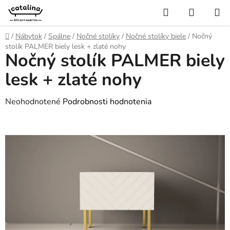
Prejsť
Hľadať
NÁKUP
na
KOŠÍK
obsah
Domov
/
Nábytok
/
Spálne
/
Nočné stolíky
/
Nočné stolíky biele
/
Nočný
stolík PALMER biely lesk + zlaté nohy
Nočný stolík PALMER biely
lesk + zlaté nohy
Priemerné
Neohodnotené
Podrobnosti hodnotenia
hodnotenie
produktu
je
0,0
z
5
hviezdičiek.