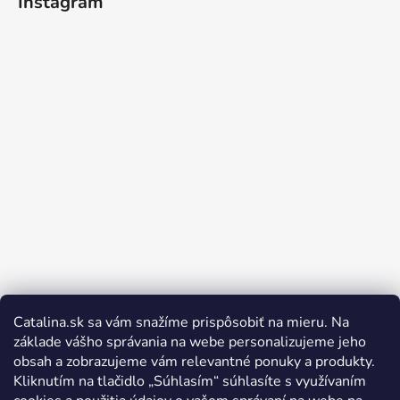
Instagram
Catalina.sk sa vám snažíme prispôsobiť na mieru. Na
Sledovať na Instagrame
základe vášho správania na webe personalizujeme jeho
obsah a zobrazujeme vám relevantné ponuky a produkty.
Kliknutím na tlačidlo „Súhlasím“ súhlasíte s využívaním