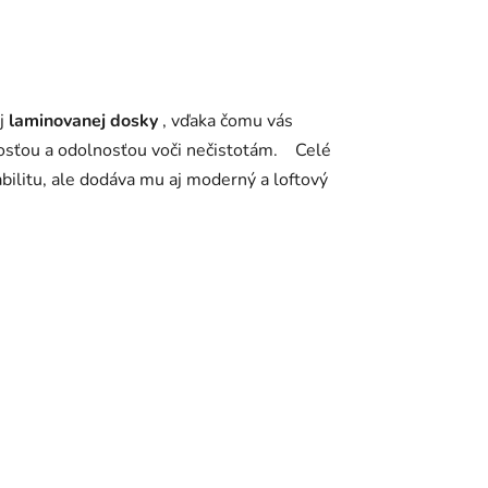
ej
laminovanej dosky
, vďaka čomu vás
osťou a odolnosťou voči nečistotám.
Celé
abilitu, ale dodáva mu aj moderný a loftový