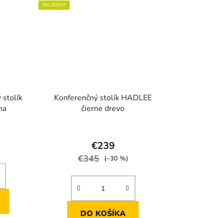
SKLADOM
stolík
Konferenčný stolík HADLEE
ha
čierne drevo
rné
enie
€239
tu
€345
(–30 %)
DO KOŠÍKA