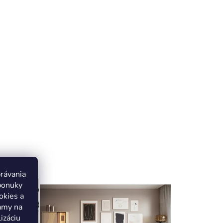
ukty
právania
ponuky
okies a
lamy na
izáciu