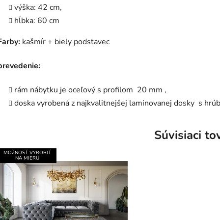
výška: 42 cm,
hĺbka: 60 cm
Farby:
kašmír + biely podstavec
prevedenie:
rám nábytku je oceľový s profilom
20 mm ,
doska vyrobená z najkvalitnejšej laminovanej dosky s hr
Súvisiaci to
MOŽNOSŤ VYROBIŤ
NA MIERU