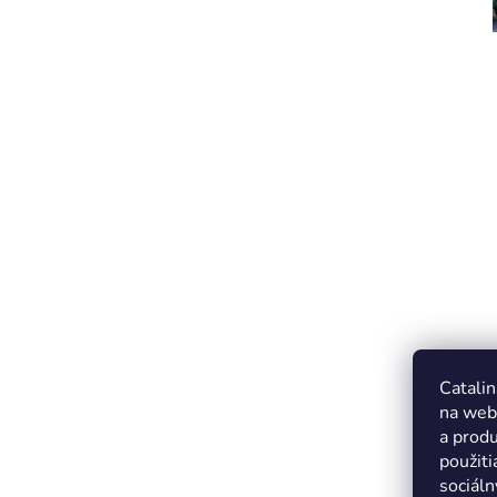
Catalin
na web
a produ
použiti
sociáln