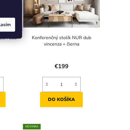
lasím
LLER dub
Konferenčný stolík NUR dub
vincenza + čierna
Priemerné
hodnotenie
€199
produktu
je
5,0
z
DO KOŠÍKA
5
hviezdičiek.
NOVINKA