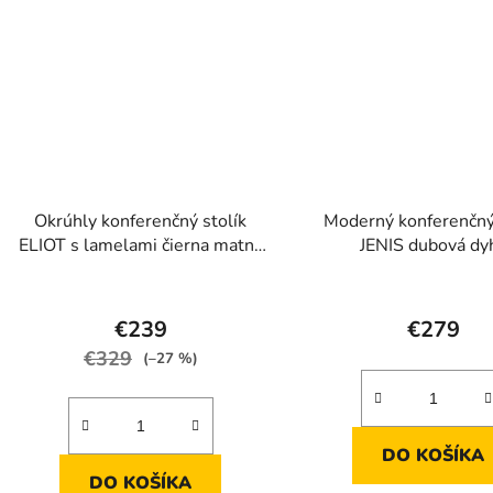
Okrúhly konferenčný stolík
Moderný konferenčný 
ELIOT s lamelami čierna matná
JENIS dubová dy
+ dub Artisan
Priemerné
Prieme
hodnotenie
hodnot
€239
€279
produktu
produk
€329
(–27 %)
je
je
3,9
5,0
z
z
DO KOŠÍKA
5
5
DO KOŠÍKA