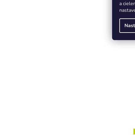
a ciele
nastave
Nast