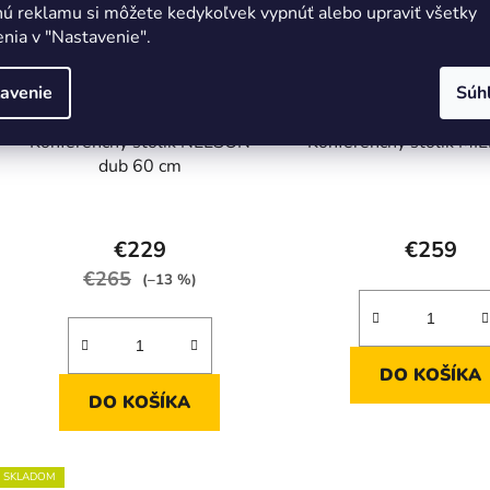
nú reklamu si môžete kedykoľvek vypnúť alebo upraviť všetky
nia v "Nastavenie".
avenie
Súh
Konferenčný stolík NELSON
Konferenčný stolík MI
dub 60 cm
€229
€259
€265
(–13 %)
DO KOŠÍKA
DO KOŠÍKA
SKLADOM