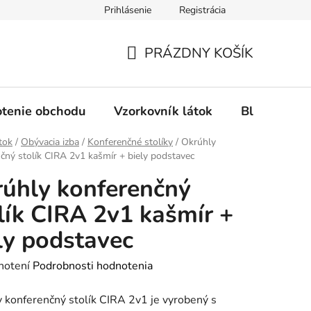
Prihlásenie
Registrácia
Ochrana osobných údajov
Spôsob platby
FAQ - Čas
PRÁZDNY KOŠÍK
NÁKUPNÝ
KOŠÍK
tenie obchodu
Vzorkovník látok
Blog
tok
/
Obývacia izba
/
Konferenčné stolíky
/
Okrúhly
čný stolík CIRA 2v1 kašmír + biely podstavec
úhly konferenčný
lík CIRA 2v1 kašmír +
ly podstavec
rné
notení
Podrobnosti hodnotenia
enie
 konferenčný stolík CIRA 2v1 je vyrobený s
tu