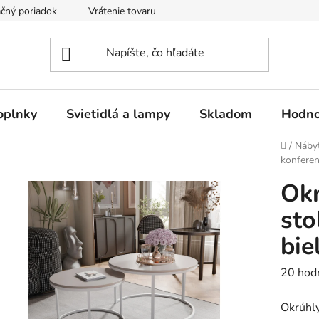
čný poriadok
Vrátenie tovaru
Odstúpenie od kúpnej zmluvy
oplnky
Svietidlá a lampy
Skladom
Hodno
Domov
/
Náby
konferen
Okr
sto
bie
Prieme
20 hod
hodnot
Okrúhly
produk