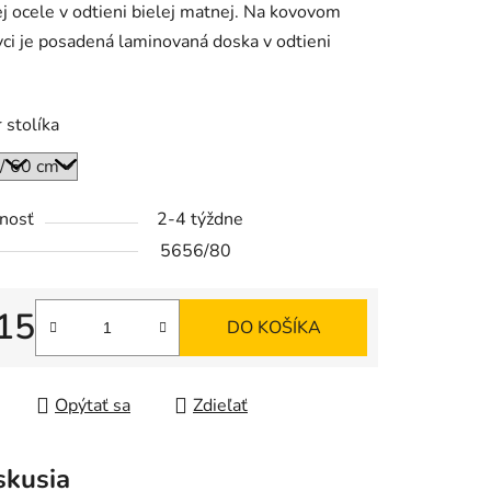
ej ocele v odtieni bielej matnej. Na kovovom
ci je posadená laminovaná doska v odtieni
.
stolíka
iek.
nosť
2-4 týždne
5656/80
15
DO KOŠÍKA
tková cena:
Opýtať sa
Zdieľať
skusia