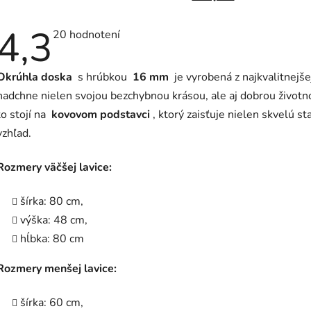
4,3
Priemerné
20 hodnotení
hodnotenie
produktu
je
Okrúhla
doska
s hrúbkou
16 mm
je vyrobená z najkvalitnejš
4,3
z
nadchne nielen svojou bezchybnou krásou, ale aj dobrou životn
5
hviezdičiek.
to stojí na
kovovom
podstavci
, ktorý zaisťuje nielen skvelú st
vzhľad.
Rozmery väčšej lavice:
šírka: 80 cm,
výška: 48 cm,
hĺbka: 80 cm
Rozmery menšej lavice:
šírka: 60 cm,