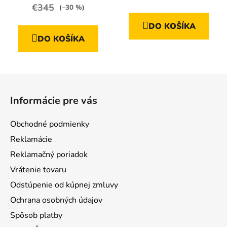
produktu
€345
(–30 %)
je
DO KOŠÍKA
5,0
DO KOŠÍKA
z
5
hviezdičiek.
Z
á
Informácie pre vás
p
ä
Obchodné podmienky
t
Reklamácie
i
Reklamačný poriadok
e
Vrátenie tovaru
Odstúpenie od kúpnej zmluvy
Ochrana osobných údajov
Spôsob platby