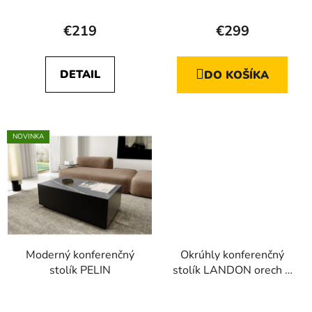
Priemerné
brúsená oceľ
hodnotenie
€219
€299
produktu
je
DETAIL
DO KOŠÍKA
5,0
z
5
hviezdičiek.
NOVINKA
Moderný konferenčný
Okrúhly konferenčný
stolík PELIN
stolík LANDON orech +
čierna podnož
Priemerné
Priemerné