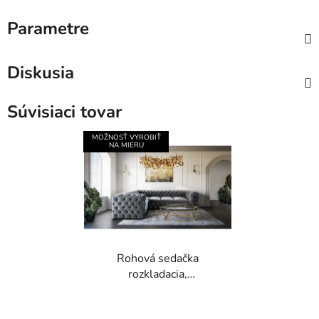
Parametre
Diskusia
Súvisiaci tovar
MOŽNOSŤ VYROBIŤ
NA MIERU
Rohová sedačka
rozkladacia,
CHESTERFIELD Madrid
Priemerné