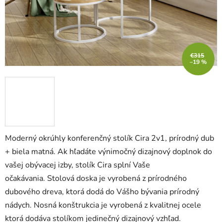
€315
–19 %
Moderný okrúhly konferenčný stolík Cira 2v1, prírodný dub
+ biela matná. Ak hľadáte výnimočný dizajnový doplnok do
vašej obývacej izby, stolík Cira splní Vaše
očakávania.
Stolová doska je vyrobená z prírodného
dubového dreva, ktorá dodá do Vášho bývania prírodný
nádych. Nosná konštrukcia je vyrobená z kvalitnej ocele
ktorá dodáva stolíkom jedinečný dizajnový vzhľad.