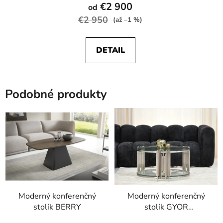
hodnotenie
€2 900
od
produktu
€2 950
(až –1 %)
je
4,6
DETAIL
z
5
hviezdičiek.
Podobné produkty
Moderný konferenčný
Moderný konferenčný
stolík BERRY
stolík GYOR
transparentný +