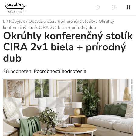
Prejsť
Hľadať
NÁKUP
na
KOŠÍK
obsah
Domov
/
Nábytok
/
Obývacia izba
/
Konferenčné stolíky
/
Okrúhly
konferenčný stolík CIRA 2v1 biela + prírodný dub
Okrúhly konferenčný stolík
CIRA 2v1 biela + prírodný
dub
Priemerné
28 hodnotení
Podrobnosti hodnotenia
hodnotenie
produktu
je
4,5
z
5
hviezdičiek.