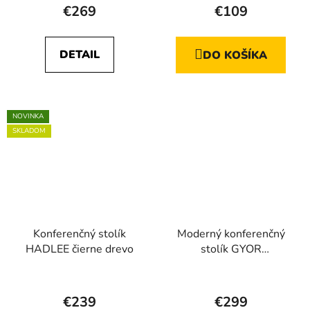
hodnotenie
hodnotenie
€269
€109
produktu
produktu
je
je
DETAIL
DO KOŠÍKA
5,0
5,0
z
z
5
5
hviezdičiek.
hviezdičiek.
NOVINKA
SKLADOM
Konferenčný stolík
Moderný konferenčný
HADLEE čierne drevo
stolík GYOR
transparentný +
Priemerné
chrómová podnož
hodnotenie
€239
€299