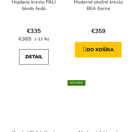
Hojdacie kreslo PALI
Moderné otočné kreslo
bledo šedá
BEA čierna
€335
€359
€385
(–12 %)
DO KOŠÍKA
DETAIL
NOVINKA