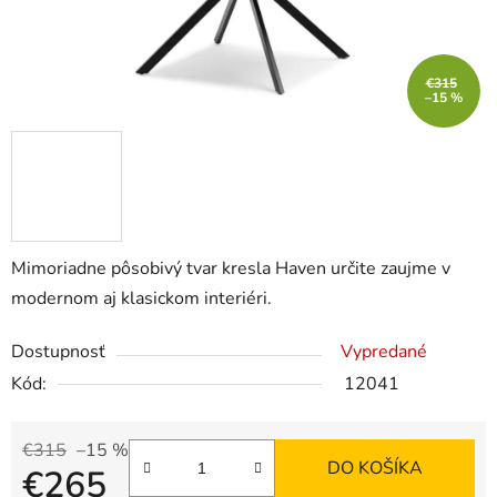
€315
–15 %
Mimoriadne pôsobivý tvar kresla Haven určite zaujme v
modernom aj klasickom interiéri.
Dostupnosť
Vypredané
Kód:
12041
€315
–15 %
DO KOŠÍKA
€265