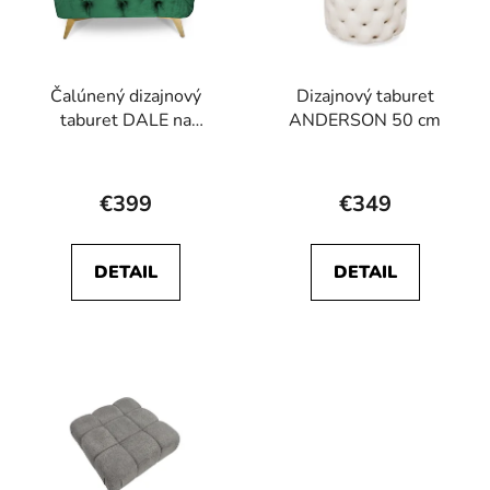
Čalúnený dizajnový
Dizajnový taburet
taburet DALE na
ANDERSON 50 cm
nožičkách v rôznych
Priemerné
farbách
hodnotenie
€399
€349
produktu
je
DETAIL
DETAIL
5,0
z
5
hviezdičiek.