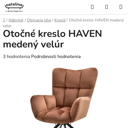
Prejsť
Hľadať
NÁKUP
na
KOŠÍK
obsah
Domov
/
Nábytok
/
Obývacia izba
/
Kreslá
/
Otočné kreslo HAVEN medený
velúr
Otočné kreslo HAVEN
medený velúr
Priemerné
3 hodnotenia
Podrobnosti hodnotenia
hodnotenie
produktu
je
4,3
z
5
hviezdičiek.