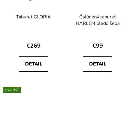
Taburet GLORIA
Čalúnený taburet
HARLEM bledo šedá
Priemerné
hodnotenie
€269
€99
produktu
je
DETAIL
DETAIL
5,0
z
5
hviezdičiek.
NOVINKA