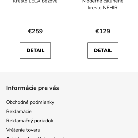
Kreslo LELA béžové
Moderné čalúnené
kreslo NEHIR
Priemerné
hodnotenie
€259
€129
produktu
je
DETAIL
DETAIL
5,0
z
5
Z
hviezdičiek.
á
Informácie pre vás
p
ä
Obchodné podmienky
t
Reklamácie
i
Reklamačný poriadok
e
Vrátenie tovaru