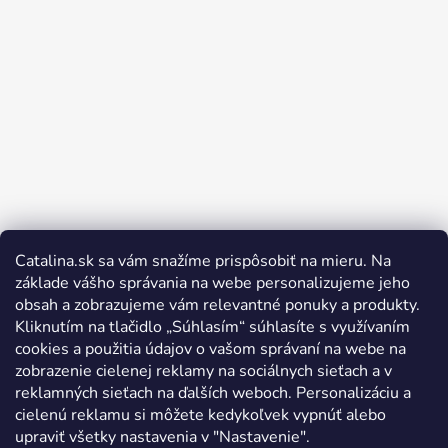
Catalina.sk sa vám snažíme prispôsobiť na mieru. Na
Sledovať na Instagrame
základe vášho správania na webe personalizujeme jeho
obsah a zobrazujeme vám relevantné ponuky a produkty.
Kliknutím na tlačidlo „Súhlasím“ súhlasíte s využívaním
cookies a použitia údajov o vašom správaní na webe na
zobrazenie cielenej reklamy na sociálnych sieťach a v
reklamných sieťach na ďalších weboch. Personalizáciu a
cielenú reklamu si môžete kedykoľvek vypnúť alebo
upraviť všetky nastavenia v "Nastavenie".