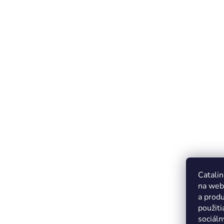
Catalin
na web
a produ
použiti
sociáln