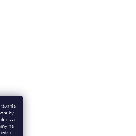
právania
ponuky
okies a
lamy na
izáciu