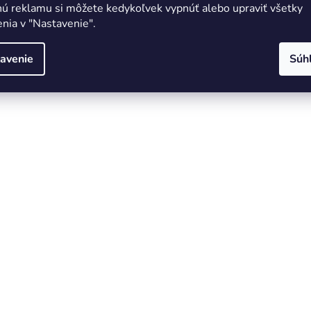
nú reklamu si môžete kedykoľvek vypnúť alebo upraviť všetky
nia v "Nastavenie".
avenie
Súh