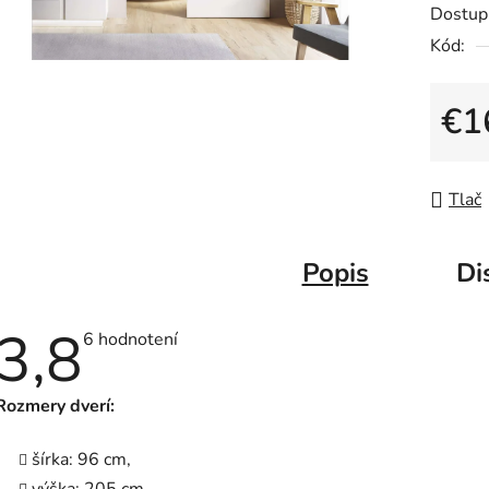
z
Dostup
5
Kód:
hviezdič
€1
Jedno
Tlač
Popis
Di
3,8
Priemerné
6 hodnotení
hodnotenie
produktu
je
Rozmery dverí:
3,8
z
5
šírka: 96 cm,
hviezdičiek.