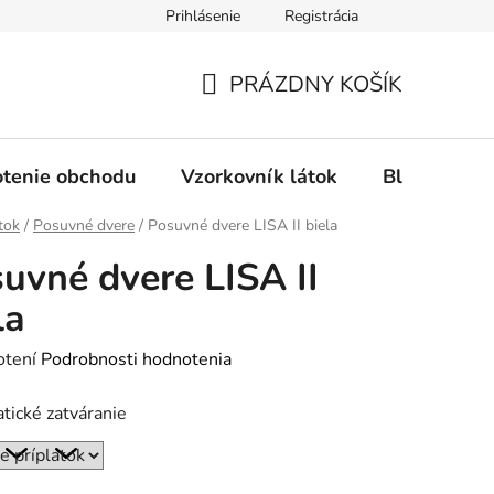
Prihlásenie
Registrácia
Ochrana osobných údajov
Spôsob platby
FAQ - Čas
PRÁZDNY KOŠÍK
NÁKUPNÝ
KOŠÍK
tenie obchodu
Vzorkovník látok
Blog
tok
/
Posuvné dvere
/
Posuvné dvere LISA II biela
uvné dvere LISA II
la
rné
otení
Podrobnosti hodnotenia
enie
ické zatváranie
tu