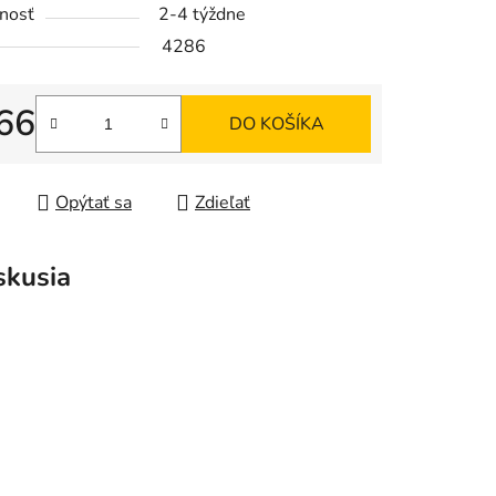
nosť
2-4 týždne
4286
iek.
66
DO KOŠÍKA
tková cena:
Opýtať sa
Zdieľať
skusia