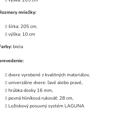
výška: 205 cm
Rozmery mriežky:
šírka: 205 cm,
výška: 10 cm
Farby:
biela
prevedenie:
dvere vyrobené z kvalitných materiálov,
univerzálne dvere: ľavé alebo pravé,
hrúbka dosky 16 mm,
pevná hliníková rukoväť: 28 cm,
Ložiskový posuvný systém LAGUNA