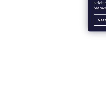
a ciele
nastave
Nast