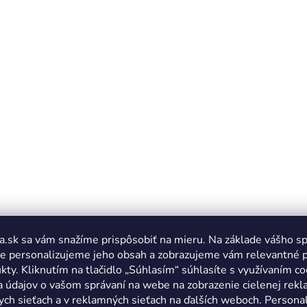
a.sk sa vám snažíme prispôsobiť na mieru. Na základe vášho s
e personalizujeme jeho obsah a zobrazujeme vám relevantné 
kty. Kliknutím na tlačidlo „Súhlasím“ súhlasíte s využívaním co
a údajov o vašom správaní na webe na zobrazenie cielenej rek
ych sieťach a v reklamných sieťach na ďalších weboch. Personal