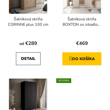
Šatníková skriňa
Šatníková skriňa
CORINNE plus 100 cm
BOXTON so zrkadlom
kašmír
€289
€469
od
DETAIL
DO KOŠÍKA
NOVINKA