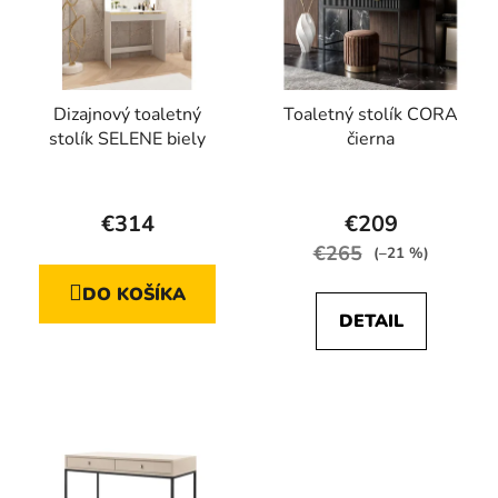
Dizajnový toaletný
Toaletný stolík CORA
stolík SELENE biely
čierna
Priemerné
hodnotenie
€314
€209
produktu
€265
(–21 %)
je
DO KOŠÍKA
4,4
DETAIL
z
5
hviezdičiek.