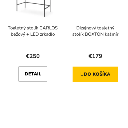
Toaletný stolík CARLOS
Dizajnový toaletný
bežový + LED zrkadlo
stolík BOXTON kašmír
Priemerné
Priemerné
hodnotenie
hodnotenie
€250
€179
produktu
produktu
je
je
DETAIL
DO KOŠÍKA
5,0
4,8
z
z
5
5
hviezdičiek.
hviezdičiek.