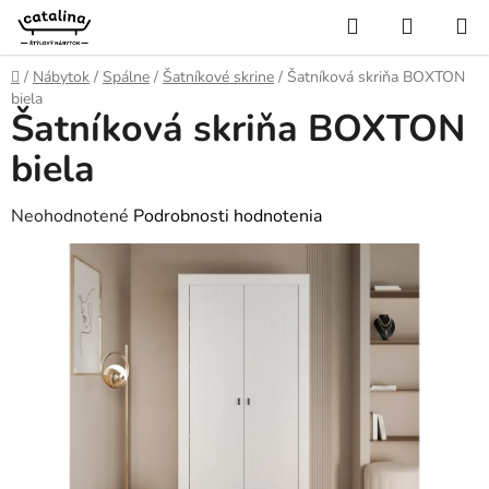
Prejsť
Hľadať
NÁKUP
na
KOŠÍK
obsah
Domov
/
Nábytok
/
Spálne
/
Šatníkové skrine
/
Šatníková skriňa BOXTON
biela
Šatníková skriňa BOXTON
biela
Priemerné
Neohodnotené
Podrobnosti hodnotenia
hodnotenie
produktu
je
0,0
z
5
hviezdičiek.