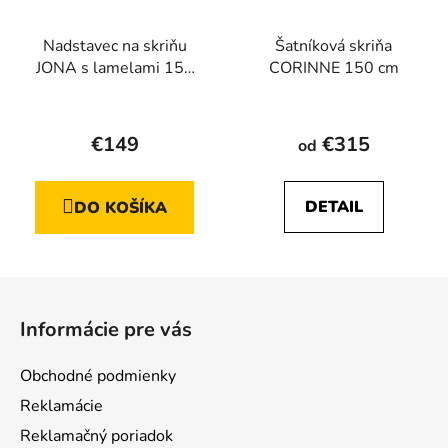
Nadstavec na skriňu
Šatníková skriňa
JONA s lamelami 155
CORINNE 150 cm
cm, remeselný dub +
Priemerné
čierna
hodnotenie
€149
€315
od
produktu
je
DETAIL
DO KOŠÍKA
5,0
z
5
Z
hviezdičiek.
á
Informácie pre vás
p
ä
Obchodné podmienky
t
Reklamácie
i
Reklamačný poriadok
e