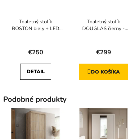
Toaletný stolík
Toaletný stolík
BOSTON biely + LED
DOUGLAS čierny -
zrkadlo
strieborný dekor
Priemerné
hodnotenie
€250
€299
produktu
je
DETAIL
DO KOŠÍKA
5,0
z
5
Podobné produkty
hviezdičiek.