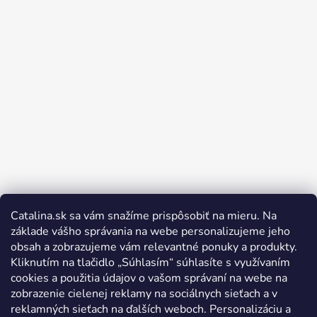
Catalina.sk sa vám snažíme prispôsobiť na mieru. Na
Sledovať na Instagrame
základe vášho správania na webe personalizujeme jeho
obsah a zobrazujeme vám relevantné ponuky a produkty.
Kliknutím na tlačidlo „Súhlasím“ súhlasíte s využívaním
cookies a použitia údajov o vašom správaní na webe na
zobrazenie cielenej reklamy na sociálnych sieťach a v
reklamných sieťach na ďalších weboch. Personalizáciu a