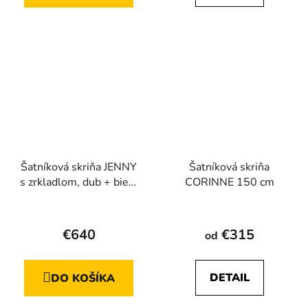
Šatníková skriňa JENNY
Šatníková skriňa
s zrkladlom, dub + biely
CORINNE 150 cm
lesk
€640
€315
od
DETAIL
DO KOŠÍKA