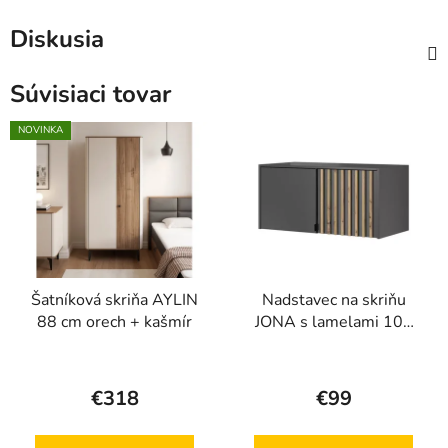
Diskusia
Súvisiaci tovar
NOVINKA
Šatníková skriňa AYLIN
Nadstavec na skriňu
88 cm orech + kašmír
JONA s lamelami 105
cm, remeselný dub +
grafit
€318
€99