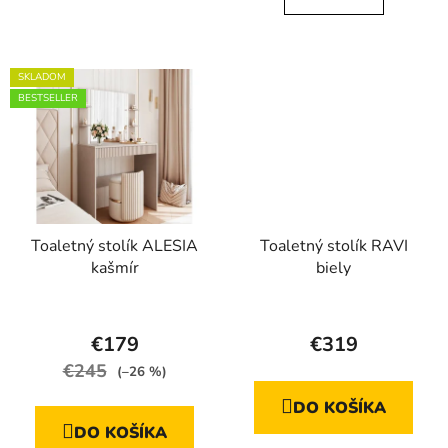
5
hviezdičiek.
SKLADOM
BESTSELLER
Toaletný stolík ALESIA
Toaletný stolík RAVI
kašmír
biely
Priemerné
Priemerné
hodnotenie
hodnotenie
€179
€319
produktu
produktu
€245
(–26 %)
je
je
DO KOŠÍKA
4,5
5,0
DO KOŠÍKA
z
z