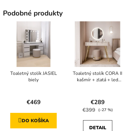
Podobné produkty
Toaletný stolík JASIEL
Toaletný stolík CORA II
biely
kašmír + zlatá + led
zrkadlo
Priemerné
hodnotenie
€469
€289
produktu
€399
(–27 %)
je
DO KOŠÍKA
4,7
DETAIL
z