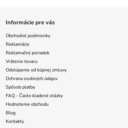
Z
á
Informácie pre vás
p
ä
Obchodné podmienky
t
Reklamácie
i
Reklamačný poriadok
e
Vrátenie tovaru
Odstúpenie od kúpnej zmluvy
Ochrana osobných údajov
Spôsob platby
FAQ - Často kladené otázky
Hodnotenie obchodu
Blog
Kontakty