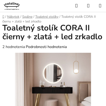
Prejsť
Hľadať
NÁKUP
na
KOŠÍK
obsah
Domov
/
Nábytok
/
Spálne
/
Toaletné stolíky
/
Toaletný stolík CORA II
čierny + zlatá + led zrkadlo
Toaletný stolík CORA II
čierny + zlatá + led zrkadlo
Priemerné
2 hodnotenia
Podrobnosti hodnotenia
hodnotenie
produktu
je
5,0
z
5
hviezdičiek.