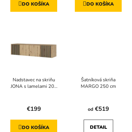
DO KOŠÍKA
DO KOŠÍKA
Nadstavec na skriňu
Šatníková skriňa
JONA s lamelami 205
MARGO 250 cm
cm, remeselný dub +
čierna
€199
€519
od
DETAIL
DO KOŠÍKA