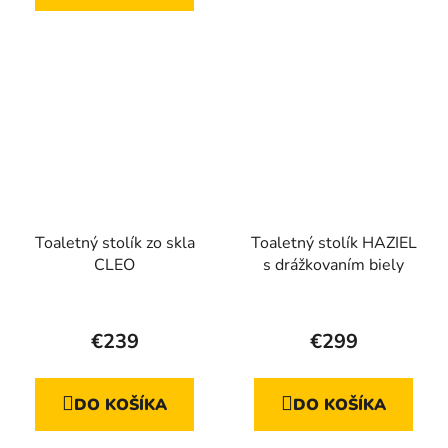
5
5
hviezdičiek.
hviezdičiek.
Toaletný stolík zo skla
Toaletný stolík HAZIEL
CLEO
s drážkovaním biely
€239
€299
DO KOŠÍKA
DO KOŠÍKA