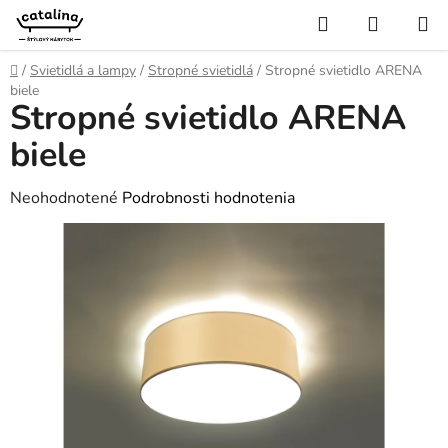
Prejsť
Hľadať
NÁKUP
na
KOŠÍK
obsah
Domov
/
Svietidlá a lampy
/
Stropné svietidlá
/
Stropné svietidlo ARENA
biele
Stropné svietidlo ARENA
biele
Priemerné
Neohodnotené
Podrobnosti hodnotenia
hodnotenie
produktu
je
0,0
z
5
hviezdičiek.