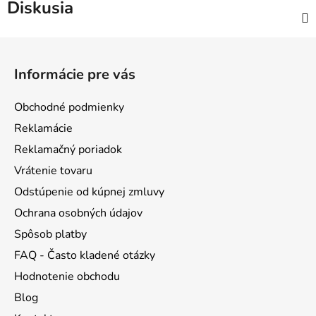
Diskusia
Z
á
Informácie pre vás
p
ä
Obchodné podmienky
t
Reklamácie
i
Reklamačný poriadok
e
Vrátenie tovaru
Odstúpenie od kúpnej zmluvy
Ochrana osobných údajov
Spôsob platby
FAQ - Často kladené otázky
Hodnotenie obchodu
Blog