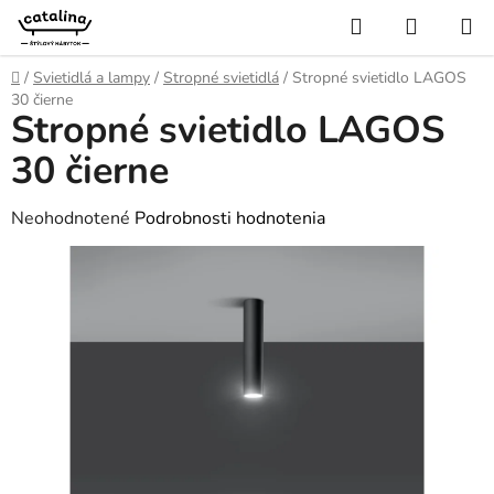
Prejsť
Hľadať
NÁKUP
na
KOŠÍK
obsah
Domov
/
Svietidlá a lampy
/
Stropné svietidlá
/
Stropné svietidlo LAGOS
30 čierne
Stropné svietidlo LAGOS
30 čierne
Priemerné
Neohodnotené
Podrobnosti hodnotenia
hodnotenie
produktu
je
0,0
z
5
hviezdičiek.