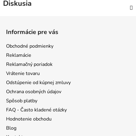
Diskusia
Z
á
Informácie pre vás
p
ä
Obchodné podmienky
t
Reklamácie
i
Reklamačný poriadok
e
Vrátenie tovaru
Odstúpenie od kúpnej zmluvy
Ochrana osobných údajov
Spôsob platby
FAQ - Často kladené otázky
Hodnotenie obchodu
Blog