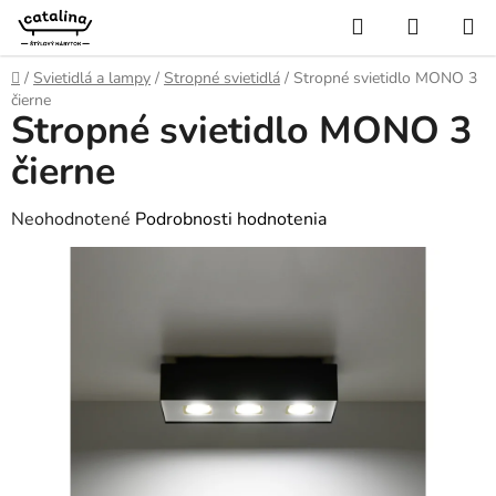
Prejsť
Hľadať
NÁKUP
na
KOŠÍK
obsah
Domov
/
Svietidlá a lampy
/
Stropné svietidlá
/
Stropné svietidlo MONO 3
čierne
Stropné svietidlo MONO 3
čierne
Priemerné
Neohodnotené
Podrobnosti hodnotenia
hodnotenie
produktu
je
0,0
z
5
hviezdičiek.