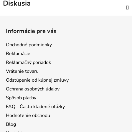
Diskusia
Z
á
Informácie pre vás
p
ä
Obchodné podmienky
t
Reklamácie
i
Reklamačný poriadok
e
Vrátenie tovaru
Odstúpenie od kúpnej zmluvy
Ochrana osobných údajov
Spôsob platby
FAQ - Často kladené otázky
Hodnotenie obchodu
Blog