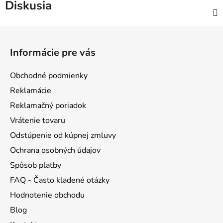
Diskusia
Z
á
Informácie pre vás
p
ä
Obchodné podmienky
t
Reklamácie
i
Reklamačný poriadok
e
Vrátenie tovaru
Odstúpenie od kúpnej zmluvy
Ochrana osobných údajov
Spôsob platby
FAQ - Často kladené otázky
Hodnotenie obchodu
Blog