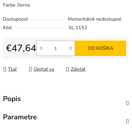
Farba: čierna
Dostupnosť
Momentálně nedostupné
Kód:
SL.1152
€47,64
DO KOŠÍKA
Jednotková cena:
Tlač
Opýtať sa
Zdieľať
Popis
Parametre