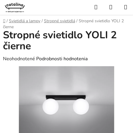
Prejsť
Hľadať
NÁKUP
na
KOŠÍK
obsah
Domov
/
Svietidlá a lampy
/
Stropné svietidlá
/
Stropné svietidlo YOLI 2
čierne
Stropné svietidlo YOLI 2
čierne
Priemerné
Neohodnotené
Podrobnosti hodnotenia
hodnotenie
produktu
je
0,0
z
5
hviezdičiek.