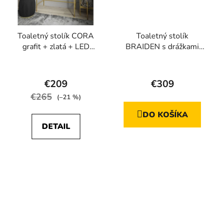
Toaletný stolík CORA
Toaletný stolík
grafit + zlatá + LED
BRAIDEN s drážkami
zrkadlo
kašmír
Priemerné
Priemerné
hodnotenie
hodnotenie
€209
€309
produktu
produktu
€265
(–21 %)
je
je
DO KOŠÍKA
5,0
5,0
DETAIL
z
z
5
5
hviezdičiek.
hviezdičiek.