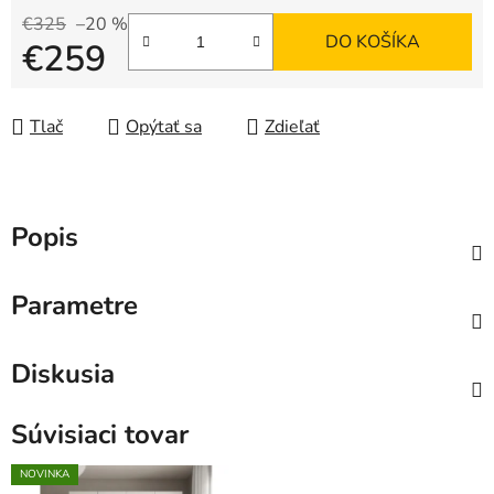
€325
–20 %
DO KOŠÍKA
€259
Jednotková cena:
Tlač
Opýtať sa
Zdieľať
Popis
Parametre
Diskusia
Súvisiaci tovar
NOVINKA