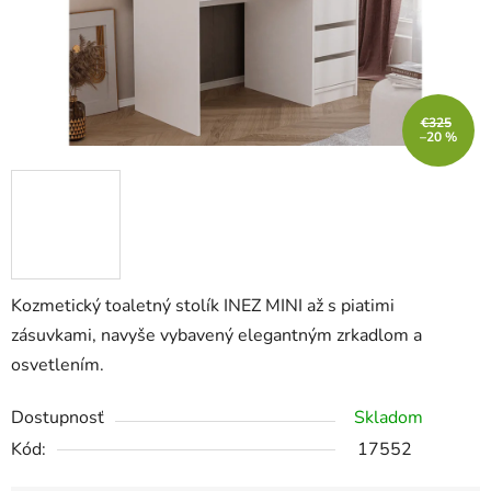
€325
–20 %
Kozmetický toaletný stolík INEZ MINI až s piatimi
zásuvkami, navyše vybavený elegantným zrkadlom a
osvetlením.
Dostupnosť
Skladom
Kód:
17552