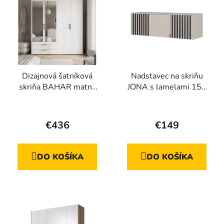
Dizajnová šatníková
Nadstavec na skriňu
skriňa BAHAR matná
JONA s lamelami 155
biela 180 cm
cm, kašmír + čierna
Priemerné
hodnotenie
€436
€149
produktu
je
DO KOŠÍKA
DO KOŠÍKA
5,0
z
5
hviezdičiek.