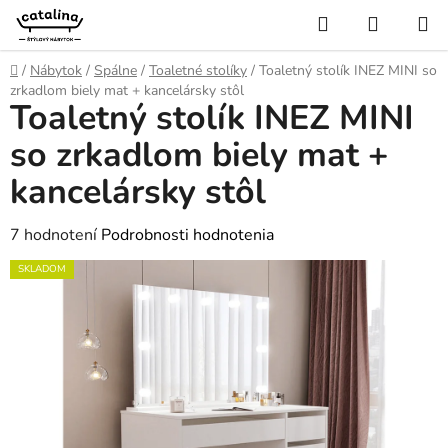
Prejsť
Hľadať
NÁKUP
na
KOŠÍK
obsah
Domov
/
Nábytok
/
Spálne
/
Toaletné stolíky
/
Toaletný stolík INEZ MINI so
zrkadlom biely mat + kancelársky stôl
Toaletný stolík INEZ MINI
so zrkadlom biely mat +
kancelársky stôl
Priemerné
7 hodnotení
Podrobnosti hodnotenia
hodnotenie
SKLADOM
produktu
je
4,0
z
5
hviezdičiek.