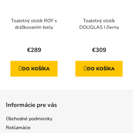
Toaletný stolík ROY s
Toaletný stolík
drážkovaním biely
DOUGLAS I čierny
€289
€309
DO KOŠÍKA
DO KOŠÍKA
Z
á
Informácie pre vás
p
ä
Obchodné podmienky
t
Reklamácie
i