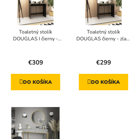
Toaletný stolík
Toaletný stolík
DOUGLAS I čierny -
DOUGLAS čierny - zlatý
zlatý dekor
dekor
€309
€299
DO KOŠÍKA
DO KOŠÍKA