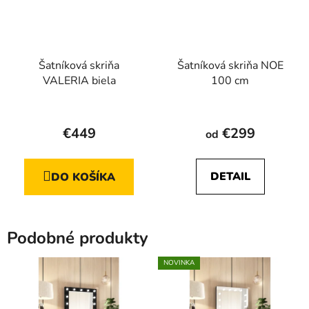
Šatníková skriňa
Šatníková skriňa NOE
VALERIA biela
100 cm
Priemerné
hodnotenie
€449
€299
od
produktu
je
DETAIL
DO KOŠÍKA
5,0
z
5
Podobné produkty
hviezdičiek.
NOVINKA