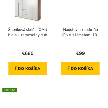
Šatníková skriňa JOAN
Nadstavec na skriňu
biela + remeselný dub
JONA s lamelami 105
cm, remeselný dub +
sivá
€680
€99
DO KOŠÍKA
DO KOŠÍKA
NOVINKA