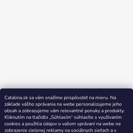
Catalina.sk sa vám snažíme prispôsobiť na mieru. Na
Sledovať na Instagrame
základe vášho správania na webe personalizujeme jeho
obsah a zobrazujeme vám relevantné ponuky a produkty.
Kliknutím na tlačidlo „Súhlasím“ súhlasíte s využívaním
cookies a použitia údajov o vašom správaní na webe na
zobrazenie cielenej reklamy na sociálnych sieťach a v