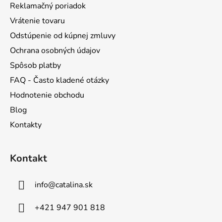
Reklamačný poriadok
e
Vrátenie tovaru
Odstúpenie od kúpnej zmluvy
Ochrana osobných údajov
Spôsob platby
FAQ - Často kladené otázky
Hodnotenie obchodu
Blog
Kontakty
Kontakt
info
@
catalina.sk
+421 947 901 818