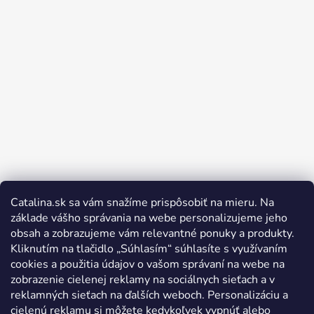
Catalina.sk sa vám snažíme prispôsobiť na mieru. Na
Sledovať na Instagrame
základe vášho správania na webe personalizujeme jeho
obsah a zobrazujeme vám relevantné ponuky a produkty.
Kliknutím na tlačidlo „Súhlasím“ súhlasíte s využívaním
cookies a použitia údajov o vašom správaní na webe na
zobrazenie cielenej reklamy na sociálnych sieťach a v
reklamných sieťach na ďalších weboch. Personalizáciu a
cielenú reklamu si môžete kedykoľvek vypnúť alebo