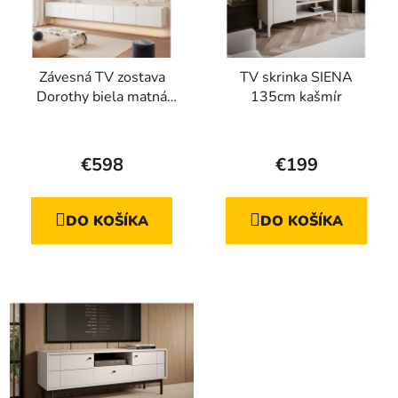
Závesná TV zostava
TV skrinka SIENA
Dorothy biela matná
135cm kašmír
300 cm
€598
€199
DO KOŠÍKA
DO KOŠÍKA