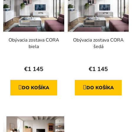
Obývacia zostava CORA
Obývacia zostava CORA
biela
šedá
Priemerné
Priemerné
hodnotenie
hodnotenie
€1 145
€1 145
produktu
produktu
je
je
DO KOŠÍKA
DO KOŠÍKA
4,8
4,1
z
z
5
5
hviezdičiek.
hviezdičiek.