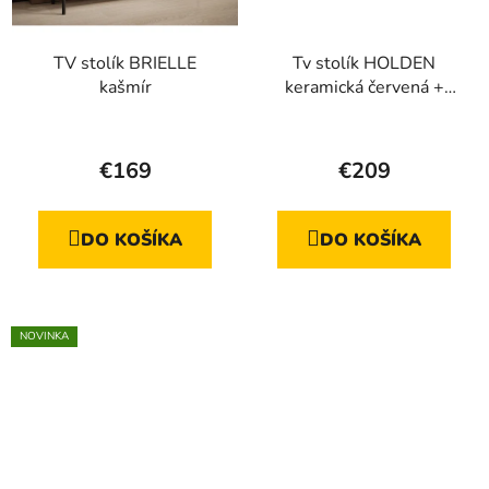
TV stolík BRIELLE
Tv stolík HOLDEN
kašmír
keramická červená +
dub linea
Priemerné
hodnotenie
€169
€209
produktu
je
DO KOŠÍKA
DO KOŠÍKA
4,3
z
5
hviezdičiek.
NOVINKA