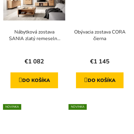
Nábytková zostava
Obývacia zostava CORA
SANIA zlatý remeselný
čierna
dub
Priemerné
Priemerné
hodnotenie
hodnotenie
€1 082
€1 145
produktu
produktu
je
je
DO KOŠÍKA
DO KOŠÍKA
5,0
4,8
z
z
5
5
hviezdičiek.
hviezdičiek.
NOVINKA
NOVINKA