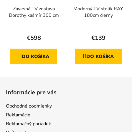
Závesná TV zostava
Moderný TV stolík RAY
Dorothy kašmír 300 cm
180cm čierny
€598
€139
DO KOŠÍKA
DO KOŠÍKA
Z
á
Informácie pre vás
p
ä
Obchodné podmienky
t
Reklamácie
i
Reklamačný poriadok
e