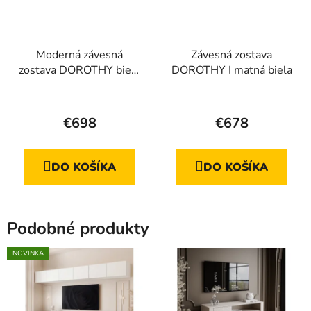
Moderná závesná
Závesná zostava
zostava DOROTHY biela
DOROTHY I matná biela
matná
€698
€678
DO KOŠÍKA
DO KOŠÍKA
Podobné produkty
NOVINKA