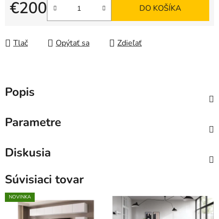
€200
DO KOŠÍKA
Jednotková cena:
Tlač
Opýtať sa
Zdieľať
Popis
Parametre
Diskusia
Súvisiaci tovar
NOVINKA