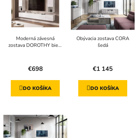
Moderná závesná
Obývacia zostava CORA
zostava DOROTHY biela
šedá
matná
Priemerné
hodnotenie
€698
€1 145
produktu
je
DO KOŠÍKA
DO KOŠÍKA
4,1
z
5
hviezdičiek.