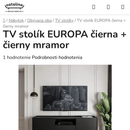
Prejsť
Hľadať
NÁKUP
na
KOŠÍK
obsah
Domov
/
Nábytok
/
Obývacia izba
/
TV stolíky
/
TV stolík EUROPA čierna +
čierny mramor
TV stolík EUROPA čierna +
čierny mramor
Priemerné
1 hodnotenie
Podrobnosti hodnotenia
hodnotenie
produktu
je
5,0
z
5
hviezdičiek.