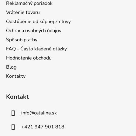
Reklamačný poriadok
e
Vrátenie tovaru
Odstúpenie od kúpnej zmluvy
Ochrana osobných údajov
Spôsob platby
FAQ - Často kladené otázky
Hodnotenie obchodu
Blog
Kontakty
Kontakt
info
@
catalina.sk
+421 947 901 818