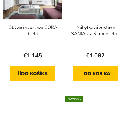
Obývacia zostava CORA
Nábytková zostava
biela
SANIA zlatý remeselný
dub
Priemerné
Priemerné
hodnotenie
hodnotenie
€1 145
€1 082
produktu
produktu
je
je
DO KOŠÍKA
DO KOŠÍKA
4,8
5,0
z
z
5
5
hviezdičiek.
hviezdičiek.
NOVINKA