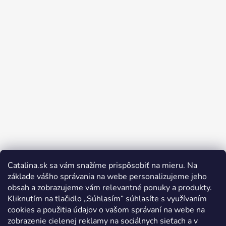
Catalina.sk sa vám snažíme prispôsobiť na mieru. Na
Sledovať na Instagrame
základe vášho správania na webe personalizujeme jeho
obsah a zobrazujeme vám relevantné ponuky a produkty.
Kliknutím na tlačidlo „Súhlasím“ súhlasíte s využívaním
cookies a použitia údajov o vašom správaní na webe na
zobrazenie cielenej reklamy na sociálnych sieťach a v