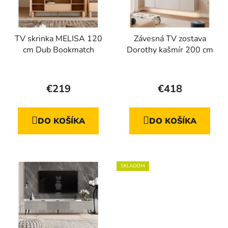
TV skrinka MELISA 120
Závesná TV zostava
cm Dub Bookmatch
Dorothy kašmír 200 cm
€219
€418
DO KOŠÍKA
DO KOŠÍKA
SKLADOM