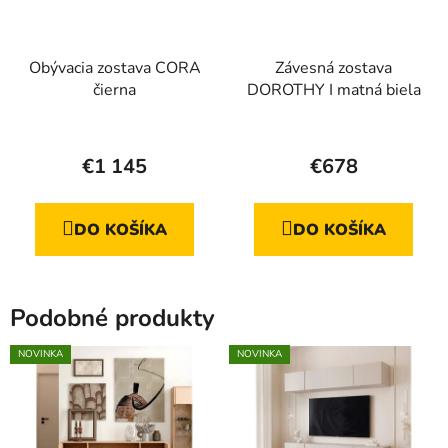
Obývacia zostava CORA
Závesná zostava
čierna
DOROTHY I matná biela
Priemerné
hodnotenie
€1 145
€678
produktu
je
DO KOŠÍKA
DO KOŠÍKA
4,8
z
5
Podobné produkty
hviezdičiek.
NOVINKA
NOVINKA