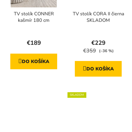
TV stolík CONNER
TV stolík CORA II čierna
kašmír 180 cm
SKLADOM
Priemerné
Priemerné
hodnotenie
hodnotenie
€189
€229
produktu
produktu
€359
(–36 %)
je
je
DO KOŠÍKA
5,0
5,0
DO KOŠÍKA
z
z
5
5
hviezdičiek.
hviezdičiek.
SKLADOM