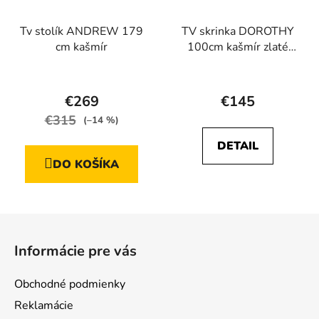
Tv stolík ANDREW 179
TV skrinka DOROTHY
cm kašmír
100cm kašmír zlaté
nožičky
Priemerné
Priemerné
hodnotenie
hodnotenie
€269
€145
produktu
produktu
€315
(–14 %)
je
je
DETAIL
5,0
5,0
DO KOŠÍKA
z
z
5
5
hviezdičiek.
hviezdičiek.
Z
á
Informácie pre vás
p
ä
Obchodné podmienky
t
Reklamácie
i