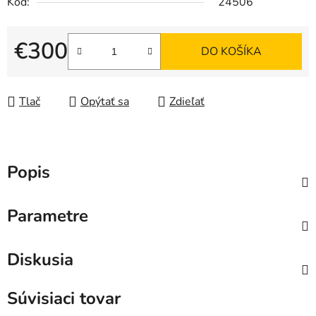
Kód:
24506
€300
DO KOŠÍKA
Jednotková cena:
Tlač
Opýtať sa
Zdieľať
Popis
Parametre
Diskusia
Súvisiaci tovar