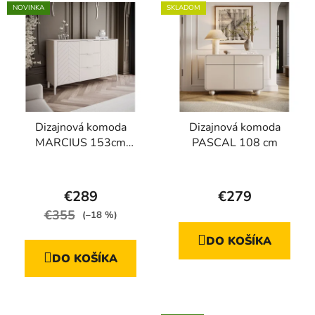
NOVINKA
SKLADOM
Dizajnová komoda
Dizajnová komoda
MARCIUS 153cm
PASCAL 108 cm
kašmír
Priemerné
Priemerné
hodnotenie
hodnotenie
€289
€279
produktu
produktu
€355
(–18 %)
je
je
DO KOŠÍKA
5,0
5,0
DO KOŠÍKA
z
z
5
5
hviezdičiek.
hviezdičiek.