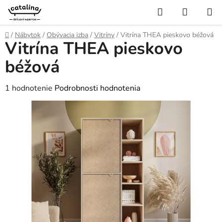
Prejsť
Hľadať
NÁKUP
na
KOŠÍK
obsah
Domov
/
Nábytok
/
Obývacia izba
/
Vitríny
/
Vitrína THEA pieskovo béžová
Vitrína THEA pieskovo
béžová
Priemerné
1 hodnotenie
Podrobnosti hodnotenia
hodnotenie
produktu
je
5,0
z
5
hviezdičiek.