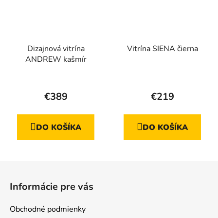
Dizajnová vitrína
Vitrína SIENA čierna
ANDREW kašmír
Priemerné
hodnotenie
€389
€219
produktu
je
DO KOŠÍKA
DO KOŠÍKA
5,0
z
5
Z
hviezdičiek.
á
Informácie pre vás
p
ä
Obchodné podmienky
t