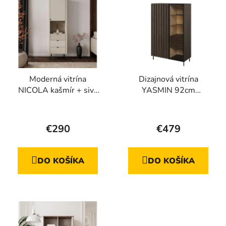
Moderná vitrína
Dizajnová vitrína
NICOLA kašmír + sivý
YASMIN 92cm
kameň
portlandský jaseň +
Priemerné
čierna
hodnotenie
€290
€479
produktu
je
DO KOŠÍKA
DO KOŠÍKA
5,0
z
5
hviezdičiek.