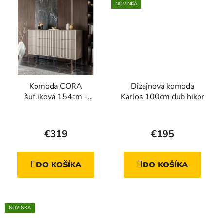
NOVINKA
Komoda CORA
Dizajnová komoda
šufliková 154cm -
Karlos 100cm dub hikor
kašmír + čierna
Priemerné
hodnotenie
€319
€195
produktu
je
DO KOŠÍKA
DO KOŠÍKA
5,0
z
5
hviezdičiek.
NOVINKA