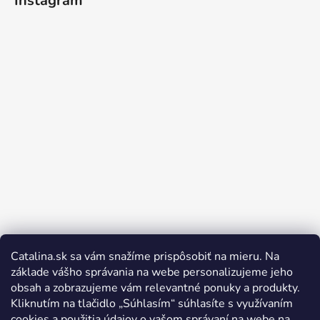
Instagram
Catalina.sk sa vám snažíme prispôsobiť na mieru. Na
Sledovať na Instagrame
základe vášho správania na webe personalizujeme jeho
obsah a zobrazujeme vám relevantné ponuky a produkty.
Kliknutím na tlačidlo „Súhlasím“ súhlasíte s využívaním
cookies a použitia údajov o vašom správaní na webe na