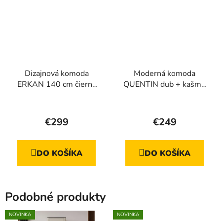
Dizajnová komoda
Moderná komoda
ERKAN 140 cm čierna
QUENTIN dub + kašmír
matná
140 cm
Priemerné
hodnotenie
€299
€249
produktu
je
DO KOŠÍKA
DO KOŠÍKA
4,6
z
5
Podobné produkty
hviezdičiek.
NOVINKA
NOVINKA