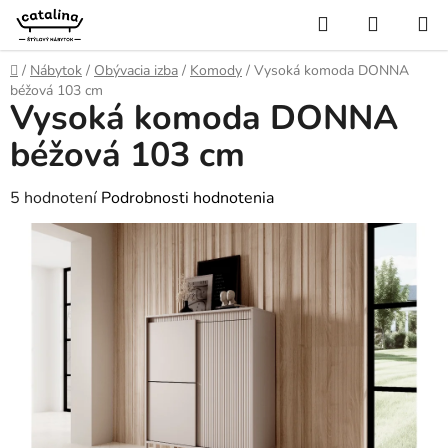
Prejsť
Hľadať
NÁKUP
na
KOŠÍK
obsah
Domov
/
Nábytok
/
Obývacia izba
/
Komody
/
Vysoká komoda DONNA
béžová 103 cm
Vysoká komoda DONNA
béžová 103 cm
Priemerné
5 hodnotení
Podrobnosti hodnotenia
hodnotenie
produktu
je
4,6
z
5
hviezdičiek.