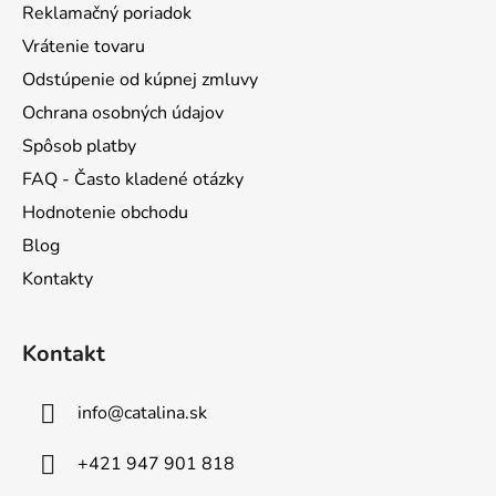
Reklamačný poriadok
e
Vrátenie tovaru
Odstúpenie od kúpnej zmluvy
Ochrana osobných údajov
Spôsob platby
FAQ - Často kladené otázky
Hodnotenie obchodu
Blog
Kontakty
Kontakt
info
@
catalina.sk
+421 947 901 818