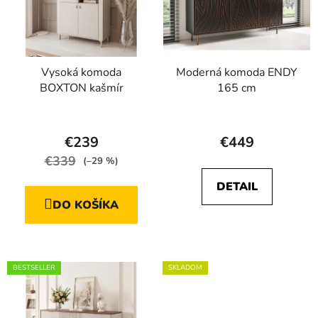
Vysoká komoda
Moderná komoda ENDY
BOXTON kašmír
165 cm
Priemerné
Priemerné
hodnotenie
hodnotenie
€239
€449
produktu
produktu
€339
(–29 %)
je
je
DETAIL
5,0
4,8
DO KOŠÍKA
z
z
5
5
hviezdičiek.
hviezdičiek.
BESTSELLER
SKLADOM