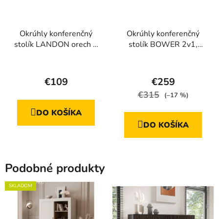
Okrúhly konferenčný
Okrúhly konferenčný
stolík LANDON orech +
stolík BOWER 2v1,
čierna podnož
mramorovo sivá
Priemerné
hodnotenie
€109
€259
produktu
€315
(–17 %)
je
DO KOŠÍKA
5,0
DO KOŠÍKA
z
5
hviezdičiek.
Podobné produkty
SKLADOM