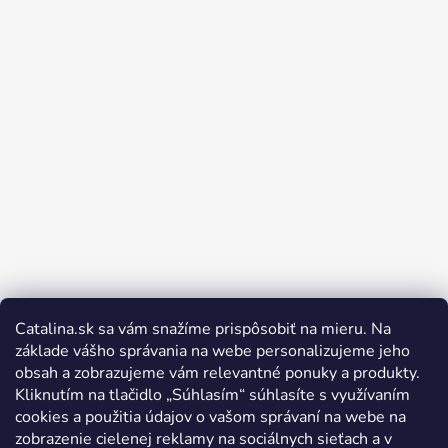
Catalina.sk sa vám snažíme prispôsobiť na mieru. Na
Sledovať na Instagrame
základe vášho správania na webe personalizujeme jeho
obsah a zobrazujeme vám relevantné ponuky a produkty.
Kliknutím na tlačidlo „Súhlasím“ súhlasíte s využívaním
cookies a použitia údajov o vašom správaní na webe na
zobrazenie cielenej reklamy na sociálnych sieťach a v