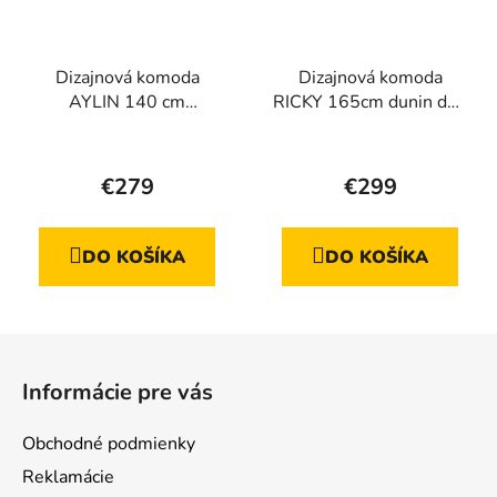
Dizajnová komoda
Dizajnová komoda
AYLIN 140 cm
RICKY 165cm dunin dub
kráľovský orech +
+ čierna
Priemerné
kašmír
hodnotenie
€279
€299
produktu
je
DO KOŠÍKA
DO KOŠÍKA
5,0
z
5
Z
hviezdičiek.
á
Informácie pre vás
p
ä
Obchodné podmienky
t
Reklamácie
i