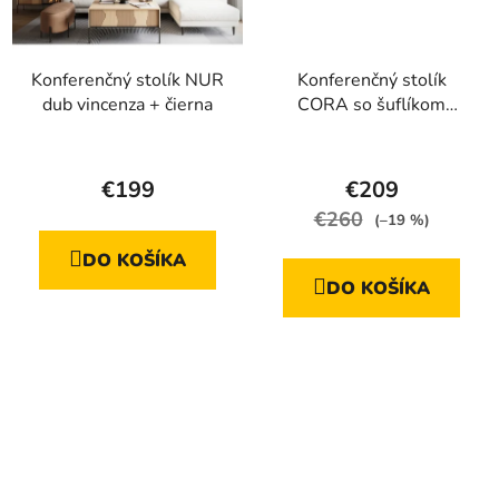
Konferenčný stolík NUR
Konferenčný stolík
dub vincenza + čierna
CORA so šuflíkom
čierna
Priemerné
Priemerné
hodnotenie
hodnotenie
€199
€209
produktu
produktu
€260
(–19 %)
je
je
DO KOŠÍKA
5,0
5,0
DO KOŠÍKA
z
z
5
5
hviezdičiek.
hviezdičiek.