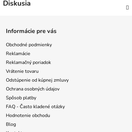
Diskusia
Z
á
Informácie pre vás
p
ä
Obchodné podmienky
t
Reklamácie
i
Reklamačný poriadok
e
Vrátenie tovaru
Odstúpenie od kúpnej zmluvy
Ochrana osobných údajov
Spôsob platby
FAQ - Často kladené otázky
Hodnotenie obchodu
Blog