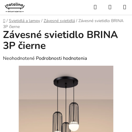
Prejsť
Hľadať
NÁKUP
na
KOŠÍK
obsah
Domov
/
Svietidlá a lampy
/
Závesné svietidlá
/
Závesné svietidlo BRINA
3P čierne
Závesné svietidlo BRINA
3P čierne
Priemerné
Neohodnotené
Podrobnosti hodnotenia
hodnotenie
produktu
je
0,0
z
5
hviezdičiek.