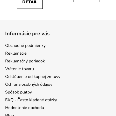
DETAIL
z
z
5
5
hviezdičiek.
hviezdičiek.
Z
á
Informácie pre vás
p
ä
Obchodné podmienky
t
Reklamácie
i
Reklamačný poriadok
e
Vrátenie tovaru
Odstúpenie od kúpnej zmluvy
Ochrana osobných údajov
Spôsob platby
FAQ - Často kladené otázky
Hodnotenie obchodu
Blog