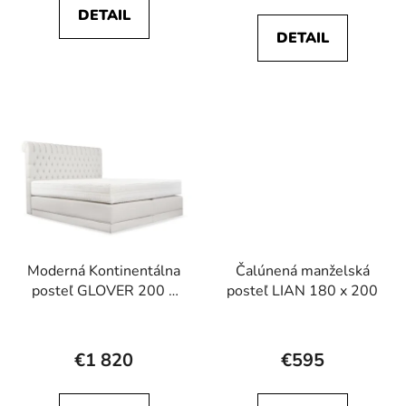
DETAIL
5,0
5,0
DETAIL
z
z
5
5
hviezdičiek.
hviezdičiek.
Moderná Kontinentálna
Čalúnená manželská
posteľ GLOVER 200 x
posteľ LIAN 180 x 200
200 cm
Priemerné
hodnotenie
€1 820
€595
produktu
je