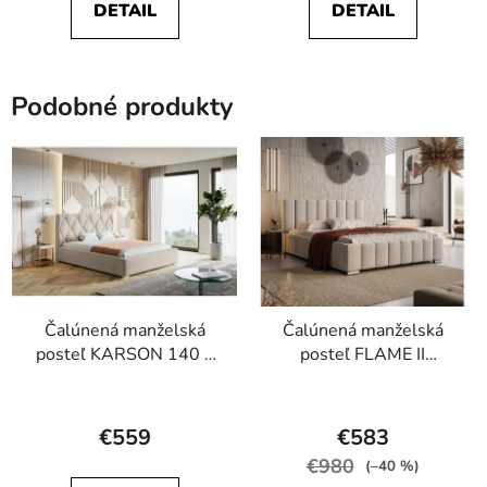
DETAIL
DETAIL
5,0
4,8
z
z
5
5
Podobné produkty
hviezdičiek.
hviezdičiek.
Čalúnená manželská
Čalúnená manželská
posteľ KARSON 140 x
posteľ FLAME II
200
140x200
Priemerné
Priemerné
hodnotenie
hodnotenie
€559
€583
produktu
produktu
€980
(–40 %)
je
je