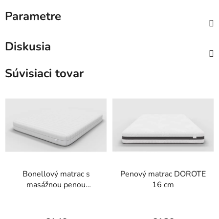
Parametre
Diskusia
Súvisiaci tovar
Bonellový matrac s
Penový matrac DOROTE
masážnou penou
16 cm
ORION II 17 cm
Priemerné
Priemerné
hodnotenie
hodnotenie