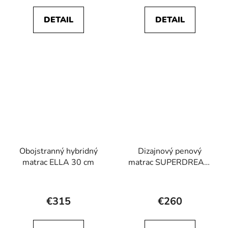
je
je
DETAIL
DETAIL
5,0
4,8
z
z
5
5
hviezdičiek.
hviezdičiek.
Obojstranný hybridný
Dizajnový penový
matrac ELLA 30 cm
matrac SUPERDREAM
20 cm
Priemerné
Priemerné
hodnotenie
hodnotenie
€315
€260
produktu
produktu
je
je