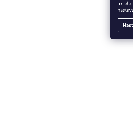
a ciele
nastave
Nast