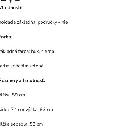
je
Vlastnosti:
5,0
z
5
hojdacia základňa, podrúčky - nie
hviezdičiek.
Farba:
základná farba: buk, čierna
farba sedadla: zelená
Rozmery a hmotnosť:
dĺžka: 89 cm
šírka: 74 cm
výška: 83 cm
dĺžka sedadla: 52 cm