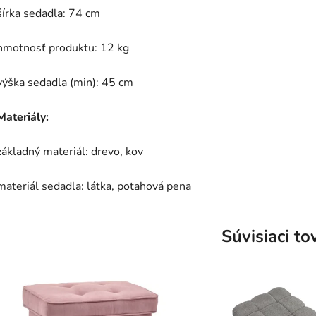
šírka sedadla: 74 cm
hmotnosť produktu: 12 kg
výška sedadla (min): 45 cm
Materiály:
základný materiál: drevo, kov
materiál sedadla: látka, poťahová pena
Súvisiaci to