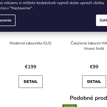
nú reklamu si môžete kedykoľvek vypnúť alebo upraviť všetky
nia v "Nastavenie".
avenie
Súh
Moderná taburetka GUS
Čalúnený taburet 
tmavo šedá
€199
€99
DETAIL
DETAIL
Podobné prod
NOVINKA