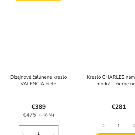
hviezdič
Dizajnové čalúnené kreslo
Kreslo CHARLES nám
VALENCIA biele
modrá + čierne n
€389
€281
€475
(–18 %)