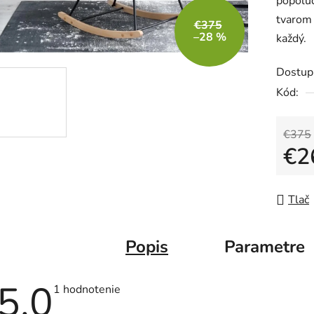
popolu
5,0
tvarom 
z
€375
–28 %
každý.
5
hviezdič
Dostup
Kód:
€375
€2
Jedno
Tlač
Popis
Parametre
5,0
Priemerné
1 hodnotenie
hodnotenie
produktu