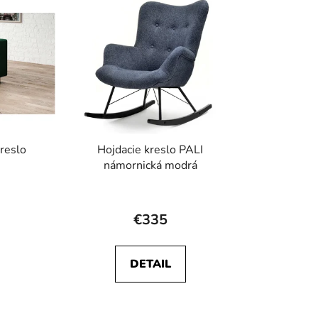
reslo
Hojdacie kreslo PALI
námornická modrá
rné
enie
€335
tu
DETAIL