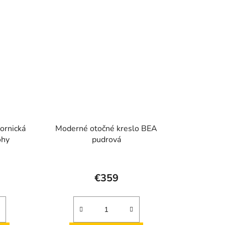
iek.
ornická
Moderné otočné kreslo BEA
ohy
pudrová
€359