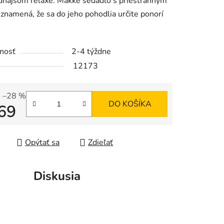
dňajšom relaxe.
Mäkké sedadlo s priestranným
znamená, že sa do jeho pohodlia určite ponorí
iek.
nosť
2-4 týždne
12173
–28 %
DO KOŠÍKA
69
tková cena:
Opýtať sa
Zdieľať
Diskusia