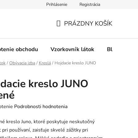
Prihlásenie
Registrácia
Ochrana osobných údajov
Spôsob platby
FAQ - Čas
PRÁZDNY KOŠÍK
NÁKUPNÝ
KOŠÍK
tenie obchodu
Vzorkovník látok
Blog
tok
/
Obývacia izba
/
Kreslá
/
Hojdacie kreslo JUNO
dacie kreslo JUNO
ené
rné
otenie
Podrobnosti hodnotenia
enie
né kreslo Juno, ktoré poskytuje neskutočný
tu
 pri používaní, zaisťuje skvelé zážitky pri