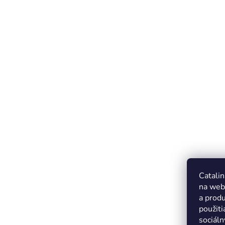
Catalin
na web
a produ
použiti
sociáln