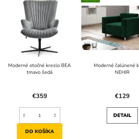
Moderné otočné kreslo BEA
Moderné čalúnené k
tmavo šedá
NEHIR
Prieme
hodnot
€359
€129
produk
je
DETAIL
5,0
z
DO KOŠÍKA
5