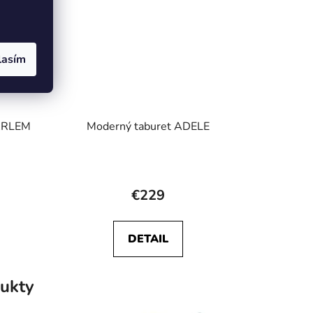
lasím
HARLEM
Moderný taburet ADELE
€229
DETAIL
ukty