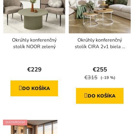
Okrúhly konferenčný
Okrúhly konferenčný
stolík NOOR zelený
stolík CIRA 2v1 biela +
prírodný dub
Priemerné
hodnotenie
€229
€255
produktu
€315
(–19 %)
je
DO KOŠÍKA
5,0
DO KOŠÍKA
z
5
hviezdičiek.
SHOWROOM