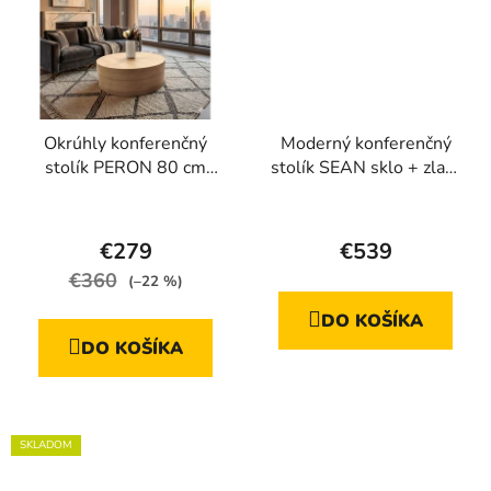
Okrúhly konferenčný
Moderný konferenčný
stolík PERON 80 cm
stolík SEAN sklo + zlatá
dubová dyha
podnož
Priemerné
hodnotenie
€279
€539
produktu
€360
(–22 %)
je
DO KOŠÍKA
4,7
DO KOŠÍKA
z
5
hviezdičiek.
SKLADOM