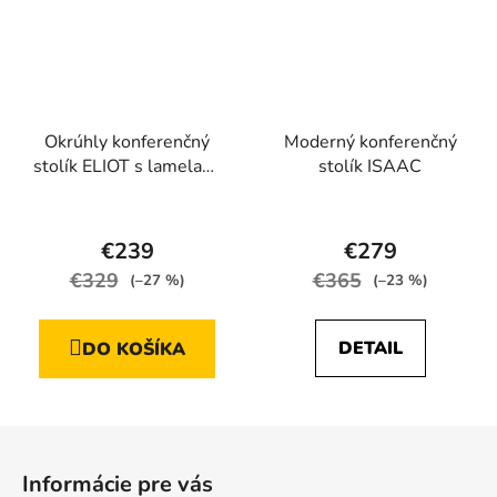
Okrúhly konferenčný
Moderný konferenčný
stolík ELIOT s lamelami
stolík ISAAC
čierna matná + dub
Priemerné
Priemerné
Artisan
hodnotenie
hodnotenie
€239
€279
produktu
produktu
€329
€365
(–27 %)
(–23 %)
je
je
3,9
4,6
DETAIL
DO KOŠÍKA
z
z
5
5
hviezdičiek.
hviezdičiek.
Z
á
Informácie pre vás
p