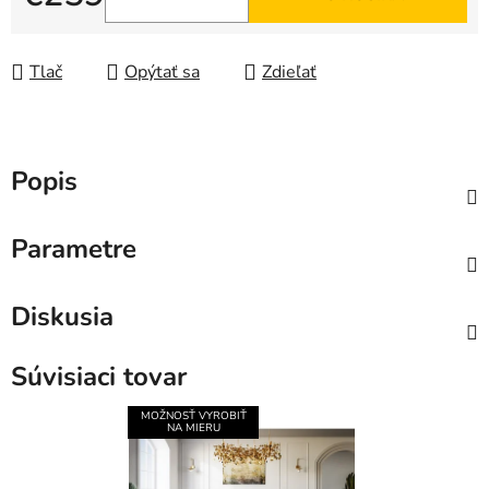
Jednotková cena:
Tlač
Opýtať sa
Zdieľať
Popis
Parametre
Diskusia
Súvisiaci tovar
MOŽNOSŤ VYROBIŤ
NA MIERU