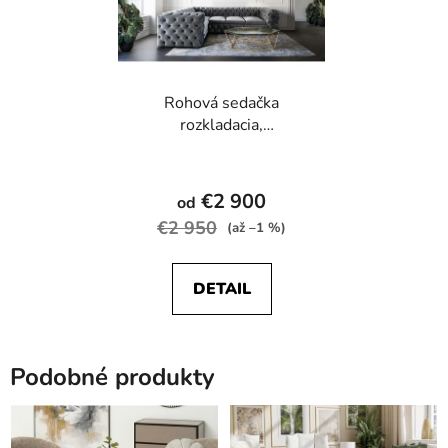
Rohová sedačka
rozkladacia,
CHESTERFIELD Madrid
Priemerné
hodnotenie
€2 900
od
produktu
€2 950
(až –1 %)
je
4,6
DETAIL
z
5
hviezdičiek.
Podobné produkty