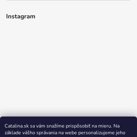
Instagram
Catalina.sk sa vám snažíme prispôsobiť na mieru. Na
Sledovať na Instagrame
základe vášho správania na webe personalizujeme jeho