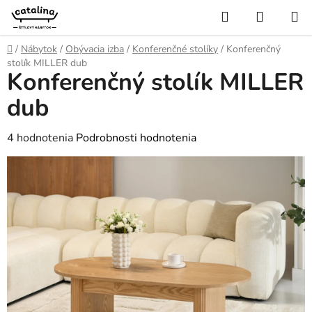
Prejsť
Hľadať
NÁKUP
na
KOŠÍK
obsah
Domov
/
Nábytok
/
Obývacia izba
/
Konferenčné stolíky
/
Konferenčný
stolík MILLER dub
Konferenčný stolík MILLER
dub
Priemerné
4 hodnotenia
Podrobnosti hodnotenia
hodnotenie
produktu
je
4,5
z
5
hviezdičiek.