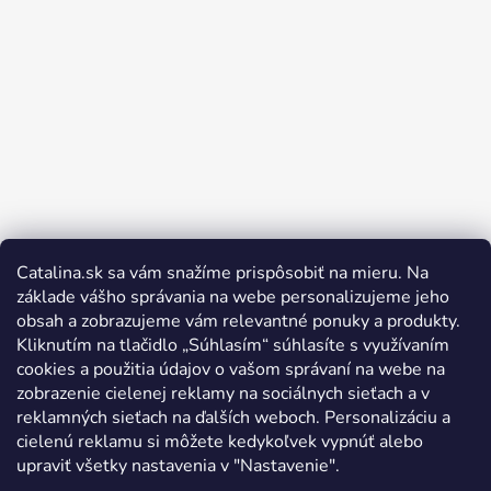
Catalina.sk sa vám snažíme prispôsobiť na mieru. Na
Sledovať na Instagrame
základe vášho správania na webe personalizujeme jeho
obsah a zobrazujeme vám relevantné ponuky a produkty.
Kliknutím na tlačidlo „Súhlasím“ súhlasíte s využívaním
cookies a použitia údajov o vašom správaní na webe na
zobrazenie cielenej reklamy na sociálnych sieťach a v
reklamných sieťach na ďalších weboch. Personalizáciu a
cielenú reklamu si môžete kedykoľvek vypnúť alebo
upraviť všetky nastavenia v "Nastavenie".