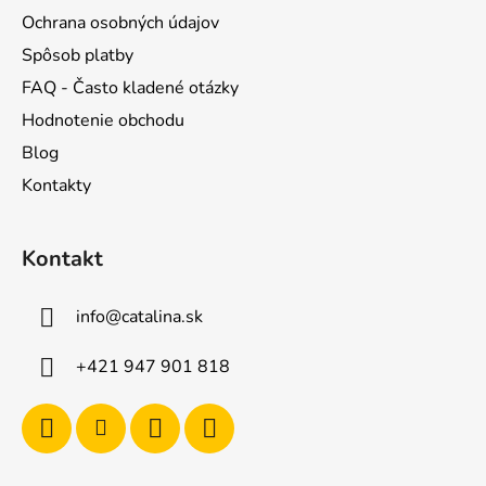
y
Ochrana osobných údajov
v
Spôsob platby
ý
FAQ - Často kladené otázky
p
i
Hodnotenie obchodu
s
Blog
u
Kontakty
Kontakt
info
@
catalina.sk
+421 947 901 818