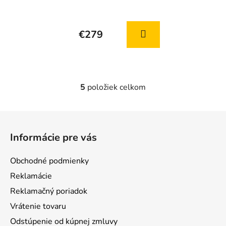
Priemerné
hodnotenie
€279
produktu
je
5,0
z
5
položiek celkom
5
O
v
hviezdičiek.
l
Z
á
á
d
Informácie pre vás
p
a
ä
c
Obchodné podmienky
t
i
Reklamácie
e
i
p
Reklamačný poriadok
e
r
Vrátenie tovaru
v
Odstúpenie od kúpnej zmluvy
k