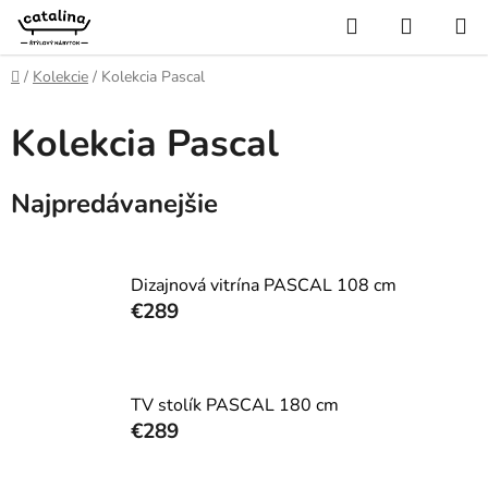
Prejsť
Hľadať
NÁKUP
na
KOŠÍK
obsah
Domov
/
Kolekcie
/
Kolekcia Pascal
Kolekcia Pascal
Najpredávanejšie
Dizajnová vitrína PASCAL 108 cm
€289
TV stolík PASCAL 180 cm
€289