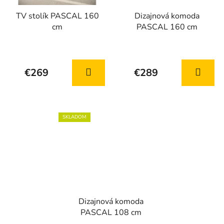
TV stolík PASCAL 160
Dizajnová komoda
cm
PASCAL 160 cm
Priemerné
Priemerné
hodnotenie
hodnotenie
€269
€289
produktu
produktu
je
je
5,0
4,5
z
z
SKLADOM
5
5
hviezdičiek.
hviezdičiek.
Dizajnová komoda
PASCAL 108 cm