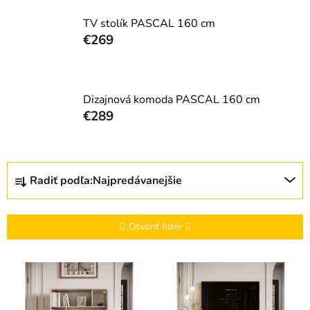
TV stolík PASCAL 160 cm
€269
Dizajnová komoda PASCAL 160 cm
€289
R
Radiť podľa:
Najpredávanejšie
a
d
e
Otvoriť filter
n
i
V
e
ý
p
p